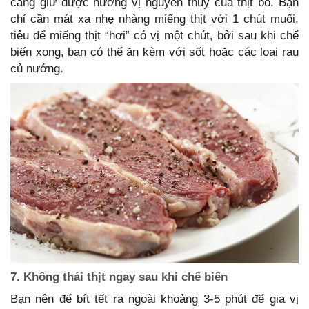
càng giữ được hương vị nguyên thủy của thịt bò. Bạn
chỉ cần mát xa nhẹ nhàng miếng thịt với 1 chút muối,
tiêu để miếng thịt “hơi” có vị một chút, bởi sau khi chế
biến xong, bạn có thể ăn kèm với sốt hoặc các loại rau
củ nướng.
7. Không thái thịt ngay sau khi chế biến
Bạn nên để bít tết ra ngoài khoảng 3-5 phút để gia vị