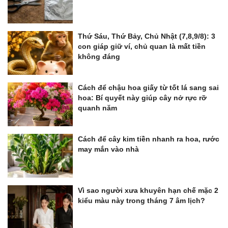
Thứ Sáu, Thứ Bảy, Chủ Nhật (7,8,9/8): 3
con giáp giữ ví, chủ quan là mất tiền
không đáng
Cách để chậu hoa giấy từ tốt lá sang sai
hoa: Bí quyết này giúp cây nở rực rỡ
quanh năm
Cách để cây kim tiền nhanh ra hoa, rước
may mắn vào nhà
Vì sao người xưa khuyên hạn chế mặc 2
kiểu màu này trong tháng 7 âm lịch?