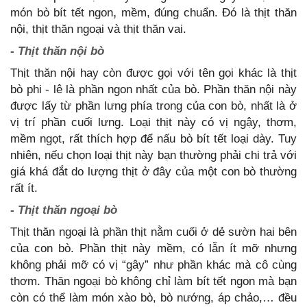
món bò bít tết ngon
,
mềm, đúng chuẩn. Đó là thịt thăn
nội, thịt thăn ngoại và thịt thăn vai.
- Thịt thăn nội bò
Thịt thăn nội hay còn được gọi với tên gọi khác là thịt
bò phi - lê là phần ngon nhất của bò. Phần thăn nội này
được lấy từ phần lưng phía trong của con bò, nhất là ở
vị trí phần cuối lưng. Loại thịt này có vị ngậy, thơm,
mềm ngọt, rất thích hợp để nấu bò bít tết loại dày. Tuy
nhiên, nếu chọn loại thịt này bạn thường phải chi trả với
giá khá đắt do lượng thịt ở đây của một con bò thường
rất ít.
- Thịt thăn ngoại bò
Thịt thăn ngoại là phần thịt nằm cuối ở dẻ sườn hai bên
của con bò. Phần thịt này mềm, có lẫn ít mỡ nhưng
không phải mỡ có vị “gây” như phần khác mà cô cùng
thơm. Thăn ngoại bò không chỉ làm bít tết ngon mà bạn
còn có thể làm món xào bò, bò nướng, áp chảo,… đều