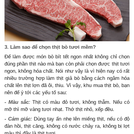
3. Làm sao để chọn thịt bò tươi mềm?
Để làm được món bò bít tết
ngon nhất không chỉ chọn
đúng phần thịt nào mà bạn còn phải chọn được thịt tươi
ngon, không hóa chất. Nói như vậy là vì hiện nay có rất
nhiều trường hợp làm thịt giả bò bằng cách ngâm hóa
chất lên thịt lợn đã ôi, thiu. Vì vậy, khu mua thịt bò, bạn
nên để ý tới các yếu tố sau:
- Màu sắc
:
Thịt có màu đỏ tươi, không thẫm. Nếu có
mỡ thì mỡ vàng tươi nhạt. Thớ thịt nhỏ, xếp đều.
- Cảm giác
:
Dùng tay ấn nhẹ lên miếng thịt, nếu có độ
đàn hồi, thịt căng, không có nước chảy ra, không bị lợt
màu thì đây là thịt tươi.