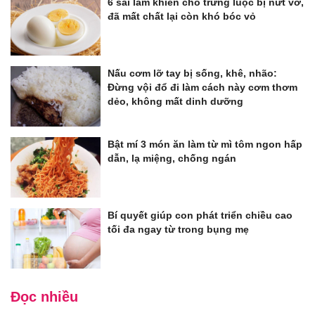
6 sai lầm khiến cho trứng luộc bị nứt vỡ,
đã mất chất lại còn khó bóc vỏ
Nấu cơm lỡ tay bị sống, khê, nhão:
Đừng vội đổ đi làm cách này cơm thơm
dẻo, không mất dinh dưỡng
Bật mí 3 món ăn làm từ mì tôm ngon hấp
dẫn, lạ miệng, chống ngán
Bí quyết giúp con phát triển chiều cao
tối đa ngay từ trong bụng mẹ
Đọc nhiều