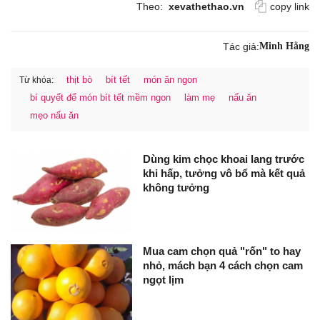
Theo:
xevathethao.vn
copy link
Tác giả:
Minh Hằng
thịt bò
bít tết
món ăn ngon
Từ khóa:
bí quyết để món bít tết mềm ngon
làm mẹ
nấu ăn
mẹo nấu ăn
Dùng kim chọc khoai lang trước
khi hấp, tưởng vô bổ mà kết quả
không tưởng
Mua cam chọn quả "rốn" to hay
nhỏ, mách bạn 4 cách chọn cam
ngọt lịm