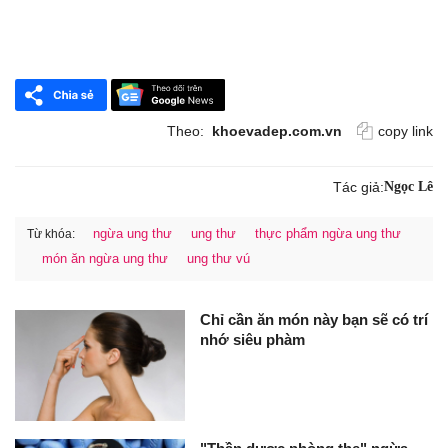
Theo:
khoevadep.com.vn
copy link
Tác giả:
Ngọc Lê
ngừa ung thư
ung thư
thực phẩm ngừa ung thư
Từ khóa:
món ăn ngừa ung thư
ung thư vú
Chỉ cần ăn món này bạn sẽ có trí
nhớ siêu phàm