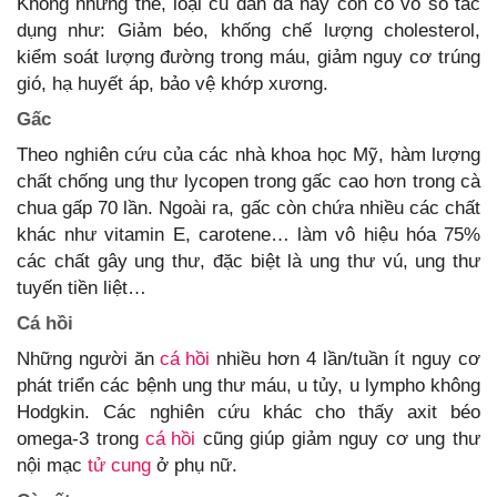
Không những thế, loại củ dân dã này còn có vô số tác
dụng như: Giảm béo, khống chế lượng cholesterol,
kiểm soát lượng đường trong máu, giảm nguy cơ trúng
gió, hạ huyết áp, bảo vệ khớp xương.
Gấc
Theo nghiên cứu của các nhà khoa học Mỹ, hàm lượng
chất chống ung thư lycopen trong gấc cao hơn trong cà
chua gấp 70 lần. Ngoài ra, gấc còn chứa nhiều các chất
khác như vitamin E, carotene… làm vô hiệu hóa 75%
các chất gây ung thư, đặc biệt là ung thư vú, ung thư
tuyến tiền liệt…
Cá hồi
Những người ăn
cá hồi
nhiều hơn 4 lần/tuần ít nguy cơ
phát triển các bệnh ung thư máu, u tủy, u lympho không
Hodgkin. Các nghiên cứu khác cho thấy axit béo
omega-3 trong
cá hồi
cũng giúp giảm nguy cơ ung thư
nội mạc
tử cung
ở phụ nữ.