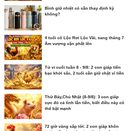
Bình giữ nhiệt có cần thay định kỳ
không?
4 tuổi có Lộc Rơi Lộc Vãi, sang tháng 7
Âm vượng vận phất lên
Tử vi cuối tuần 8 - 9/8: 2 con giáp tiền
bạc khởi sắc, 2 tuổi cần giữ chặt ví tiền
Thứ Bảy,Chủ Nhật (8-9/8): 3 con giáp
cực đỏ cả tình lẫn tiền, biết điều này có
thể bật mạnh
72 giờ vàng sắp tới: 2 con giáp khôn