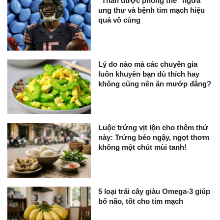
"Thần dược phòng the" ngừa
ung thư và bệnh tim mạch hiệu
quả vô cùng
Lý do nào mà các chuyên gia
luôn khuyên bạn dù thích hay
không cũng nên ăn mướp đắng?
Luộc trứng vịt lộn cho thêm thứ
này: Trứng béo ngậy, ngọt thơm
không một chút mùi tanh!
5 loại trái cây giàu Omega-3 giúp
bổ não, tốt cho tim mạch