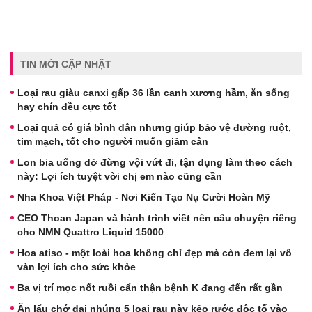
TIN MỚI CẬP NHẬT
Loại rau giàu canxi gấp 36 lần canh xương hầm, ăn sống
hay chín đều cực tốt
Loại quả có giá bình dân nhưng giúp bảo vệ đường ruột,
tim mạch, tốt cho người muốn giảm cân
Lon bia uống dở đừng vội vứt đi, tận dụng làm theo cách
này: Lợi ích tuyệt vời chị em nào cũng cần
Nha Khoa Việt Pháp - Nơi Kiến Tạo Nụ Cười Hoàn Mỹ
CEO Thoan Japan và hành trình viết nên câu chuyện riêng
cho NMN Quattro Liquid 15000
Hoa atiso - một loài hoa không chỉ đẹp mà còn đem lại vô
vàn lợi ích cho sức khỏe
Ba vị trí mọc nốt ruồi cẩn thận bệnh K đang đến rất gần
Ăn lẩu chớ dại nhúng 5 loại rau này kẻo rước độc tố vào