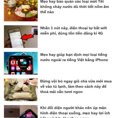
Mẹo hay bảo quản các loại mứt Tết
không chảy nước dù thời tiết nồm ẩm
thế nào
Nhấn 1 nút này, điện thoại tự bắt wifi
miễn phí, dùng tốn tiền đăng kí 4G
Mẹo hay giúp bạn dịch mọi loại tiếng
nước ngoài ra tiếng Việt bằng iPhone
Đừng vội bỏ ngay giò chả vừa mới mua
về vào tủ lạnh, làm theo cách này để
thoả mái vẫn tươi ngon
Khi đối diện người khác nên úp màn
hình điện thoại xuống, mẹo hay lợi ích