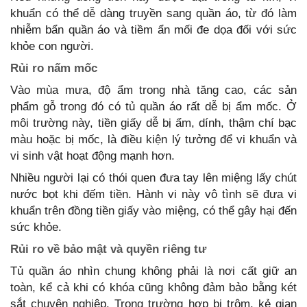
khuẩn có thể dễ dàng truyền sang quần áo, từ đó làm
nhiễm bẩn quần áo và tiềm ẩn mối đe dọa đối với sức
khỏe con người.
Rủi ro nấm mốc
Vào mùa mưa, độ ẩm trong nhà tăng cao, các sản
phẩm gỗ trong đó có tủ quần áo rất dễ bị ẩm mốc. Ở
môi trường này, tiền giấy dễ bị ẩm, dính, thậm chí bạc
màu hoặc bị mốc, là điều kiện lý tưởng để vi khuẩn và
vi sinh vật hoạt động mạnh hơn.
Nhiều người lại có thói quen đưa tay lên miệng lấy chút
nước bọt khi đếm tiền. Hành vi này vô tình sẽ đưa vi
khuẩn trên đồng tiền giấy vào miệng, có thể gây hại đến
sức khỏe.
Rủi ro về bảo mật và quyền riêng tư
Tủ quần áo nhìn chung không phải là nơi cất giữ an
toàn, kể cả khi có khóa cũng không đảm bảo bằng két
sắt chuyên nghiệp. Trong trường hợp bị trộm, kẻ gian