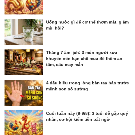
Uống nước gì để cơ thể thơm mát, giảm
mùi hôi?
Tháng 7 âm lịch: 3 món người xưa
khuyên nên hạn chế mua để thêm an
tâm, cầu may mắn
4 dấu hiệu trong lòng bàn tay báo trước
mệnh son số sướng
Cuối tuần này (8-9/8): 3 tuổi dễ gặp quý
nhân, cơ hội kiếm tiền bất ngờ