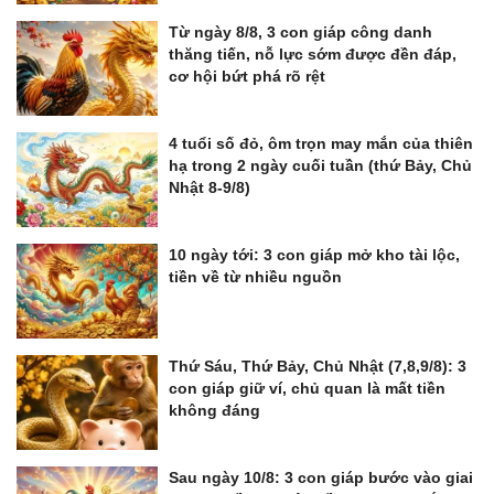
Từ ngày 8/8, 3 con giáp công danh
thăng tiến, nỗ lực sớm được đền đáp,
cơ hội bứt phá rõ rệt
4 tuổi số đỏ, ôm trọn may mắn của thiên
hạ trong 2 ngày cuối tuần (thứ Bảy, Chủ
Nhật 8-9/8)
10 ngày tới: 3 con giáp mở kho tài lộc,
tiền về từ nhiều nguồn
Thứ Sáu, Thứ Bảy, Chủ Nhật (7,8,9/8): 3
con giáp giữ ví, chủ quan là mất tiền
không đáng
Sau ngày 10/8: 3 con giáp bước vào giai