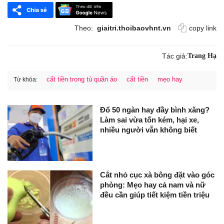
Theo:
giaitri.thoibaovhnt.vn
copy link
Tác giả:
Trang Hạ
cất tiền trong tủ quần áo
cất tiền
mẹo hay
Từ khóa:
Đổ 50 ngàn hay đầy bình xăng?
Làm sai vừa tốn kém, hại xe,
nhiều người vẫn không biết
Cắt nhỏ cục xà bông đặt vào góc
phòng: Mẹo hay cả nam và nữ
đều cần giúp tiết kiệm tiền triệu