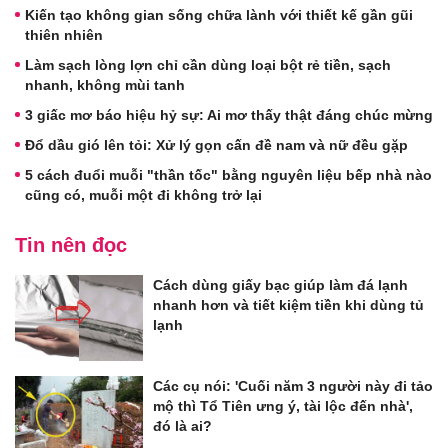
Kiến tạo không gian sống chữa lành với thiết kế gần gũi
thiên nhiên
Làm sạch lòng lợn chỉ cần dùng loại bột rẻ tiền, sạch
nhanh, không mùi tanh
3 giấc mơ báo hiệu hỷ sự: Ai mơ thấy thật đáng chúc mừng
Đổ dầu gió lên tỏi: Xử lý gọn cấn đề nam và nữ đều gặp
5 cách đuổi muỗi "thần tốc" bằng nguyên liệu bếp nhà nào
cũng có, muỗi một đi không trở lại
Tin nên đọc
Cách dùng giấy bạc giúp làm đá lạnh
nhanh hơn và tiết kiệm tiền khi dùng tủ
lạnh
Các cụ nói: 'Cuối năm 3 người này đi tảo
mộ thì Tổ Tiên ưng ý, tài lộc đến nhà',
đó là ai?