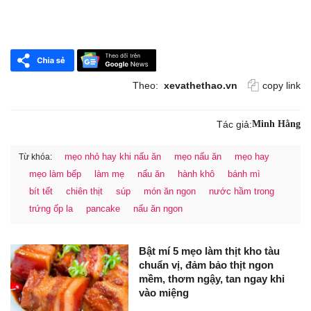
Theo:
xevathethao.vn
copy link
Tác giả:
Minh Hằng
mẹo nhỏ hay khi nấu ăn
mẹo nấu ăn
mẹo hay
Từ khóa:
mẹo làm bếp
làm mẹ
nấu ăn
hành khô
bánh mì
bít tết
chiên thịt
súp
món ăn ngon
nước hầm trong
trứng ốp la
pancake
nấu ăn ngon
Bật mí 5 mẹo làm thịt kho tàu
chuẩn vị, đảm bảo thịt ngon
mềm, thơm ngậy, tan ngay khi
vào miệng