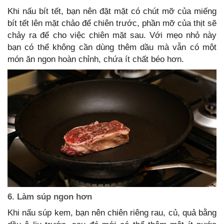
Khi nấu bít tết, bạn nên đặt mặt có chút mỡ của miếng
bít tết lên mặt chảo để chiên trước, phần mỡ của thịt sẽ
chảy ra để cho việc chiên mặt sau. Với mẹo nhỏ này
bạn có thể không cần dùng thêm dầu mà vẫn có một
món ăn ngon hoàn chỉnh, chứa ít chất béo hơn.
6. Làm súp ngon hơn
Khi nấu súp kem, bạn nên chiên riêng rau, củ, quả bằng