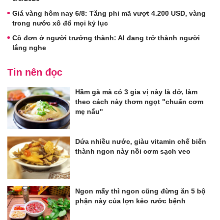
Giá vàng hôm nay 6/8: Tăng phi mã vượt 4.200 USD, vàng
trong nước xô đổ mọi kỷ lục
Cô đơn ở người trưởng thành: AI đang trở thành người
lắng nghe
Tin nên đọc
Hầm gà mà có 3 gia vị này là dở, làm
theo cách này thơm ngọt "chuẩn cơm
mẹ nấu"
Dứa nhiều nước, giàu vitamin chế biến
thành ngon này nồi cơm sạch veo
Ngon mấy thì ngon cũng đừng ăn 5 bộ
phận này của lợn kẻo rước bệnh