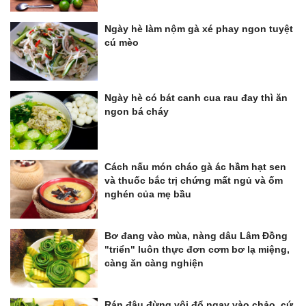
Ngày hè làm nộm gà xé phay ngon tuyệt
cú mèo
Ngày hè có bát canh cua rau đay thì ăn
ngon bá cháy
Cách nấu món cháo gà ác hầm hạt sen
và thuốc bắc trị chứng mất ngủ và ốm
nghén của mẹ bầu
Bơ đang vào mùa, nàng dâu Lâm Đồng
"triển" luôn thực đơn cơm bơ lạ miệng,
càng ăn càng nghiện
Rán đậu đừng vội đổ ngay vào chảo, cứ