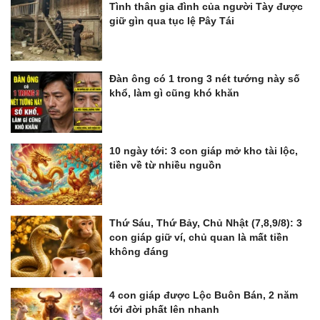
Tình thân gia đình của người Tày được
giữ gìn qua tục lệ Pây Tái
Đàn ông có 1 trong 3 nét tướng này số
khổ, làm gì cũng khó khăn
10 ngày tới: 3 con giáp mở kho tài lộc,
tiền về từ nhiều nguồn
Thứ Sáu, Thứ Bảy, Chủ Nhật (7,8,9/8): 3
con giáp giữ ví, chủ quan là mất tiền
không đáng
4 con giáp được Lộc Buôn Bán, 2 năm
tới đời phất lên nhanh