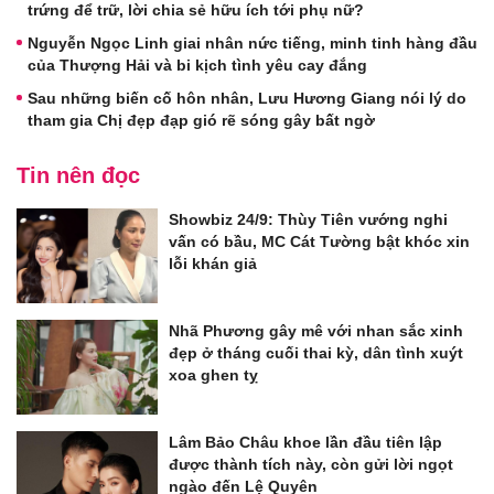
trứng để trữ, lời chia sẻ hữu ích tới phụ nữ?
Nguyễn Ngọc Linh giai nhân nức tiếng, minh tinh hàng đầu
của Thượng Hải và bi kịch tình yêu cay đắng
Sau những biến cố hôn nhân, Lưu Hương Giang nói lý do
tham gia Chị đẹp đạp gió rẽ sóng gây bất ngờ
Tin nên đọc
Showbiz 24/9: Thùy Tiên vướng nghi
vấn có bầu, MC Cát Tường bật khóc xin
lỗi khán giả
Nhã Phương gây mê với nhan sắc xinh
đẹp ở tháng cuối thai kỳ, dân tình xuýt
xoa ghen tỵ
Lâm Bảo Châu khoe lần đầu tiên lập
được thành tích này, còn gửi lời ngọt
ngào đến Lệ Quyên