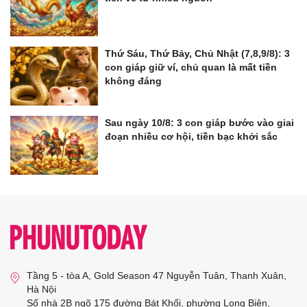
Thứ Sáu, Thứ Bảy, Chủ Nhật (7,8,9/8): 3
con giáp giữ ví, chủ quan là mất tiền
không đáng
Sau ngày 10/8: 3 con giáp bước vào giai
đoạn nhiều cơ hội, tiền bạc khởi sắc
Tầng 5 - tòa A, Gold Season 47 Nguyễn Tuân, Thanh Xuân,
Hà Nội
Số nhà 2B ngõ 175 đường Bát Khối, phường Long Biên,