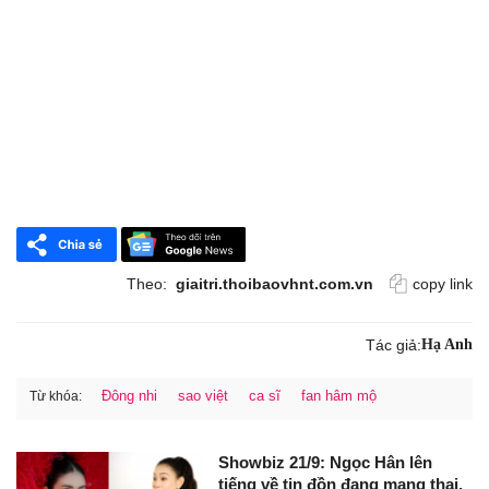
Theo:
giaitri.thoibaovhnt.com.vn
copy link
Tác giả:
Hạ Anh
Đông nhi
sao việt
ca sĩ
fan hâm mộ
Từ khóa:
Showbiz 21/9: Ngọc Hân lên
tiếng về tin đồn đang mang thai,