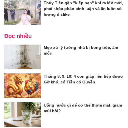
Thủy Tiên gặp "kiếp nạn" khi ra MV mới,
phải khóa phần bình luận và ẩn luôn số
lượng dislike
Đọc nhiều
Mẹo xử lý tường nhà bị bong tróc, ẩm
mốc
Tháng 8, 9, 10: 4 con giáp liên tiếp được
Gỡ khó, có Tiền có Quyền
Uống nước gì để cơ thể thơm mát, giảm
mùi hôi?