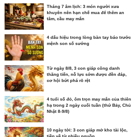
Tháng 7 âm lịch: 3 món người xưa
khuyên nên hạn chế mua để thêm an
tâm, cầu may mắn
4 dấu hiệu trong lòng bàn tay báo trước
mệnh son số sướng
Từ ngày 8/8, 3 con giáp công danh
thăng tiến, nỗ lực sớm được đền đáp,
cơ hội bứt phá rõ rệt
4 tuổi số đỏ, ôm trọn may mắn của thiên
hạ trong 2 ngày cuối tuần (thứ Bảy, Chủ
Nhật 8-9/8)
10 ngày tới: 3 con giáp mở kho tài lộc,
tiền về từ nhiều nguồn