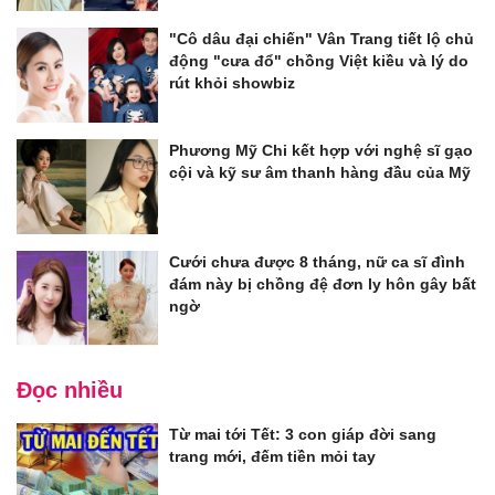
"Cô dâu đại chiến" Vân Trang tiết lộ chủ
động "cưa đổ" chồng Việt kiều và lý do
rút khỏi showbiz
Phương Mỹ Chi kết hợp với nghệ sĩ gạo
cội và kỹ sư âm thanh hàng đầu của Mỹ
Cưới chưa được 8 tháng, nữ ca sĩ đình
đám này bị chồng đệ đơn ly hôn gây bất
ngờ
Đọc nhiều
Từ mai tới Tết: 3 con giáp đời sang
trang mới, đếm tiền mỏi tay