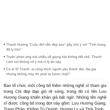
Thanh Hương "Cuộc đời vẫn đẹp sao" gây chú ý với "Tình trạng
đã ly hôn"
Trước phản ứng trái chiều về giọng hát không tiết chế, Thanh
Lam nói không cố ý mà vì lý do này
Ca sĩ Sĩ Thanh: ai cũng thích người yêu thành đạt, đại gia
nhưng không may thì phải tự bươn chải?
Ban tổ chức mới công bố thêm những nghệ sĩ tham gia
trong Chị đẹp đạp gió rẽ sóng, trong đó có tên Lưu
Hương Giang khiến khán giả bất ngờ. Những tên nghệ
sĩ được công bố trong đợt này gồm: Lưu Hương Giang,
Trang Pháp, Khổng Tú Quỳnh, Hương Ly và Thái Trinh.