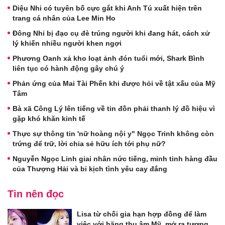
Diệu Nhi có tuyên bố cực gắt khi Anh Tú xuất hiện trên
trang cá nhân của Lee Min Ho
Đông Nhi bị đạo cụ đè trúng người khi đang hát, cách xử
lý khiến nhiều người khen ngợi
Phương Oanh xả kho loạt ảnh đón tuổi mới, Shark Bình
liên tục có hành động gây chú ý
Phản ứng của Mai Tài Phến khi được hỏi về tật xấu của Mỹ
Tâm
Bà xã Công Lý lên tiếng về tin đồn phải thanh lý đồ hiệu vì
gặp khó khăn kinh tế
Thực sự thông tin 'nữ hoàng nội y" Ngọc Trinh không còn
trứng để trữ, lời chia sẻ hữu ích tới phụ nữ?
Nguyễn Ngọc Linh giai nhân nức tiếng, minh tinh hàng đầu
của Thượng Hải và bi kịch tình yêu cay đắng
Tin nên đọc
Lisa từ chối gia hạn hợp đồng để làm
việc với hãng thu âm Mỹ, mở ra tương