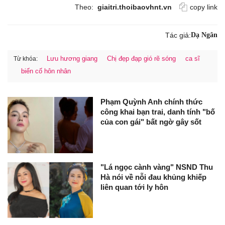
Theo:
giaitri.thoibaovhnt.vn
copy link
Tác giả:
Dạ Ngân
Lưu hương giang
Chị đẹp đạp gió rẽ sóng
ca sĩ
Từ khóa:
biến cố hôn nhân
Phạm Quỳnh Anh chính thức
công khai bạn trai, danh tính "bố
của con gái" bất ngờ gây sốt
"Lá ngọc cành vàng" NSND Thu
Hà nói về nỗi đau khủng khiếp
liên quan tới ly hôn