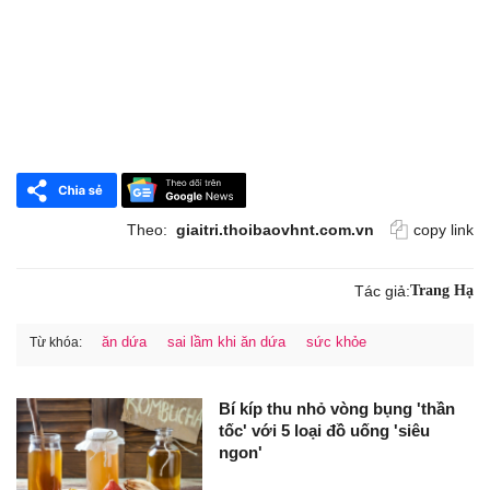
Theo:
giaitri.thoibaovhnt.com.vn
copy link
Tác giả:
Trang Hạ
ăn dứa
sai lầm khi ăn dứa
sức khỏe
Từ khóa:
Bí kíp thu nhỏ vòng bụng 'thần
tốc' với 5 loại đồ uống 'siêu
ngon'