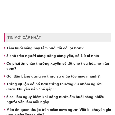
TIN MỚI CẬP NHẬT
Tắm buổi sáng hay tắm buổi tối có lợi hơn?
3 chỗ trên người càng trắng càng yếu, số 1 ít ai nhìn
Có phải ăn cháo thường xuyên sẽ tốt cho tiêu hóa hơn ăn
cơm?
Gội đầu bằng gừng có thực sự giúp tóc mọc nhanh?
Trứng vịt lộn có bổ hơn trứng thường? 3 nhóm người
được khuyên nên "né gấp"!
5 sai lầm nguy hiểm khi uống nước ấm buổi sáng nhiều
người vẫn làm mỗi ngày
Món ăn quen thuộc trên mâm cơm người Việt bị chuyên gia
ung bướu "gạch tên"