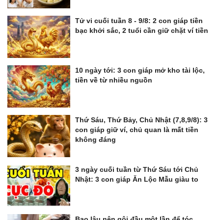
Tử vi cuối tuần 8 - 9/8: 2 con giáp tiền
bạc khởi sắc, 2 tuổi cần giữ chặt ví tiền
10 ngày tới: 3 con giáp mở kho tài lộc,
tiền về từ nhiều nguồn
Thứ Sáu, Thứ Bảy, Chủ Nhật (7,8,9/8): 3
con giáp giữ ví, chủ quan là mất tiền
không đáng
3 ngày cuối tuần từ Thứ Sáu tới Chủ
Nhật: 3 con giáp Ăn Lộc Mẫu giàu to
Bao lâu nên gội đầu một lần để tóc