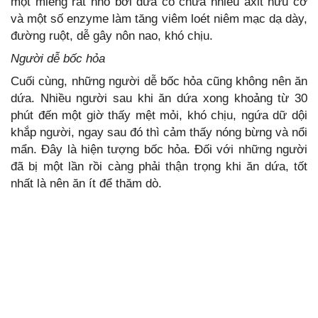
một miếng rất nhỏ bởi dứa có chứa nhiều axit hữu cơ
và một số enzyme làm tăng viêm loét niêm mạc dạ dày,
đường ruột, dễ gây nôn nao, khó chịu.
Người dễ bốc hỏa
Cuối cùng, những người dễ bốc hỏa cũng không nên ăn
dứa. Nhiều người sau khi ăn dứa xong khoảng từ 30
phút đến một giờ thấy mệt mỏi, khó chịu, ngứa dữ dội
khắp người, ngay sau đó thì cảm thấy nóng bừng và nổi
mẩn. Đây là hiện tượng bốc hỏa. Đối với những người
đã bị một lần rồi càng phải thận trọng khi ăn dứa, tốt
nhất là nên ăn ít để thăm dò.