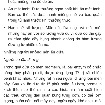
hoặc miếng nhỏ để dễ ăn.
Ăn mát lạnh: Dứa thường ngon nhất khi ăn mát lạnh.
Bạn có thể cắt dứa thành miếng nhỏ và bảo quản
trong tủ lạnh trước khi thưởng thức.
Hạn chế số lượng: Mặc dù dứa ngọt và mát mẻ,
nhưng hãy ăn với số lượng vừa đủ vì dứa có thể gây
ra cảm giác đầy bụng nhanh chóng do hàm lượng
đường tự nhiên của nó.
Những người không nên ăn dứa
Người cơ địa dị ứng
Trong quả dứa có men bromelin, là loại enzym có chức
năng thủy phân protit, được ứng dụng để trị rất nhiều
bệnh khác nhau. Nhưng rất nhiều người dị ứng loại men
này. Sau khi ăn dứa từ 15 phút hoặc lâu hơn, bromelin
kích thích cơ thể sinh ra các histamin làm xuất hiện
các triệu chứng đau quặn bụng từng cơn, có thể lợm
giọng, buồn nôn, nổi mày đay, ngứa ngáy khó chịu, môi