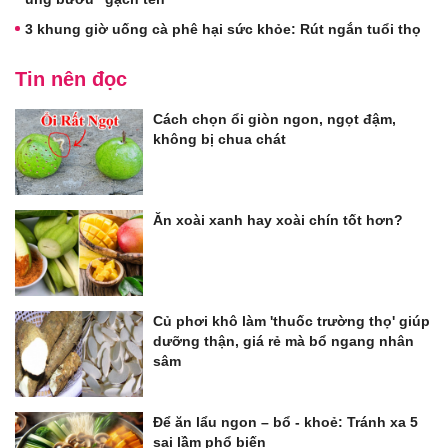
3 khung giờ uống cà phê hại sức khỏe: Rút ngắn tuổi thọ
Tin nên đọc
Cách chọn ổi giòn ngon, ngọt đậm,
không bị chua chát
Ăn xoài xanh hay xoài chín tốt hơn?
Củ phơi khô làm 'thuốc trường thọ' giúp
dưỡng thận, giá rẻ mà bổ ngang nhân
sâm
Để ăn lẩu ngon – bổ - khoẻ: Tránh xa 5
sai lầm phổ biến