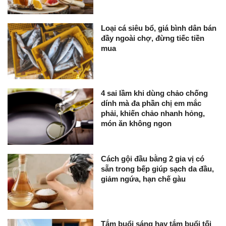
Loại cá siêu bổ, giá bình dân bán
đầy ngoài chợ, đừng tiếc tiền
mua
4 sai lầm khi dùng chảo chống
dính mà đa phần chị em mắc
phải, khiến chảo nhanh hỏng,
món ăn không ngon
Cách gội đầu bằng 2 gia vị có
sẵn trong bếp giúp sạch da đầu,
giảm ngứa, hạn chế gàu
Tắm buổi sáng hay tắm buổi tối