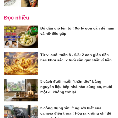
Đọc nhiều
Đổ dầu gió lên tỏi: Xử lý gọn cấn đề nam
và nữ đều gặp
Tử vi cuối tuần 8 - 9/8: 2 con giáp tiền
bạc khởi sắc, 2 tuổi cần giữ chặt ví tiền
5 cách đuổi muỗi "thần tốc" bằng
nguyên liệu bếp nhà nào cũng có, muỗi
một đi không trở lại
5 công dụng 'ẩn' ít người biết của
camera điện thoại: Hóa ra không chỉ để