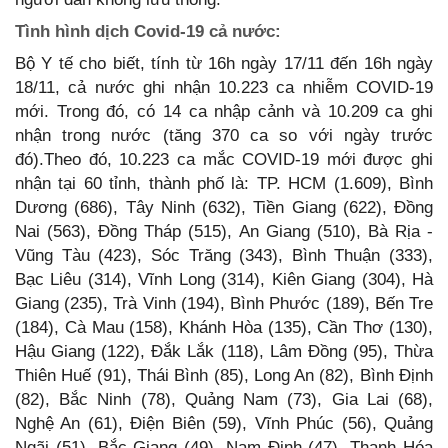
Tình hình dịch Covid-19 cả nước:
Bộ Y tế cho biết, tính từ 16h ngày 17/11 đến 16h ngày
18/11, cả nước ghi nhận 10.223 ca nhiễm COVID-19
mới. Trong đó, có 14 ca nhập cảnh và 10.209 ca ghi
nhận trong nước (tăng 370 ca so với ngày trước
đó).Theo đó, 10.223 ca mắc COVID-19 mới được ghi
nhận tại 60 tỉnh, thành phố là: TP. HCM (1.609), Bình
Dương (686), Tây Ninh (632), Tiền Giang (622), Đồng
Nai (563), Đồng Tháp (515), An Giang (510), Bà Rịa -
Vũng Tàu (423), Sóc Trăng (343), Bình Thuận (333),
Bạc Liêu (314), Vĩnh Long (314), Kiên Giang (304), Hà
Giang (235), Trà Vinh (194), Bình Phước (189), Bến Tre
(184), Cà Mau (158), Khánh Hòa (135), Cần Thơ (130),
Hậu Giang (122), Đắk Lắk (118), Lâm Đồng (95), Thừa
Thiên Huế (91), Thái Bình (85), Long An (82), Bình Định
(82), Bắc Ninh (78), Quảng Nam (73), Gia Lai (68),
Nghệ An (61), Điện Biên (59), Vĩnh Phúc (56), Quảng
Ngãi (51), Bắc Giang (49), Nam Định (47), Thanh Hóa