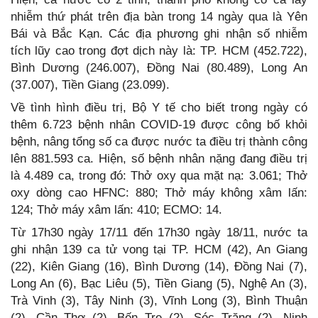
nhiễm thứ phát trên địa bàn trong 14 ngày qua là Yên
Bái và Bắc Kạn. Các địa phương ghi nhận số nhiễm
tích lũy cao trong đợt dịch này là: TP. HCM (452.722),
Bình Dương (246.007), Đồng Nai (80.489), Long An
(37.007), Tiền Giang (23.099).
Về tình hình điều trị, Bộ Y tế cho biết trong ngày có
thêm 6.723 bệnh nhân COVID-19 được công bố khỏi
bệnh, nâng tổng số ca được nước ta điều trị thành công
lên 881.593 ca. Hiện, số bệnh nhân nặng đang điều trị
là 4.489 ca, trong đó: Thở oxy qua mặt nạ: 3.061; Thở
oxy dòng cao HFNC: 880; Thở máy không xâm lấn:
124; Thở máy xâm lấn: 410; ECMO: 14.
Từ 17h30 ngày 17/11 đến 17h30 ngày 18/11, nước ta
ghi nhận 139 ca tử vong tại TP. HCM (42), An Giang
(22), Kiên Giang (16), Bình Dương (14), Đồng Nai (7),
Long An (6), Bạc Liêu (5), Tiền Giang (5), Nghệ An (3),
Trà Vinh (3), Tây Ninh (3), Vĩnh Long (3), Bình Thuận
(2), Cần Thơ (2), Bến Tre (2), Sóc Trăng (2), Ninh