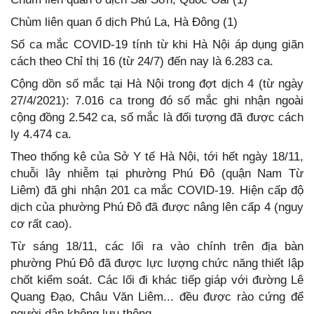
Chùm liên quan ổ dịch Phú La, Hà Đông (1)
Số ca mắc COVID-19 tính từ khi Hà Nội áp dụng giãn
cách theo Chỉ thị 16 (từ 24/7) đến nay là 6.283 ca.
Cộng dồn số mắc tại Hà Nội trong đợt dịch 4 (từ ngày
27/4/2021): 7.016 ca trong đó số mắc ghi nhận ngoài
cộng đồng 2.542 ca, số mắc là đối tượng đã được cách
ly 4.474 ca.
Theo thống kê của Sở Y tế Hà Nội, tới hết ngày 18/11,
chuỗi lây nhiễm tại phường Phú Đô (quận Nam Từ
Liêm) đã ghi nhận 201 ca mắc COVID-19. Hiện cấp độ
dịch của phường Phú Đô đã được nâng lên cấp 4 (nguy
cơ rất cao).
Từ sáng 18/11, các lối ra vào chính trên địa bàn
phường Phú Đô đã được lực lượng chức năng thiết lập
chốt kiểm soát. Các lối đi khác tiếp giáp với đường Lê
Quang Đạo, Châu Văn Liêm... đều được rào cứng để
người dân không lưu thông.