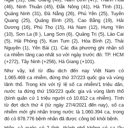
(46), Ninh Thuận (45), Đắk Nông (41), Hà Tĩnh (31),
Quảng Ninh (31), Đà Nẵng (26), Phú Yên (25), Tuyên
Quang (25), Quảng Bình (20), Cao Bằng (19), Hải
Dương (16), Phú Thọ (15), Hà Nam (12), Hưng Yên
(10), Sơn La (8 ), Lạng Sơn (6), Quảng Trị (5), Lào Cai
(5), Hải Phòng (5), Kon Tum (2), Hòa Bình (2), Thái
Nguyên (1), Yên Bái (1). Các địa phương ghi nhận số
ca nhiễm tăng cao nhất so với ngày trước đó: TP. HCM
(+272), Tây Ninh (+256), Hà Giang (+101).
Như vậy, kể từ đầu dịch đến nay Việt Nam có
1.065.469 ca nhiễm, đứng thứ 37/223 quốc gia và vùng
lãnh thổ. Trong khi với tỷ lệ số ca nhiễm/1 triệu dân,
nước ta đứng thứ 150/223 quốc gia và vùng lãnh thổ
(bình quân cứ 1 triệu người có 10.812 ca nhiễm). Tính
từ đợt dịch thứ 4 (từ ngày 27/4/2021 đến nay), số ca
nhiễm mới ghi nhận trong nước là 1.060.394 ca, trong
đó có 878.776 bệnh nhân đã được công bố khỏi bệnh.
Hiện, cả nước có 2 tỉnh, thành phố không có ca lây