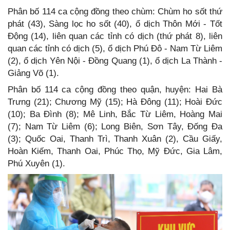
Phân bố 114 ca cộng đồng theo chùm: Chùm ho sốt thứ
phát (43), Sàng lọc ho sốt (40), ổ dịch Thôn Mới - Tốt
Động (14), liên quan các tỉnh có dịch (thứ phát 8), liên
quan các tỉnh có dịch (5), ổ dịch Phú Đô - Nam Từ Liêm
(2), ổ dịch Yên Nội - Đồng Quang (1), ổ dịch La Thành -
Giảng Võ (1).
Phân bố 114 ca cộng đồng theo quận, huyện: Hai Bà
Trưng (21); Chương Mỹ (15); Hà Đông (11); Hoài Đức
(10); Ba Đình (8); Mê Linh, Bắc Từ Liêm, Hoàng Mai
(7); Nam Từ Liêm (6); Long Biên, Sơn Tây, Đống Đa
(3); Quốc Oai, Thanh Trì, Thanh Xuân (2), Cầu Giấy,
Hoàn Kiếm, Thanh Oai, Phúc Thọ, Mỹ Đức, Gia Lâm,
Phú Xuyên (1).