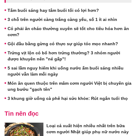
Tắm buổi sáng hay tắm buổi tối có lợi hơn?
3 chỗ trên người càng trắng càng yếu, số 1 ít ai nhìn
Có phải ăn cháo thường xuyên sẽ tốt cho tiêu hóa hơn ăn
cơm?
Gội đầu bằng gừng có thực sự giúp tóc mọc nhanh?
Trứng vịt lộn có bổ hơn trứng thường? 3 nhóm người
được khuyên nên "né gấp"!
5 sai lầm nguy hiểm khi uống nước ấm buổi sáng nhiều
người vẫn làm mỗi ngày
Món ăn quen thuộc trên mâm cơm người Việt bị chuyên gia
ung bướu "gạch tên"
3 khung giờ uống cà phê hại sức khỏe: Rút ngắn tuổi thọ
Tin nên đọc
Loại cá xuất hiện nhiều nhất trên bữa
cơm người Nhật giúp phụ nữ nước này