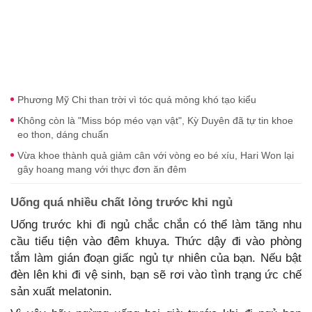
Phương Mỹ Chi than trời vì tóc quá mỏng khó tạo kiểu
Không còn là "Miss bóp méo vạn vật", Kỳ Duyên đã tự tin khoe
eo thon, dáng chuẩn
Vừa khoe thành quả giảm cân với vòng eo bé xíu, Hari Won lại
gây hoang mang với thực đơn ăn đêm
Uống quá nhiều chất lỏng trước khi ngủ
Uống trước khi đi ngủ chắc chắn có thể làm tăng nhu
cầu tiểu tiện vào đêm khuya. Thức dậy đi vào phòng
tắm làm gián đoạn giấc ngủ tự nhiên của bạn. Nếu bật
đèn lên khi đi vệ sinh, bạn sẽ rơi vào tình trạng ức chế
sản xuất melatonin.