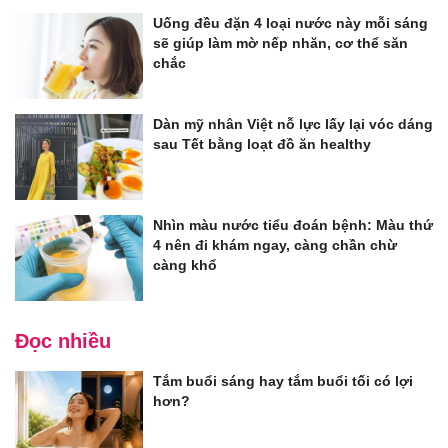
Uống đều đặn 4 loại nước này mỗi sáng
sẽ giúp làm mờ nếp nhăn, cơ thể săn
chắc
Dàn mỹ nhân Việt nỗ lực lấy lại vóc dáng
sau Tết bằng loạt đồ ăn healthy
Nhìn màu nước tiểu đoán bệnh: Màu thứ
4 nên đi khám ngay, càng chần chừ
càng khổ
Đọc nhiều
Tắm buổi sáng hay tắm buổi tối có lợi
hơn?