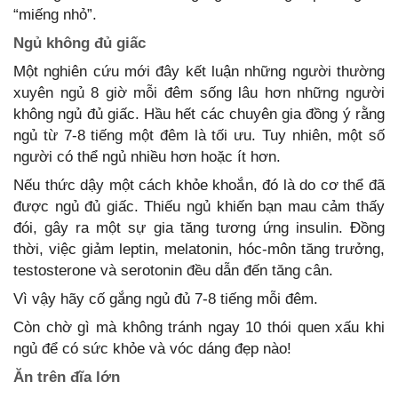
“miếng nhỏ”.
Ngủ không đủ giấc
Một nghiên cứu mới đây kết luận những người thường
xuyên ngủ 8 giờ mỗi đêm sống lâu hơn những người
không ngủ đủ giấc. Hầu hết các chuyên gia đồng ý rằng
ngủ từ 7-8 tiếng một đêm là tối ưu. Tuy nhiên, một số
người có thể ngủ nhiều hơn hoặc ít hơn.
Nếu thức dậy một cách khỏe khoắn, đó là do cơ thể đã
được ngủ đủ giấc. Thiếu ngủ khiến bạn mau cảm thấy
đói, gây ra một sự gia tăng tương ứng insulin. Đồng
thời, việc giảm leptin, melatonin, hóc-môn tăng trưởng,
testosterone và serotonin đều dẫn đến tăng cân.
Vì vậy hãy cố gắng ngủ đủ 7-8 tiếng mỗi đêm.
Còn chờ gì mà không tránh ngay 10 thói quen xấu khi
ngủ để có sức khỏe và vóc dáng đẹp nào!
Ăn trên đĩa lớn