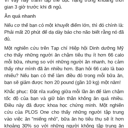
Vì vậy hãy tránh tập thể dục nặng trong khoảng thời
gian 3 giờ trước khi đi ngủ.
Ăn quá nhanh
Nếu cơ thể bạn có một khuyết điểm lớn, thì đó chính là:
Phải mất 20 phút để dạ dày báo cho não biết rằng nó đã
đủ.
Một nghiên cứu trên Tạp chí Hiệp hội Dinh dưỡng Mỹ
cho thấy những người ăn chậm tiêu thụ ít hơn 66 calo
mỗi bữa, nhưng so với những người ăn nhanh, họ cảm
thấy như mình đã ăn nhiều hơn. Bạn hỏi 66 calo là bao
nhiêu? Nếu bạn có thể làm điều đó trong mỗi bữa ăn,
bạn sẽ giảm được hơn 20 pound (gần 10 kg) một năm!
Khắc phục: Đặt nĩa xuống giữa mỗi lần ăn để làm chậm
tốc độ của bạn và giữ bản thân không ăn quá nhiều.
Điều này đã được khoa học chứng minh. Một nghiên
cứu của PLOS One cho thấy những người tập trung
vào việc ăn "miếng nhỏ", bữa ăn họ tiêu thụ sẽ ít hơn
khoảng 30% so với những người không tập trung ăn