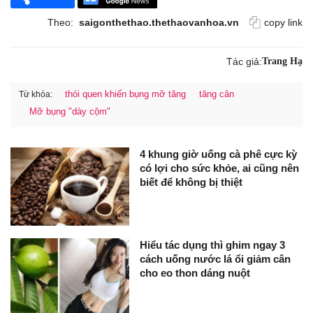
Theo:
saigonthethao.thethaovanhoa.vn
copy link
Tác giả:
Trang Hạ
thói quen khiến bụng mỡ tăng
tăng cân
Từ khóa:
Mỡ bụng "dày cộm"
4 khung giờ uống cà phê cực kỳ
có lợi cho sức khỏe, ai cũng nên
biết để không bị thiệt
Hiểu tác dụng thì ghim ngay 3
cách uống nước lá ổi giảm cân
cho eo thon dáng nuột