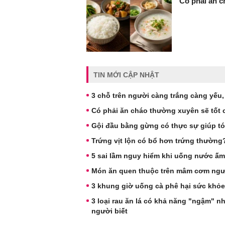
Có phải ăn c
TIN MỚI CẬP NHẬT
3 chỗ trên người càng trắng càng yếu, s
Có phải ăn cháo thường xuyên sẽ tốt 
Gội đầu bằng gừng có thực sự giúp t
Trứng vịt lộn có bổ hơn trứng thườn
5 sai lầm nguy hiểm khi uống nước ấm
Món ăn quen thuộc trên mâm cơm ngườ
3 khung giờ uống cà phê hại sức khỏe
3 loại rau ăn lá có khả năng "ngậm" n
người biết