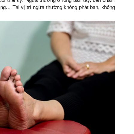
uối thai kỳ. Ngứa thường ở lòng bàn tay, bàn chân,
ng… Tại vị trí ngứa thường không phát ban, không