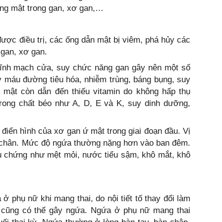
ờng mật trong gan, xơ gan,…
được điều trị, các ống dẫn mật bị viêm, phá hủy các
 gan, xơ gan.
tĩnh mạch cửa, suy chức năng gan gây nên một số
 máu đường tiêu hóa, nhiễm trùng, báng bụng, suy
mật còn dẫn đến thiếu vitamin do không hấp thụ
trong chất béo như A, D, E và K, suy dinh dưỡng,
 điển hình của xơ gan ứ mật trong giai đoạn đầu. Vị
àn chân. Mức độ ngứa thường nặng hơn vào ban đêm.
u chứng như mệt mỏi, nước tiểu sậm, khô mắt, khô
ở phụ nữ khi mang thai, do nội tiết tố thay đổi làm
cũng có thể gây ngứa. Ngứa ở phụ nữ mang thai