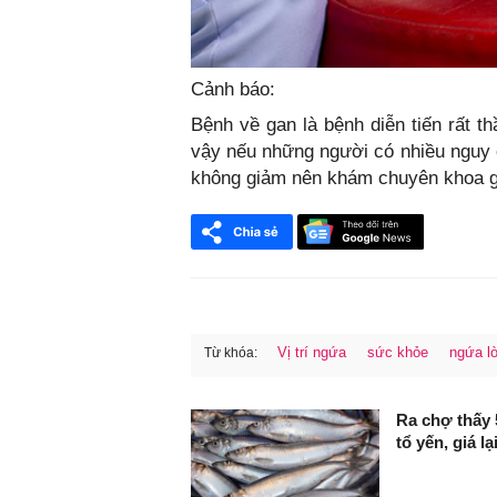
Cảnh báo:
Bệnh về gan là bệnh diễn tiến rất t
vậy nếu những người có nhiều nguy c
không giảm nên khám chuyên khoa g
Vị trí ngứa
sức khỏe
ngứa l
Từ khóa:
FaceBook
Ra chợ thấy 
tổ yến, giá lạ