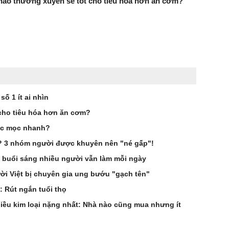
háo thường xuyên sẽ tốt cho tiêu hóa hơn ăn cơm?
ố 1 ít ai nhìn
cho tiêu hóa hơn ăn cơm?
óc mọc nhanh?
g? 3 nhóm người được khuyên nên "né gấp"!
 buổi sáng nhiều người vẫn làm mỗi ngày
i Việt bị chuyên gia ung bướu "gạch tên"
: Rút ngắn tuổi thọ
hiều kim loại nặng nhất: Nhà nào cũng mua nhưng ít