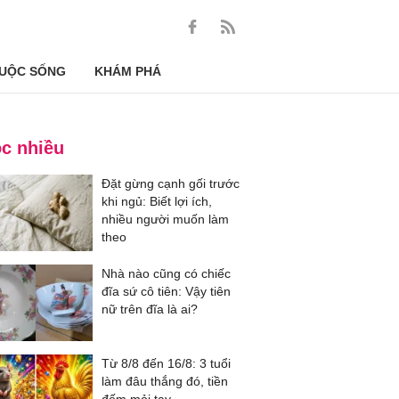
UỘC SỐNG
KHÁM PHÁ
c nhiều
Đặt gừng cạnh gối trước
khi ngủ: Biết lợi ích,
nhiều người muốn làm
theo
Nhà nào cũng có chiếc
đĩa sứ cô tiên: Vậy tiên
nữ trên đĩa là ai?
Từ 8/8 đến 16/8: 3 tuổi
làm đâu thắng đó, tiền