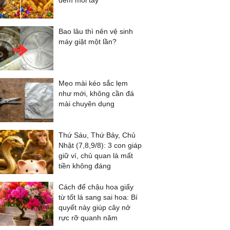
đếm mỏi tay
Bao lâu thì nên vệ sinh
máy giặt một lần?
Mẹo mài kéo sắc lẹm
như mới, không cần đá
mài chuyên dụng
Thứ Sáu, Thứ Bảy, Chủ
Nhật (7,8,9/8): 3 con giáp
giữ ví, chủ quan là mất
tiền không đáng
Cách để chậu hoa giấy
từ tốt lá sang sai hoa: Bí
quyết này giúp cây nở
rực rỡ quanh năm