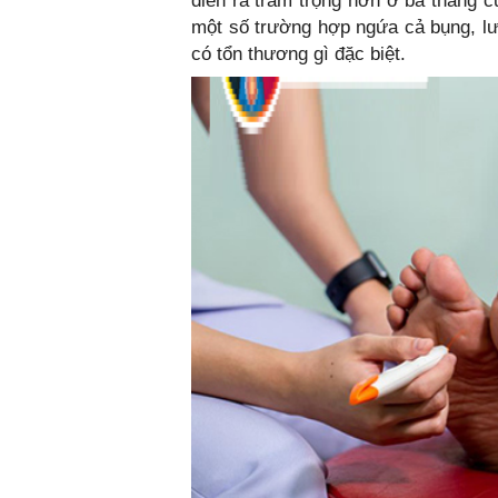
diễn ra trầm trọng hơn ở ba tháng c
một số trường hợp ngứa cả bụng, lư
có tổn thương gì đặc biệt.