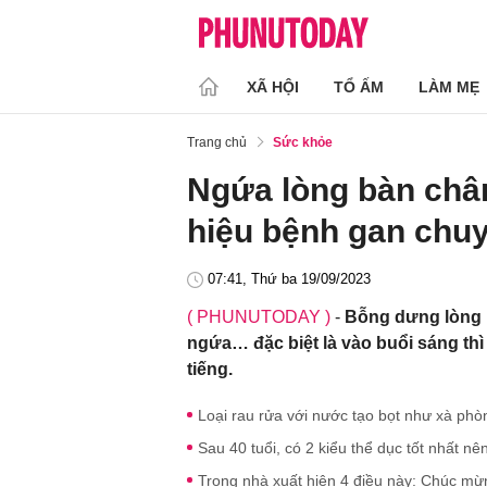
XÃ HỘI
TỔ ẤM
LÀM MẸ
Trang chủ
Sức khỏe
Ngứa lòng bàn châ
hiệu bệnh gan chuy
07:41, Thứ ba 19/09/2023
( PHUNUTODAY )
-
Bỗng dưng lòng b
ngứa… đặc biệt là vào buổi sáng thì
tiếng.
Loại rau rửa với nước tạo bọt như xà phòn
Sau 40 tuổi, có 2 kiểu thể dục tốt nhất n
Trong nhà xuất hiện 4 điều này: Chúc mừng