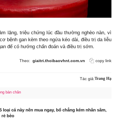
hầm lặng, triệu chứng lúc đầu thường nghèo nàn, vì
ơ bệnh gan kèm theo ngứa kéo dài, điều trị da liễu
an để có hướng chẩn đoán và điều trị sớm.
Theo:
giaitri.thoibaovhnt.com.vn
copy link
Tác giả:
Trang Hạ
òng bàn chân
5 loại cá này nên mua ngay, bổ chẳng kém nhân sâm,
i rẻ bèo