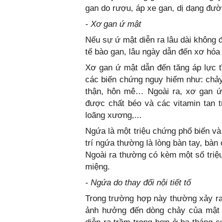
gan do rượu, áp xe gan, dị dạng đư
- Xơ gan ứ mật
Nếu sự ứ mật diễn ra lâu dài không 
tế bào gan, lâu ngày dẫn đến xơ hóa
Xơ gan ứ mật dẫn đến tăng áp lực 
các biến chứng nguy hiểm như: chảy
thận, hôn mê… Ngoài ra, xơ gan ứ 
được chất béo và các vitamin tan 
loãng xương,...
Ngứa là một triệu chứng phổ biến và
trí ngứa thường là lòng bàn tay, b
Ngoài ra thường có kèm một số triệ
miệng.
- Ngứa do thay đổi nội tiết tố
Trong trường hợp này thường xảy ra 
ảnh hưởng đến dòng chảy của mật 