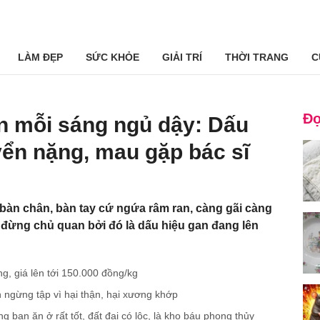
LÀM ĐẸP
SỨC KHỎE
GIẢI TRÍ
THỜI TRANG
C
Đọ
n mỗi sáng ngủ dậy: Dấu
ển nặng, mau gặp bác sĩ
àn chân, bàn tay cứ ngứa râm ran, càng gãi càng
 đừng chủ quan bởi đó là dấu hiệu gan đang lên
g, giá lên tới 150.000 đồng/kg
ên ngừng tập vì hại thận, hại xương khớp
 bạn ăn ở rất tốt, đất đai có lộc, là kho báu phong thủy