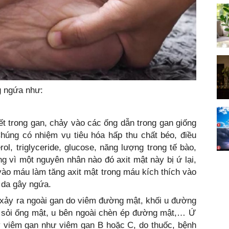
g ngứa như:
tiết trong gan, chảy vào các ống dẫn trong gan giống
Chúng có nhiệm vụ tiêu hóa hấp thu chất béo, điều
ol, triglyceride, glucose, năng lượng trong tế bào,
ng vì một nguyên nhân nào đó axit mật này bị ứ lại,
o máu làm tăng axit mật trong máu kích thích vào
 da gây ngứa.
xảy ra ngoài gan do viêm đường mật, khối u đường
 sỏi ống mật, u bên ngoài chèn ép đường mật,… Ứ
ây viêm gan như viêm gan B hoặc C, do thuốc, bệnh