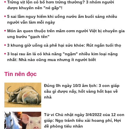
Trứng vịt lộn có bổ hơn trứng thường? 3 nhóm người
được khuyên nên "né gấp"!
5 sai lầm nguy hiểm khi uống nước ấm buổi sáng nhiều
người vẫn làm mỗi ngày
Món ăn quen thuộc trên mâm cơm người Việt bị chuyên gia
ung bướu "gạch tên"
3 khung giờ uống cà phê hại sức khỏe: Rút ngắn tuổi thọ
3 loại rau ăn lá có khả năng "ngậm" nhiều kim loại nặng
nhất: Nhà nào cũng mua nhưng ít người biết
Tin nên đọc
Đúng 0h ngày 10/3 âm lịch: 3 con giáp
cầu gì được nấy, hốt vàng hốt bạc về
nhà
Tử vi Chủ nhật ngày 3/4/2022 của 12 con
giáp: Ngọ tránh tiêu xài hoang phí, Hợi
đề phòng tiểu nhân