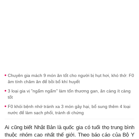
Chuyên gia mách 9 món ăn tốt cho người bị hụt hơi, khó thở: F0
âm tính chăm ăn để bồi bổ khí huyết
3 loại gia vị "ngấm ngấm" làm tổn thương gan, ăn càng ít càng
tốt
F0 khỏi bệnh nhớ tránh xa 3 món gây hại, bổ sung thêm 4 loại
nước để làm sạch phổi, tránh di chứng
Ai cũng biết Nhật Bản là quốc gia có tuổi thọ trung bình
thuộc nhóm cao nhất thế giới. Theo báo cáo của Bộ Y