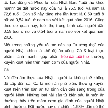
tế, Lao động và Phúc lợi của Nhật Bản, "tuổi thọ khỏe
mạnh" tại đất nước này của nữ là 75,5 tuổi và nam là
72,6 tuổi. Con số này tăng nhẹ lần lượt là 0,59 tuổi ở
nữ và 0,54 tuổi ở nam so với kết quả năm 2016. Cũng
theo cơ quan này, tuổi thọ trung bình của người dân
0,59 tuổi ở nữ và 0,54 tuổi ở nam so với kết quả năm
2016.
Một trong những yếu tố tạo nên sự "trường thọ" của
người Nhật chính là chế độ ăn uống. Có 3 loại thực
phẩm lành mạnh, góp phần
kéo dài tuổi thọ
thường
xuyên xuất hiện trên mâm cơm của người Nhật.
Cá
Nói đến ẩm thực của Nhật, người ta không thể không
đề cập đến cá. Cá là món ăn phổ biến, thường xuyên
xuất hiện trên bàn ăn từ bình dân đến sang trọng của
người Nhật. Những loại hải sản từ biển sâu là món ăn
thường thấy trên mâm cơm gia đình của người Nhật
bình thường. Đất nước này chỉ chiếm 1,58% dân số thế