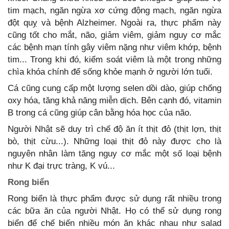
tim mạch, ngăn ngừa xơ cứng động mạch, ngăn ngừa
đột quỵ và bệnh Alzheimer. Ngoài ra, thực phẩm này
cũng tốt cho mắt, não, giảm viêm, giảm nguy cơ mắc
các bệnh mạn tính gây viêm nặng như viêm khớp, bệnh
tim... Trong khi đó, kiểm soát viêm là một trong những
chìa khóa chính để sống khỏe mạnh ở người lớn tuổi.
Cá cũng cung cấp một lượng selen dồi dào, giúp chống
oxy hóa, tăng khả năng miễn dịch. Bên cạnh đó, vitamin
B trong cá cũng giúp cân bằng hóa học của não.
Người Nhật sẽ duy trì chế độ ăn ít thịt đỏ (thịt lợn, thịt
bò, thịt cừu...). Những loại thịt đỏ này được cho là
nguyên nhân làm tăng nguy cơ mắc một số loại bệnh
như K đại trực tràng, K vú...
Rong biển
Rong biển là thực phẩm được sử dụng rất nhiều trong
các bữa ăn của người Nhật. Họ có thể sử dụng rong
biển để chế biến nhiều món ăn khác nhau như salad