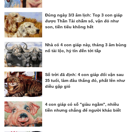
Đúng ngày 3/3 âm lịch: Top 3 con giáp
được Thần Tài chấm sổ, vận đỏ như
son, tiền tiêu không hết
Nhà có 4 con giáp này, tháng 3 âm bùng
nổ tài lộc, hỷ tín đến tới tấp
Số trời đã định: 4 con giáp đổi vận sau
35 tuổi, làm đâu thắng đó, phất lên như
diều gặp gió
4 con giáp có số "giàu ngầm", nhiều
tiền nhưng chẳng để người khác biết