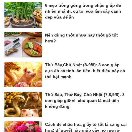
6 mẹo trồng gừng trong chậu giúp đẻ
nhiều nhánh, củ to, vừa làm cây cảnh
đẹp vừa để ăn
Nên dùng thớt nhựa hay thớt gỗ tốt
hơn?
Thứ Bảy,Chủ Nhật (8-9/8): 3 con giáp
cực đỏ cả tình lẫn tiền, biết điều này có
thể bật mạnh
Thứ Sáu, Thứ Bảy, Chủ Nhật (7,8,9/8): 3
con giáp giữ ví, chủ quan là mất tiền
không đáng
Cách để chậu hoa giấy từ tốt lá sang sai
hoa: Bí quyết này giúp cây nở rực rỡ