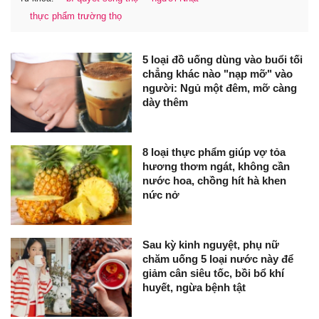
thực phẩm trường thọ
5 loại đồ uống dùng vào buổi tối
chẳng khác nào "nạp mỡ" vào
người: Ngủ một đêm, mỡ càng
dày thêm
8 loại thực phẩm giúp vợ tỏa
hương thơm ngát, không cần
nước hoa, chồng hít hà khen
nức nở
Sau kỳ kinh nguyệt, phụ nữ
chăm uống 5 loại nước này để
giảm cân siêu tốc, bồi bổ khí
huyết, ngừa bệnh tật