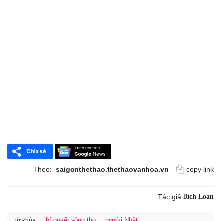
Theo:
saigonthethao.thethaovanhoa.vn
copy link
Tác giả:
Bích Loan
bí quyết sống thọ
người Nhật
Từ khóa: