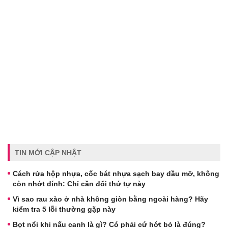
TIN MỚI CẬP NHẬT
Cách rửa hộp nhựa, cốc bát nhựa sạch bay dầu mỡ, không
còn nhớt dính: Chỉ cần đổi thứ tự này
Vì sao rau xào ở nhà không giòn bằng ngoài hàng? Hãy
kiểm tra 5 lỗi thường gặp này
Bọt nổi khi nấu canh là gì? Có phải cứ hớt bỏ là đúng?