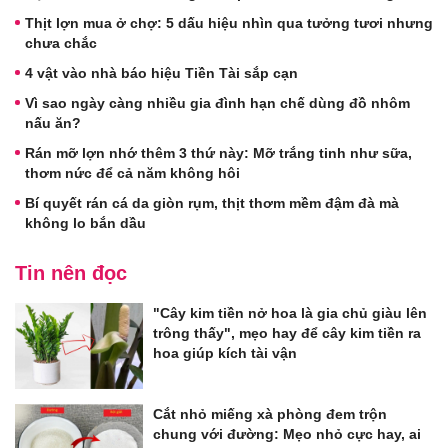
Thịt lợn mua ở chợ: 5 dấu hiệu nhìn qua tưởng tươi nhưng
chưa chắc
4 vật vào nhà báo hiệu Tiền Tài sắp cạn
Vì sao ngày càng nhiều gia đình hạn chế dùng đồ nhôm
nấu ăn?
Rán mỡ lợn nhớ thêm 3 thứ này: Mỡ trắng tinh như sữa,
thơm nức để cả năm không hôi
Bí quyết rán cá da giòn rụm, thịt thơm mềm đậm đà mà
không lo bắn dầu
Tin nên đọc
"Cây kim tiền nở hoa là gia chủ giàu lên
trông thấy", mẹo hay để cây kim tiền ra
hoa giúp kích tài vận
Cắt nhỏ miếng xà phòng đem trộn
chung với đường: Mẹo nhỏ cực hay, ai