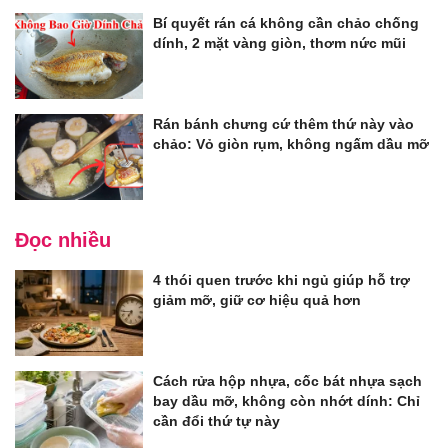
Bí quyết rán cá không cần chảo chống
dính, 2 mặt vàng giòn, thơm nức mũi
Rán bánh chưng cứ thêm thứ này vào
chảo: Vỏ giòn rụm, không ngấm dầu mỡ
Đọc nhiều
4 thói quen trước khi ngủ giúp hỗ trợ
giảm mỡ, giữ cơ hiệu quả hơn
Cách rửa hộp nhựa, cốc bát nhựa sạch
bay dầu mỡ, không còn nhớt dính: Chỉ
cần đổi thứ tự này