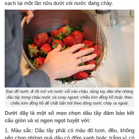
sạch lại một lần nữa dưới vòi nước đang chảy.
Bạn đổ nước đi rồi mở vòi nước xối vào chậu, dùng tay đảo nhẹ nhàng
dâu tây trong chậu nước và xoay ngược chiều kim đồng hồ hoặc theo
chiều kim đồng hồ để chất bẩn trôi theo dòng nước chảy ra ngoài.
Dưới đây là một số mẹo chọn dâu tây đảm bảo kết
cấu giòn và vị ngon ngọt tuyệt vời:
1. Màu sắc: Dâu tây phải có màu đỏ tươi, đều, không
nên chọn những quả dâu có đốm xanh hoặc trắng vì có