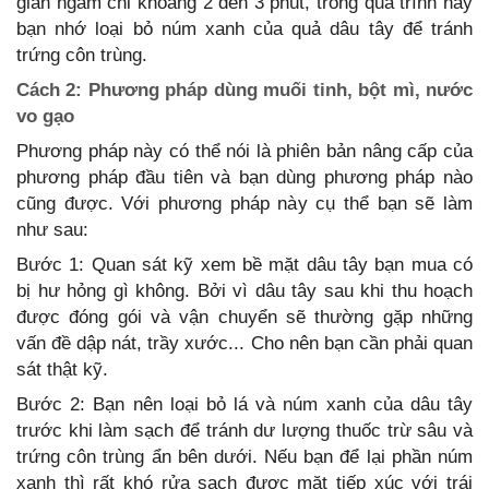
gian ngâm chỉ khoảng 2 đến 3 phút, trong quá trình này
bạn nhớ loại bỏ núm xanh của quả dâu tây để tránh
trứng côn trùng.
Cách 2: Phương pháp dùng muối tinh, bột mì, nước
vo gạo
Phương pháp này có thể nói là phiên bản nâng cấp của
phương pháp đầu tiên và bạn dùng phương pháp nào
cũng được. Với phương pháp này cụ thể bạn sẽ làm
như sau:
Bước 1: Quan sát kỹ xem bề mặt dâu tây bạn mua có
bị hư hỏng gì không. Bởi vì dâu tây sau khi thu hoạch
được đóng gói và vận chuyển sẽ thường gặp những
vấn đề dập nát, trầy xước... Cho nên bạn cần phải quan
sát thật kỹ.
Bước 2: Bạn nên loại bỏ lá và núm xanh của dâu tây
trước khi làm sạch để tránh dư lượng thuốc trừ sâu và
trứng côn trùng ẩn bên dưới. Nếu bạn để lại phần núm
xanh thì rất khó rửa sạch được mặt tiếp xúc với trái