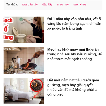
rửa dâu tây
dâu tây
mẹo hay
sức khỏe
Từ khóa:
Đổ 1 nắm này vào bồn cầu, vết ố
vàng lâu năm bong sạch, chỉ cần
xả nước là trắng tinh
Mẹo hay khử ngay mùi thức ăn
trong nhà sau khi nấu nướng, để
nhà thơm mát sạch thoáng
Đặt một nắm hạt tiêu dưới gầm
giường, mẹo hay giải quyết
nhiều vấn đề mà không phải ai
cũng biết