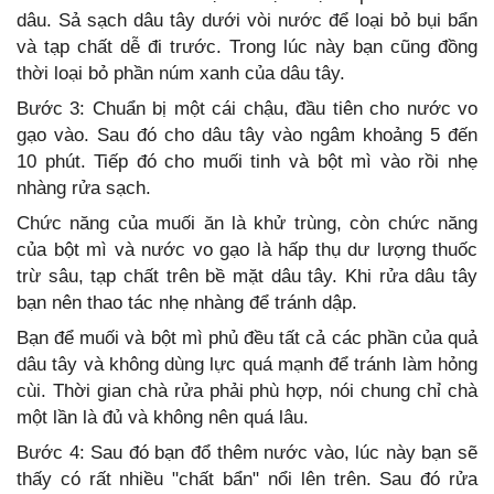
dâu. Sả sạch dâu tây dưới vòi nước để loại bỏ bụi bẩn
và tạp chất dễ đi trước. Trong lúc này bạn cũng đồng
thời loại bỏ phần núm xanh của dâu tây.
Bước 3: Chuẩn bị một cái chậu, đầu tiên cho nước vo
gạo vào. Sau đó cho dâu tây vào ngâm khoảng 5 đến
10 phút. Tiếp đó cho muối tinh và bột mì vào rồi nhẹ
nhàng rửa sạch.
Chức năng của muối ăn là khử trùng, còn chức năng
của bột mì và nước vo gạo là hấp thụ dư lượng thuốc
trừ sâu, tạp chất trên bề mặt dâu tây. Khi rửa dâu tây
bạn nên thao tác nhẹ nhàng để tránh dập.
Bạn để muối và bột mì phủ đều tất cả các phần của quả
dâu tây và không dùng lực quá mạnh để tránh làm hỏng
cùi. Thời gian chà rửa phải phù hợp, nói chung chỉ chà
một lần là đủ và không nên quá lâu.
Bước 4: Sau đó bạn đổ thêm nước vào, lúc này bạn sẽ
thấy có rất nhiều "chất bẩn" nổi lên trên. Sau đó rửa