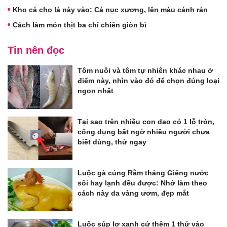
Kho cá cho lá này vào: Cá nục xương, lên màu cánh rán
Cách làm món thịt ba chỉ chiên giòn bì
Tin nên đọc
Tôm nuôi và tôm tự nhiên khác nhau ở
điểm này, nhìn vào đó để chọn đúng loại
ngon nhất
Tại sao trên nhiều con dao có 1 lỗ tròn,
công dụng bất ngờ nhiều người chưa
biết dùng, thử ngay
Luộc gà cúng Rằm tháng Giêng nước
sôi hay lạnh đều được: Nhớ làm theo
cách này da vàng ươm, đẹp mắt
Luộc súp lơ xanh cứ thêm 1 thứ vào