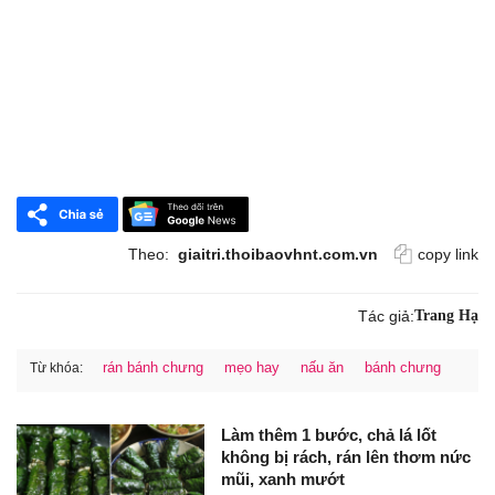
Theo:
giaitri.thoibaovhnt.com.vn
copy link
Tác giả:
Trang Hạ
rán bánh chưng
mẹo hay
nấu ăn
bánh chưng
Từ khóa:
Làm thêm 1 bước, chả lá lốt
không bị rách, rán lên thơm nức
mũi, xanh mướt