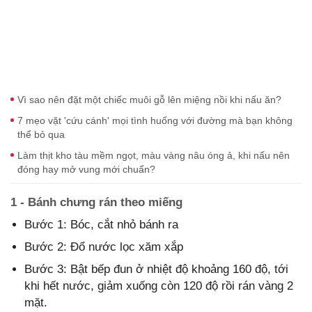
Vì sao nên đặt một chiếc muôi gỗ lên miệng nồi khi nấu ăn?
7 mẹo vặt 'cứu cánh' mọi tình huống với đường mà bạn không
thể bỏ qua
Làm thịt kho tàu mềm ngọt, màu vàng nâu óng ả, khi nấu nên
đóng hay mở vung mới chuẩn?
1 - Bánh chưng rán theo miếng
Bước 1: Bóc, cắt nhỏ bánh ra
Bước 2: Đổ nước lọc xăm xắp
Bước 3: Bật bếp đun ở nhiệt độ khoảng 160 độ, tới
khi hết nước, giảm xuống còn 120 độ rồi rán vàng 2
mặt.