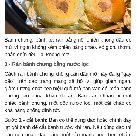
Bánh chưng, bánh tét rán bằng nồi chiên không dầu có
mùi vị ngon không kém chiên bằng chảo, vỏ giòn, thơm,
nhân chín đều, lại không mỡ.
3 - Rán bánh chưng bằng nước lọc
Cách rán bánh chưng không cần dầu mỡ này đang “gây
bão” trên các trang mạng xã hội vì giúp giảm ngán,
giảm lượng chất béo hiệu quả mà bạn vẫn có món bánh
chưng rán khoái khẩu để ăn. Bạn cần chuẩn bị một
chiếc bánh chưng, một cốc nước lọc, một cái chảo có
khả năng chống dính tốt.
Bước 1 - cắt bánh: Bạn có thể dùng dao hoặc chính dây
lạt gói bánh để cắt bánh trước khi rán. Nếu dùng dao thì
bạn nên quấn dao bằng một lớp màng bọc thực phẩm