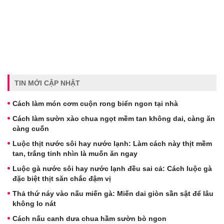
TIN MỚI CẬP NHẬT
Cách làm món cơm cuộn rong biển ngon tại nhà
Cách làm sườn xào chua ngọt mềm tan không dai, càng ăn
càng cuốn
Luộc thịt nước sôi hay nước lạnh: Làm cách này thịt mềm
tan, trắng tinh nhìn là muốn ăn ngay
Luộc gà nước sôi hay nước lạnh đều sai cả: Cách luộc gà
đặc biệt thịt săn chắc đậm vị
Thả thứ náy vào nấu miến gà: Miến dai giòn sần sật để lâu
không lo nát
Cách nấu canh dưa chua hầm sườn bò ngon