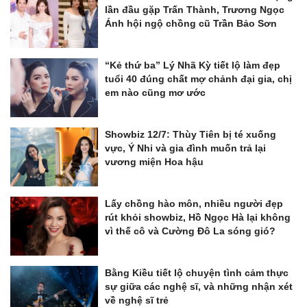
lần đầu gặp Trấn Thành, Trương Ngọc
Ánh hội ngộ chồng cũ Trần Bảo Sơn
“Kẻ thứ ba” Lý Nhã Kỳ tiết lộ làm đẹp
tuổi 40 đúng chất mợ chảnh đại gia, chị
em nào cũng mơ ước
Showbiz 12/7: Thùy Tiên bị té xuống
vực, Ý Nhi và gia đình muốn trả lại
vương miện Hoa hậu
Lấy chồng hào môn, nhiều người đẹp
rút khỏi showbiz, Hồ Ngọc Hà lại không
vì thế cô và Cường Đô La sóng gió?
Bằng Kiều tiết lộ chuyện tình cảm thực
sự giữa các nghệ sĩ, và những nhận xét
về nghệ sĩ trẻ