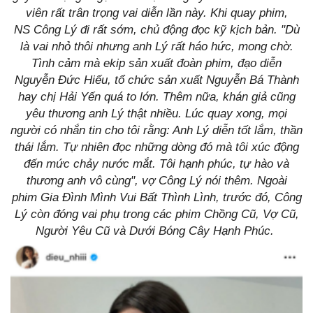
viên rất trân trọng vai diễn lần này. Khi quay phim,
NS Công Lý đi rất sớm, chủ động đọc kỹ kịch bản. "Dù
là vai nhỏ thôi nhưng anh Lý rất háo hức, mong chờ.
Tình cảm mà ekip sản xuất đoàn phim, đạo diễn
Nguyễn Đức Hiếu, tổ chức sản xuất Nguyễn Bá Thành
hay chị Hải Yến quá to lớn. Thêm nữa, khán giả cũng
yêu thương anh Lý thật nhiều. Lúc quay xong, mọi
người có nhắn tin cho tôi rằng: Anh Lý diễn tốt lắm, thần
thái lắm. Tự nhiên đọc những dòng đó mà tôi xúc động
đến mức chảy nước mắt. Tôi hạnh phúc, tự hào và
thương anh vô cùng", vợ Công Lý nói thêm. Ngoài
phim Gia Đình Mình Vui Bất Thình Lình, trước đó, Công
Lý còn đóng vai phụ trong các phim Chồng Cũ, Vợ Cũ,
Người Yêu Cũ và Dưới Bóng Cây Hạnh Phúc.