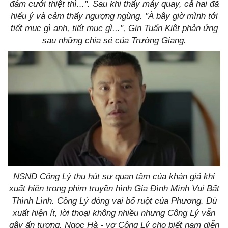
đám cưới thiệt thì...". Sau khi thấy máy quay, cả hai đã
hiểu ý và cảm thấy ngượng ngùng. "À bây giờ mình tới
tiết mục gì anh, tiết mục gì...", Gin Tuấn Kiệt phản ứng
sau những chia sẻ của Trường Giang.
NSND Công Lý thu hút sự quan tâm của khán giả khi
xuất hiện trong phim truyền hình Gia Đình Mình Vui Bất
Thình Lình. Công Lý đóng vai bố ruột của Phương. Dù
xuất hiện ít, lời thoại không nhiều nhưng Công Lý vẫn
gây ấn tượng. Ngọc Hà - vợ Công Lý cho biết nam diễn