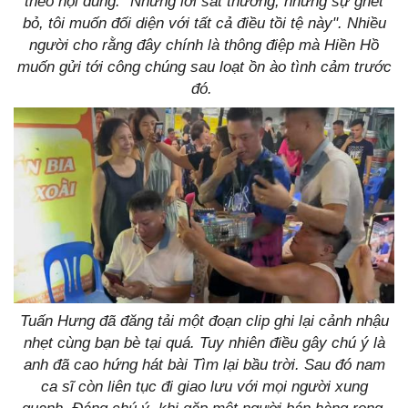
theo nội dung: "Những lời sát thương, những sự ghét
bỏ, tôi muốn đối diện với tất cả điều tồi tệ này". Nhiều
người cho rằng đây chính là thông điệp mà Hiền Hồ
muốn gửi tới công chúng sau loạt ồn ào tình cảm trước
đó.
Tuấn Hưng đã đăng tải một đoạn clip ghi lại cảnh nhậu
nhẹt cùng bạn bè tại quá. Tuy nhiên điều gây chú ý là
anh đã cao hứng hát bài Tìm lại bầu trời. Sau đó nam
ca sĩ còn liên tục đi giao lưu với mọi người xung