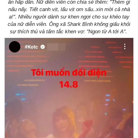
ăn hấp dẫn. Nữ diễn viên còn chia sẻ thêm: "Thèm gì
nấu nấy. Tiết canh vịt, lẩu vịt om sấu..xin mời cả nhà
ạ!". Nhiều người dành sự khen ngợi cho sự khéo tay
của nữ diễn viên. Ông xã Shark Bình không giấu khỏi
sự thích thú và tấm tắc khen vợ: "Ngon từ A tới Ạ".