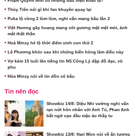
Phạm Quỳnh Anh có những dấu hiệu khác lạ?
Thủy Tiên nói gì khi fan khuyên quay lại
Puka lộ vòng 2 lùm lùm, nghi vấn mang bầu lần 2
Việt Hương gây hoang mang với gương mặt mệt mỏi, ánh
mắt thất thần
Hoà Minzy hé lộ thời điểm sinh con thứ 2
Lê Phương khóc sau khi chứng kiến hòng làm điều này
Vợ kém 15 tuổi lên tiếng tin NS Công Lý đập đồ đạc, vũ
phu
Hòa Minzy nói về tin đồn có bầu
Tin nên đọc
Showbiz 14/8: Diệu Nhi vướng nghi vấn
rạn nứt hôn nhân với Anh Tú, Phan Anh
bất ngờ cạo đầu mặc áo thầy tu
Showbiz 13/8: Hari Won nói về ấn tượng