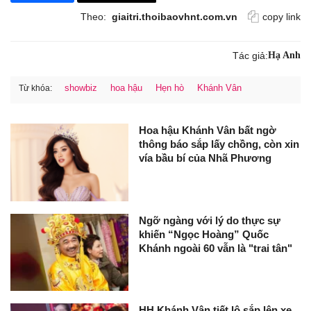
Theo:
giaitri.thoibaovhnt.com.vn
copy link
Tác giả:
Hạ Anh
showbiz
hoa hậu
Hẹn hò
Khánh Vân
Từ khóa:
Hoa hậu Khánh Vân bất ngờ
thông báo sắp lấy chồng, còn xin
vía bầu bí của Nhã Phương
Ngỡ ngàng với lý do thực sự
khiến “Ngọc Hoàng” Quốc
Khánh ngoài 60 vẫn là "trai tân"
HH Khánh Vân tiết lộ sắp lên xe