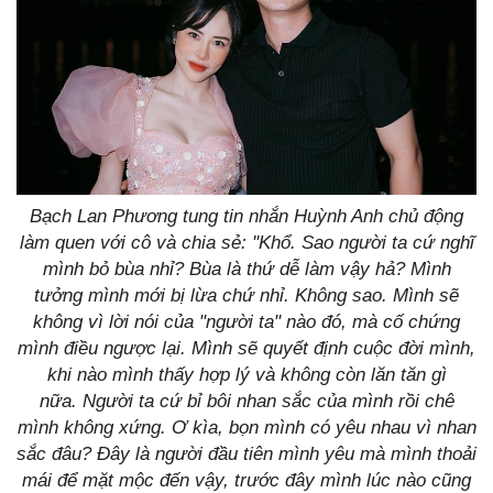
Bạch Lan Phương tung tin nhắn Huỳnh Anh chủ động
làm quen với cô và chia sẻ: ''Khổ. Sao người ta cứ nghĩ
mình bỏ bùa nhỉ? Bùa là thứ dễ làm vậy hả? Mình
tưởng mình mới bị lừa chứ nhỉ. Không sao. Mình sẽ
không vì lời nói của "người ta" nào đó, mà cố chứng
mình điều ngược lại. Mình sẽ quyết định cuộc đời mình,
khi nào mình thấy hợp lý và không còn lăn tăn gì
nữa. Người ta cứ bỉ bôi nhan sắc của mình rồi chê
mình không xứng. Ơ kìa, bọn mình có yêu nhau vì nhan
sắc đâu? Đây là người đầu tiên mình yêu mà mình thoải
mái để mặt mộc đến vậy, trước đây mình lúc nào cũng