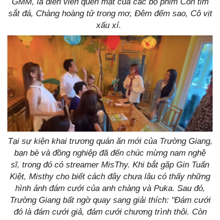
GMM, là diễn viên quen mặt của các bộ phim Con tim
sắt đá, Chàng hoàng tử trong mơ, Đêm đếm sao, Cô vịt
xấu xí.
Tại sự kiện khai trương quán ăn mới của Trường Giang,
bạn bè và đồng nghiệp đã đến chúc mừng nam nghệ
sĩ, trong đó có streamer MisThy. Khi bắt gặp Gin Tuấn
Kiệt, Misthy cho biết cách đây chưa lâu có thấy những
hình ảnh đám cưới của anh chàng và Puka. Sau đó,
Trường Giang bất ngờ quay sang giải thích: "Đám cưới
đó là đám cưới giả, đám cưới chương trình thôi. Còn