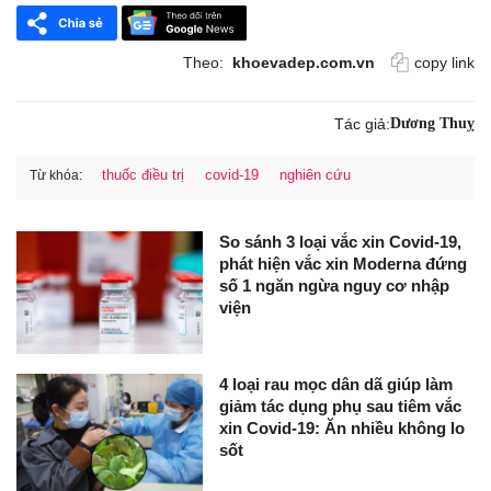
Theo:
khoevadep.com.vn
copy link
Tác giả:
Dương Thuỵ
thuốc điều trị
covid-19
nghiên cứu
Từ khóa:
So sánh 3 loại vắc xin Covid-19,
phát hiện vắc xin Moderna đứng
số 1 ngăn ngừa nguy cơ nhập
viện
4 loại rau mọc dân dã giúp làm
giảm tác dụng phụ sau tiêm vắc
xin Covid-19: Ăn nhiều không lo
sốt