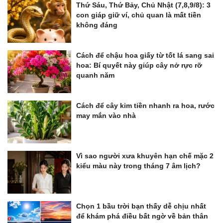
Thứ Sáu, Thứ Bảy, Chủ Nhật (7,8,9/8): 3
con giáp giữ ví, chủ quan là mất tiền
không đáng
Cách để chậu hoa giấy từ tốt lá sang sai
hoa: Bí quyết này giúp cây nở rực rỡ
quanh năm
Cách để cây kim tiền nhanh ra hoa, rước
may mắn vào nhà
Vì sao người xưa khuyên hạn chế mặc 2
kiểu màu này trong tháng 7 âm lịch?
Chọn 1 bầu trời bạn thấy dễ chịu nhất
để khám phá điều bất ngờ về bản thân