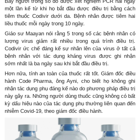
Bảy người trong số đó được xét nghiệm PCR hai ngày
một lần kể từ khi họ bắt đầu được điều trị bằng cách
tiêm thuốc Codivir dưới da. Bệnh nhân được tiêm hai
liều thuốc mỗi ngày trong 10 ngày.
Giáo sư Maayan nói rằng 5 trong số các bệnh nhân có
lượng virus giảm rất nhiều trong quá trình điều trị.
Codivir ức chế đáng kể sự nhân lên của virus ở tất cả
bệnh nhân với tác dụng kháng virus được ghi nhận
sớm nhất là ba ngày sau khi bắt đầu điều trị.
Hơn nữa, tính an toàn của thuốc rất tốt. Giám đốc điều
hành Code Pharma, ông Ayni, cho biết họ không ghi
nhận tác dụng phụ đáng kể nào do phương pháp điều trị
này gây ra. Những người dùng thuốc cũng không có bất
kỳ dấu hiệu nào của tác dụng phụ thường liên quan đến
nhiễm Covid-19, theo giám đốc điều hành.