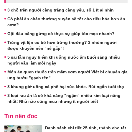
3 chỗ trên người càng trắng càng yếu, số 1 ít ai nhìn
Có phải ăn cháo thường xuyên sẽ tốt cho tiêu hóa hơn ăn
cơm?
Gội đầu bằng gừng có thực sự giúp tóc mọc nhanh?
Trứng vịt lộn có bổ hơn trứng thường? 3 nhóm người
được khuyên nên "né gấp"!
5 sai lầm nguy hiểm khi uống nước ấm buổi sáng nhiều
người vẫn làm mỗi ngày
Món ăn quen thuộc trên mâm cơm người Việt bị chuyên gia
ung bướu "gạch tên"
3 khung giờ uống cà phê hại sức khỏe: Rút ngắn tuổi thọ
3 loại rau ăn lá có khả năng "ngậm" nhiều kim loại nặng
nhất: Nhà nào cũng mua nhưng ít người biết
Tin nên đọc
Danh sách chi tiết 25 tỉnh, thành cho tất