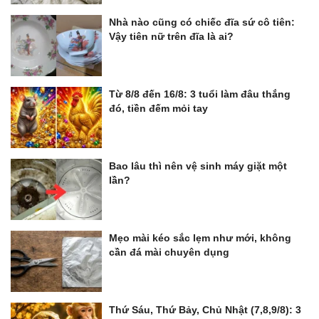
Nhà nào cũng có chiếc đĩa sứ cô tiên:
Vậy tiên nữ trên đĩa là ai?
Từ 8/8 đến 16/8: 3 tuổi làm đâu thắng
đó, tiền đếm mỏi tay
Bao lâu thì nên vệ sinh máy giặt một
lần?
Mẹo mài kéo sắc lẹm như mới, không
cần đá mài chuyên dụng
Thứ Sáu, Thứ Bảy, Chủ Nhật (7,8,9/8): 3