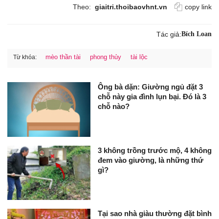
Theo:
giaitri.thoibaovhnt.vn
copy link
Tác giả:
Bích Loan
mèo thần tài
phong thủy
tài lộc
Từ khóa:
Ông bà dặn: Giường ngủ đặt 3
chỗ này gia đình lụn bại. Đó là 3
chỗ nào?
3 không trồng trước mộ, 4 không
đem vào giường, là những thứ
gì?
Tại sao nhà giàu thường đặt bình