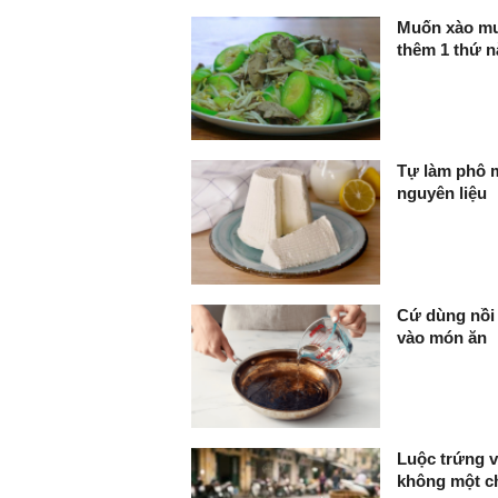
Muốn xào mư
thêm 1 thứ n
Tự làm phô m
nguyên liệu
Cứ dùng nồi 
vào món ăn
Luộc trứng v
không một ch