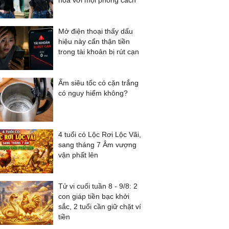
hóa với mọi phong cách
Mở điện thoại thấy dấu
hiệu này cẩn thận tiền
trong tài khoản bị rút cạn
Ấm siêu tốc có cặn trắng
có nguy hiểm không?
4 tuổi có Lộc Rơi Lộc Vãi,
sang tháng 7 Âm vượng
vận phất lên
Tử vi cuối tuần 8 - 9/8: 2
con giáp tiền bạc khởi
sắc, 2 tuổi cần giữ chặt ví
tiền