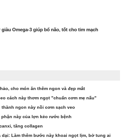
ây giàu Omega-3 giúp bổ não, tốt cho tim mạch
 chảo, cho món ăn thêm ngon và đẹp mắt
 theo cách này thơm ngọt "chuẩn cơm mẹ nấu"
n thành ngon này nồi cơm sạch veo
 phận này của lợn kẻo rước bệnh
canxi, tăng collagen
à dại: Làm thêm bước này khoai ngọt lịm, bở tung ai