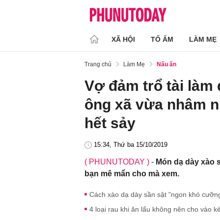
XÃ HỘI
TỔ ẤM
LÀM MẸ
Trang chủ
Làm Mẹ
Nấu ăn
Vợ đảm trổ tài làm 
ông xã vừa nhâm n
hết sảy
15:34, Thứ ba 15/10/2019
( PHUNUTODAY )
-
Món dạ dày xào s
bạn mê mẩn cho mà xem.
Cách xào dạ dày sần sật "ngon khó cưỡng
4 loại rau khi ăn lẩu không nên cho vào k