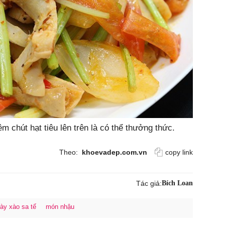
êm chút hạt tiêu lên trên là có thể thưởng thức.
Theo:
khoevadep.com.vn
copy link
Tác giả:
Bích Loan
ày xào sa tế
món nhậu