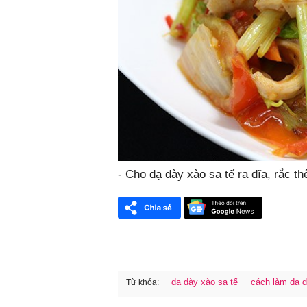
- Cho dạ dày xào sa tế ra đĩa, rắc th
dạ dày xào sa tế
cách làm dạ d
Từ khóa:
FaceBook