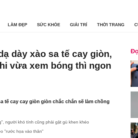
LÀM ĐẸP
SỨC KHỎE
GIẢI TRÍ
THỜI TRANG
C
Đọ
dạ dày xào sa tế cay giòn,
hi vừa xem bóng thì ngon
a tế cay cay giòn giòn chắc chắn sẽ làm chồng
", người khó tính cũng phải gật gù khen khéo
ẻo "rước họa vào thân"