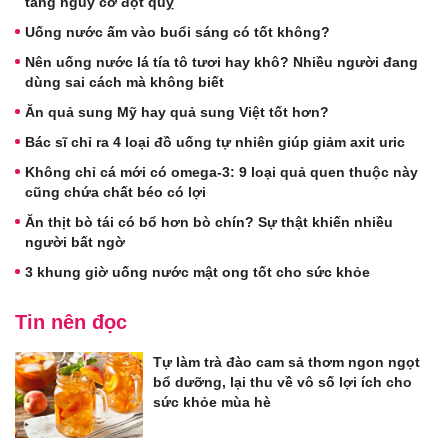
tăng nguy cơ đột quỵ
Uống nước ấm vào buổi sáng có tốt không?
Nên uống nước lá tía tô tươi hay khô? Nhiều người đang
dùng sai cách mà không biết
Ăn quả sung Mỹ hay quả sung Việt tốt hơn?
Bác sĩ chỉ ra 4 loại đồ uống tự nhiên giúp giảm axit uric
Không chỉ cá mới có omega-3: 9 loại quả quen thuộc này
cũng chứa chất béo có lợi
Ăn thịt bò tái có bổ hơn bò chín? Sự thật khiến nhiều
người bất ngờ
3 khung giờ uống nước mật ong tốt cho sức khỏe
Tin nên đọc
Tự làm trà đào cam sả thơm ngon ngọt
bổ dưỡng, lại thu về vô số lợi ích cho
sức khỏe mùa hè