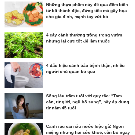
Những thực phẩm này để qua đêm biến
từ bổ thành độc, đừng tiếc mà gây họa
cho gia đình, mạnh tay vứt bỏ
4 cây cảnh thường trồng trong vườn,
nhưng lại cực tốt để làm thuốc
4 dấu hiệu cảnh báo bệnh thận, nhiều
người chủ quan bỏ qua
Sống lâu trăm tuổi với quy tắc: “Tam
cần, tứ giới, ngũ bổ sung”, hãy áp dụng
từ năm 45 tuổi
Canh rau cải nấu nước luộc gà: Ngon
miệng nhưng hại sức khoẻ, cần bỏ ngay