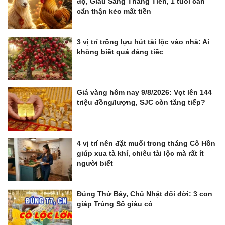
độ, Giàu Sang Thẳng Tiến, 1 tuổi cần
cẩn thận kẻo mất tiền
3 vị trí trồng lựu hút tài lộc vào nhà: Ai
không biết quá đáng tiếc
Giá vàng hôm nay 9/8/2026: Vọt lên 144
triệu đồng/lượng, SJC còn tăng tiếp?
4 vị trí nên đặt muối trong tháng Cô Hồn
giúp xua tà khí, chiêu tài lộc mà rất ít
người biết
Đúng Thứ Bảy, Chủ Nhật đổi đời: 3 con
giáp Trúng Số giàu có