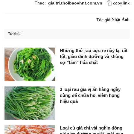
Theo:
giaitri.thoibaovhnt.com.vn
copy link
Tác giả:
Nhật Ánh
Từ khóa:
Những thứ rau cực rẻ này lại rất
tốt, giàu dinh dưỡng và không
sợ "tắm" hóa chất
3 loại rau gia vị ăn hàng ngày
dùng để chữa ho, viêm họng
hiệu quả
Loại củ giá chỉ vài nghìn đồng
giúp hạ đường huyết, mát gan,