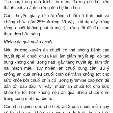
Thứ hai, trong quá trình lên men, đường có thể biến
thành axit và ảnh hưởng đến hệ tiêu hóa.
Các chuyên gia y tế nói rằng chuối có tính axit và
chúng chứa gần 25% đường. Vì vậy, khi dạ dày trống
rỗng, chuối không phải là một ý tưởng tốt để đưa vào
thực đơn bữa sáng.
Không ăn quá nhiều chuối
Nếu thường xuyên ăn chuối có thể phòng bệnh cao
huyết áp vì chuối chứa kali làm giảm huyết áp, có tác
dụng khống chế lượng natri gây tăng huyết áp, làm tổn
hại mạch máu. Tuy nhiên, ăn chuối cũng cần lưu ý
không ăn quá nhiều chuối chín để tránh không tốt cho
sức khỏe bởi chuối chín có lượng tyramine cao hơn dễ
dẫn tới đau đầu. Vì vậy, muốn ăn chuối tốt cho sức
khỏe thì tốt hơn không nên ăn quá nhiều chuối chín
trong cùng một thời điểm.
Các nhà nghiên cứu cho biết, ăn 3 quả chuối mỗi ngày
sẽ tốt cho sức khỏe và cung cấp đủ kali cho cơ thể,