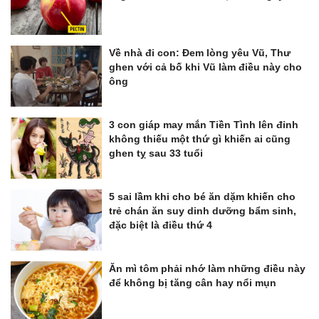
Về nhà đi con: Đem lòng yêu Vũ, Thư
ghen với cả bố khi Vũ làm điều này cho
ông
3 con giáp may mắn Tiền Tình lên đỉnh
không thiếu một thứ gì khiến ai cũng
ghen tỵ sau 33 tuổi
5 sai lầm khi cho bé ăn dặm khiến cho
trẻ chán ăn suy dinh dưỡng bẩm sinh,
đặc biệt là điều thứ 4
Ăn mì tôm phải nhớ làm những điều này
để không bị tăng cân hay nổi mụn