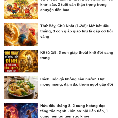
khởi sắc, 2 tuổi cần thận trọng trong
chuyện tiền bạc
Thứ Bảy, Chủ Nhật (1-2/8): Mở bát đầu
tháng, 3 con giáp giao lưu là gặp cơ hội
vàng
Kể từ 1/8: 3 con giáp thoát khổ đời sang
trang
Cách luộc gà không cần nước: Thịt
mọng mọng, đậm đà, thơm ngọt gấp đôi
Nửa đầu tháng 8: 2 cung hoàng đạo
tăng tốc mạnh, đón cơ hội liên tiếp, 1
cung nên ưu tiên sức khỏe