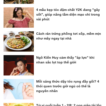
4 mẫu kẹp tóc đậm chất Y2K đang "gây
sốt", giúp nâng tầm diện mạo chỉ trong
vài phút
Cách rán trứng phồng tơi xốp, mềm mịn
như mây ngay tại nhà
Ngô Kiến Huy cảm thấy "áp lực" khi
nhan sắc lọt top thế giới
Mỗi sáng thức dậy tóc rụng đầy gối? 4
thói quen trước giờ ngủ có thể là
nguyên nhân
Tử vi cuối tuần 1 - 2/8: 2 con giáp tài lộc