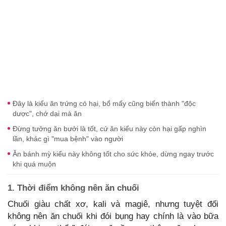
Đây là kiểu ăn trứng có hại, bổ mấy cũng biến thành "độc
dược", chớ dại mà ăn
Đừng tưởng ăn bưởi là tốt, cứ ăn kiểu này còn hại gấp nghìn
lần, khác gì "mua bệnh" vào người
Ăn bánh mỳ kiểu này không tốt cho sức khỏe, dừng ngay trước
khi quá muộn
1. Thời điểm không nên ăn chuối
Chuối giàu chất xơ, kali và magiê, nhưng tuyệt đối
không nên ăn chuối khi đói bụng hay chính là vào bữa