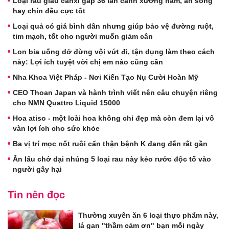
Loại rau giàu canxi gấp 36 lần canh xương hầm, ăn sống
hay chín đều cực tốt
Loại quả có giá bình dân nhưng giúp bảo vệ đường ruột,
tim mạch, tốt cho người muốn giảm cân
Lon bia uống dở đừng vội vứt đi, tận dụng làm theo cách
này: Lợi ích tuyệt vời chị em nào cũng cần
Nha Khoa Việt Pháp - Nơi Kiến Tạo Nụ Cười Hoàn Mỹ
CEO Thoan Japan và hành trình viết nên câu chuyện riêng
cho NMN Quattro Liquid 15000
Hoa atiso - một loài hoa không chỉ đẹp mà còn đem lại vô
vàn lợi ích cho sức khỏe
Ba vị trí mọc nốt ruồi cẩn thận bệnh K đang đến rất gần
Ăn lẩu chớ dại nhúng 5 loại rau này kẻo rước độc tố vào
người gây hại
Tin nên đọc
Thường xuyên ăn 6 loại thực phẩm này,
lá gan "thầm cảm ơn" bạn mỗi ngày