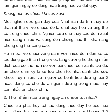
làm giảm nguy cơ đông máu trong não và đột quỵ.
Không nên ăn chuối khi còn xanh
Một nghiên cứu gần đây của Nhật Bản đã tìm thấy sự
thật rất thú vị về chuối, đó là chất oxy hóa và ung thư
có trong chuối chín. Nghiên cứu cho thấy các đốm xuất
hiện càng nhiều và càng đen chừng nào thì khả năng
chống ung thư càng cao.
Hơn nữa, vỏ chuối vàng sậm với nhiều đốm đen sẽ có
tác dụng gấp 8 lần trong việc tăng cường hệ thống miễn
dịch của cơ thể hơn so với loại chuối còn xanh. Do đó,
ăn chuối chín kỹ là sự lựa chọn tốt nhất dành cho sức
khỏe. Tuy nhiên, với người có bệnh tiểu đường loại 2
hoặc đang có chế độ ăn giảm đường trong máu, hãy
cân nhắc ăn chuối chín.
2. Thời điểm nào trong ngày ăn chuối tốt nhất?
Chuối sẽ phát huy tốt tác dụng thúc đẩy hệ tiêu hóa
hoạt động khi bạn ăn chúng sau bữa cơm khoảng 1-2