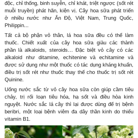
độc, chỉ thống, binh suyễn, chỉ khát, triệt ngược (sốt rét
muỗi truyền) phát hãn, kiện vị. Cây hoa sữa phát triển
ở nhiều nước như Ấn Độ, Việt Nam, Trung Quốc,
Philippin...
Tất cả bộ phận vỏ thân, lá hoa sữa đều có thể làm
thuốc. Chiết xuất của cây hoa sữa giàu các thành
phần là alkaloids, steroids… Đặc biệt vỏ cây có các
alkaloid như ditamine, echitenine và echitamine và
được sử dụng như một thuốc có tác dụng kháng khuẩn,
điều trị sốt rét như thuốc thay thế cho thuốc trị sốt rét
Quinine.
Uống nước sắc từ vỏ cây hoa sữa còn giúp cầm tiêu
chảy, trị rối loạn tiêu hóa, hạ sốt và điều hòa kinh
nguyệt. Nước sắc lá cây thì lại được dùng để trị bệnh
beribri, một loại bệnh viêm đa dây thần kinh do thiếu
vitamin B1.