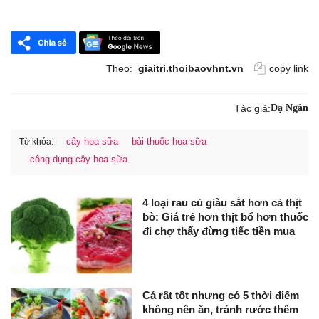
Theo:
giaitri.thoibaovhnt.vn
copy link
Tác giả:
Dạ Ngân
cây hoa sữa
bài thuốc hoa sữa
Từ khóa:
công dụng cây hoa sữa
4 loại rau củ giàu sắt hơn cả thịt
bò: Giá trẻ hơn thịt bổ hơn thuốc
đi chợ thấy đừng tiếc tiền mua
Cá rất tốt nhưng có 5 thời điểm
không nên ăn, tránh rước thêm