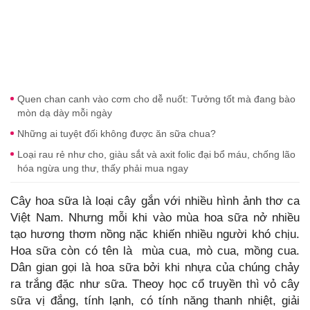
Quen chan canh vào cơm cho dễ nuốt: Tưởng tốt mà đang bào
mòn dạ dày mỗi ngày
Những ai tuyệt đối không được ăn sữa chua?
Loại rau rẻ như cho, giàu sắt và axit folic đại bổ máu, chống lão
hóa ngừa ung thư, thấy phải mua ngay
Cây hoa sữa là loại cây gắn với nhiều hình ảnh thơ ca
Việt Nam. Nhưng mỗi khi vào mùa hoa sữa nở nhiều
tạo hương thơm nồng nặc khiến nhiều người khó chịu.
Hoa sữa còn có tên là mùa cua, mò cua, mồng cua.
Dân gian gọi là hoa sữa bởi khi nhựa của chúng chảy
ra trắng đặc như sữa. Theoy học cổ truyền thì vỏ cây
sữa vị đắng, tính lạnh, có tính năng thanh nhiệt, giải