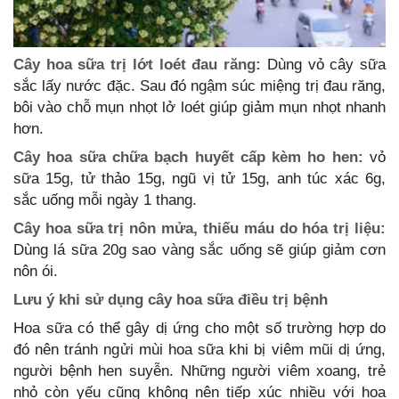
Cây hoa sữa trị lớt loét đau răng:
Dùng vỏ cây sữa
sắc lấy nước đặc. Sau đó ngậm súc miệng trị đau răng,
bôi vào chỗ mụn nhọt lở loét giúp giảm mụn nhọt nhanh
hơn.
Cây hoa sữa chữa bạch huyết cấp kèm ho hen:
vỏ
sữa 15g, tử thảo 15g, ngũ vị tử 15g, anh túc xác 6g,
sắc uống mỗi ngày 1 thang.
Cây hoa sữa trị nôn mửa, thiếu máu do hóa trị liệu:
Dùng lá sữa 20g sao vàng sắc uống sẽ giúp giảm cơn
nôn ói.
Lưu ý khi sử dụng cây hoa sữa điều trị bệnh
Hoa sữa có thể gây dị ứng cho một số trường hợp do
đó nên tránh ngửi mùi hoa sữa khi bị viêm mũi dị ứng,
người bệnh hen suyễn. Những người viêm xoang, trẻ
nhỏ còn yếu cũng không nên tiếp xúc nhiều với hoa