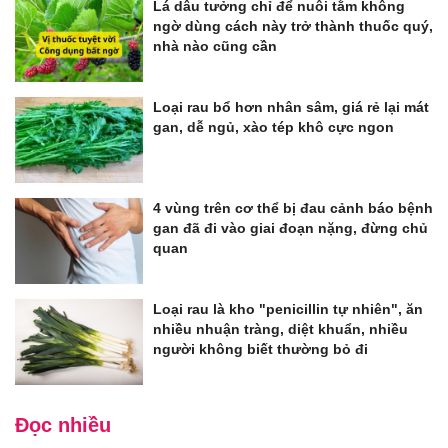
Lá dâu tưởng chỉ để nuôi tằm không
ngờ dùng cách này trở thành thuốc quý,
nhà nào cũng cần
Loại rau bổ hơn nhân sâm, giá rẻ lại mát
gan, dễ ngủ, xào tép khô cực ngon
4 vùng trên cơ thể bị đau cảnh báo bệnh
gan đã đi vào giai đoạn nặng, đừng chủ
quan
Loại rau là kho "penicillin tự nhiên", ăn
nhiều nhuận tràng, diệt khuẩn, nhiều
người không biết thường bỏ đi
Đọc nhiều