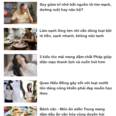
Suy giảm trí nhớ bắt nguồn từ tim mạch,
đường ruột hay não bộ?
Làm sạch lòng lợn chỉ cần dùng loại bột
rẻ tiền, sạch nhanh, không mùi tanh
3 kiểu tóc mái mang đậm chất Pháp giúp
diện mạo thanh lịch và cuốn hút hơn
Quan Hiểu Đồng gây sốt với loạt outfit
tôn dáng cũng khiến phái đẹp muốn học
theo
Bánh căn - Món ăn miền Trung mang
đậm dấu ấn văn hóa vùng duyên hải