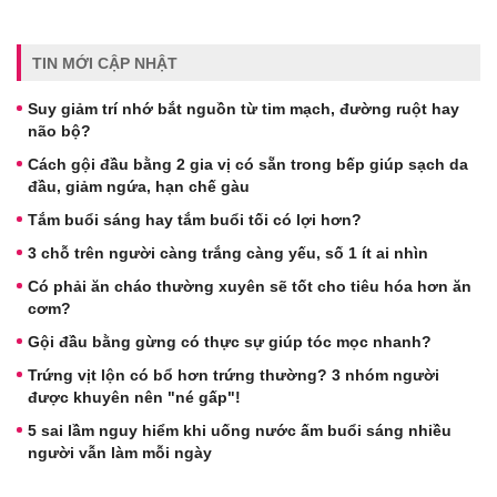
TIN MỚI CẬP NHẬT
Suy giảm trí nhớ bắt nguồn từ tim mạch, đường ruột hay
não bộ?
Cách gội đầu bằng 2 gia vị có sẵn trong bếp giúp sạch da
đầu, giảm ngứa, hạn chế gàu
Tắm buổi sáng hay tắm buổi tối có lợi hơn?
3 chỗ trên người càng trắng càng yếu, số 1 ít ai nhìn
Có phải ăn cháo thường xuyên sẽ tốt cho tiêu hóa hơn ăn
cơm?
Gội đầu bằng gừng có thực sự giúp tóc mọc nhanh?
Trứng vịt lộn có bổ hơn trứng thường? 3 nhóm người
được khuyên nên "né gấp"!
5 sai lầm nguy hiểm khi uống nước ấm buổi sáng nhiều
người vẫn làm mỗi ngày