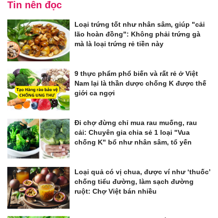
Tin nên đọc
Loại trứng tốt như nhân sâm, giúp "cải
lão hoàn đồng": Không phải trứng gà
mà là loại trứng rẻ tiền này
9 thực phẩm phổ biến và rất rẻ ở Việt
Nam lại là thần dược chống K được thế
giới ca ngợi
Đi chợ đừng chỉ mua rau muống, rau
cải: Chuyên gia chia sẻ 1 loại "Vua
chống K" bổ như nhân sâm, tổ yến
Loại quả có vị chua, được ví như ‘thuốc’
chống tiểu đường, làm sạch đường
ruột: Chợ Việt bán nhiều