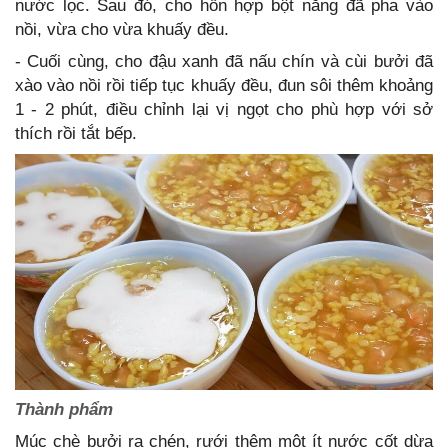
nước lọc. Sau đó, cho hỗn hợp bột năng đã pha vào
nồi, vừa cho vừa khuấy đều.
- Cuối cùng, cho đậu xanh đã nấu chín và cùi bưởi đã
xào vào nồi rồi tiếp tục khuấy đều, đun sôi thêm khoảng
1 - 2 phút, điều chỉnh lại vị ngọt cho phù hợp với sở
thích rồi tắt bếp.
Thành phẩm
Múc chè bưởi ra chén, rưới thêm một ít nước cốt dừa