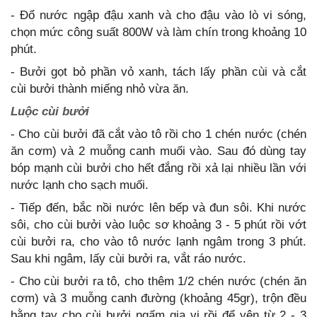
- Đổ nước ngập đậu xanh và cho đậu vào lò vi sóng,
chọn mức công suất 800W và làm chín trong khoảng 10
phút.
- Bưởi gọt bỏ phần vỏ xanh, tách lấy phần cùi và cắt
cùi bưởi thành miếng nhỏ vừa ăn.
Luộc cùi bưởi
- Cho cùi bưởi đã cắt vào tô rồi cho 1 chén nước (chén
ăn cơm) và 2 muỗng canh muối vào. Sau đó dùng tay
bóp mạnh cùi bưởi cho hết đắng rồi xả lại nhiều lần với
nước lạnh cho sạch muối.
- Tiếp đến, bắc nồi nước lên bếp và đun sôi. Khi nước
sôi, cho cùi bưởi vào luộc sơ khoảng 3 - 5 phút rồi vớt
cùi bưởi ra, cho vào tô nước lạnh ngâm trong 3 phút.
Sau khi ngâm, lấy cùi bưởi ra, vắt ráo nước.
- Cho cùi bưởi ra tô, cho thêm 1/2 chén nước (chén ăn
cơm) và 3 muỗng canh đường (khoảng 45gr), trộn đều
bằng tay cho cùi bưởi ngấm gia vị rồi để yên từ 2 - 3