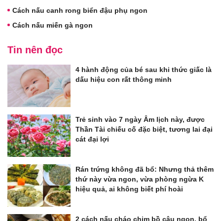
Cách nấu canh rong biển đậu phụ ngon
Cách nấu miến gà ngon
Tin nên đọc
4 hành động của bé sau khi thức giấc là
dấu hiệu con rất thông minh
Trẻ sinh vào 7 ngày Âm lịch này, được
Thần Tài chiếu cố đặc biệt, tương lai đại
cát đại lợi
Rán trứng không đã bổ: Nhưng thả thêm
thứ này vừa ngon, vừa phòng ngừa K
hiệu quả, ai không biết phí hoài
2 cách nấu cháo chim bồ câu ngon, bổ