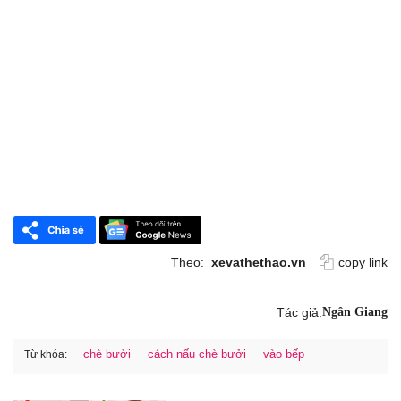
Theo:
xevathethao.vn
copy link
Tác giả:
Ngân Giang
chè bưởi
cách nấu chè bưởi
vào bếp
Từ khóa: