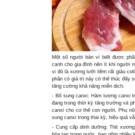
Một số người bán vì biết được phầ
canh cho gia đình nên ít khi người
vị đó là xương lưỡi liềm rất giàu co
phận có giá trị này có thể thúc đẩy
tăng cường khả năng miễn dịch.
- Bổ sung canxi: Hàm lượng canxi tr
đang trong thời kỳ tăng trưởng và ph
canxi cho c‌ơ th‌ể con người. Phụ n
sung canxi trong thai kỳ, hiệu quả vẫ
- Cung cấp dinh dưỡng: Thịt xương l
hòa tan trong nước, bao gồm nhiều l