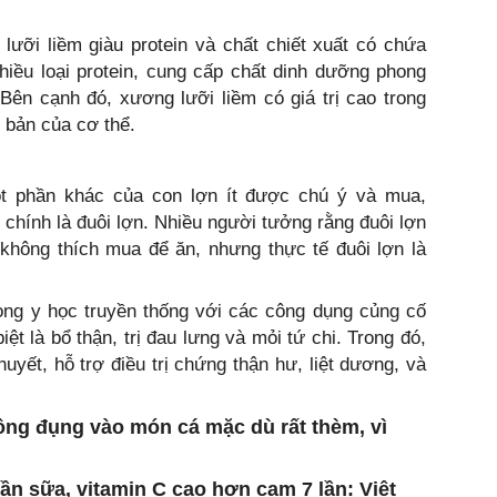
 lưỡi liềm giàu protein và chất chiết xuất có chứa
hiều loại protein, cung cấp chất dinh dưỡng phong
Bên cạnh đó, xương lưỡi liềm có giá trị cao trong
 bản của cơ thể.
t phần khác của con lợn ít được chú ý và mua,
ó chính là đuôi lợn. Nhiều người tưởng rằng đuôi lợn
 không thích mua để ăn, nhưng thực tế đuôi lợn là
ong y học truyền thống với các công dụng củng cố
t là bổ thận, trị đau lưng và mỏi tứ chi. Trong đó,
uyết, hỗ trợ điều trị chứng thận hư, liệt dương, và
ông đụng vào món cá mặc dù rất thèm, vì
lần sữa, vitamin C cao hơn cam 7 lần: Việt