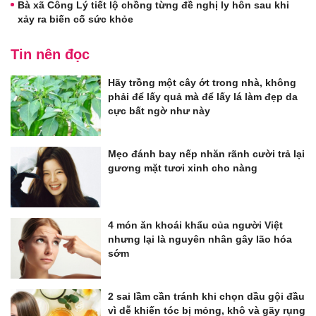
Bà xã Công Lý tiết lộ chồng từng đề nghị ly hôn sau khi
xảy ra biến cố sức khỏe
Tin nên đọc
Hãy trồng một cây ớt trong nhà, không
phải để lấy quả mà để lấy lá làm đẹp da
cực bất ngờ như này
Mẹo đánh bay nếp nhăn rãnh cười trả lại
gương mặt tươi xinh cho nàng
4 món ăn khoái khẩu của người Việt
nhưng lại là nguyên nhân gây lão hóa
sớm
2 sai lầm cần tránh khi chọn dầu gội đầu
vì dễ khiến tóc bị mỏng, khô và gãy rụng