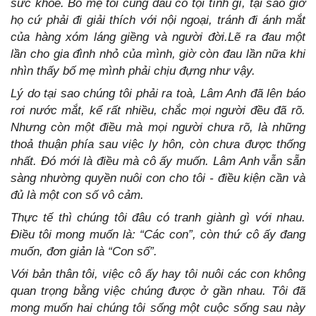
sức khỏe. Bố mẹ tôi cũng đâu có tội tình gì, tại sao giờ
họ cứ phải đi giải thích với nội ngoại, tránh đi ánh mắt
của hàng xóm láng giềng và người đời.Lẽ ra đau một
lần cho gia đình nhỏ của mình, giờ còn đau lần nữa khi
nhìn thấy bố mẹ mình phải chịu đựng như vậy.
Lý do tại sao chúng tôi phải ra toà, Lâm Anh đã lên báo
rơi nước mắt, kể rất nhiều, chắc mọi người đều đã rõ.
Nhưng còn một điều mà mọi người chưa rõ, là những
thoả thuận phía sau việc ly hôn, còn chưa được thống
nhất. Đó mới là điều mà cô ấy muốn. Lâm Anh vẫn sẵn
sàng nhường quyền nuôi con cho tôi - điều kiện cần và
đủ là một con số vô cảm.
Thực tế thì chúng tôi đâu có tranh giành gì với nhau.
Điều tôi mong muốn là: “Các con”, còn thứ cô ấy đang
muốn, đơn giản là “Con số”.
Với bản thân tôi, việc cô ấy hay tôi nuôi các con không
quan trọng bằng việc chúng được ở gần nhau. Tôi đã
mong muốn hai chúng tôi sống một cuộc sống sau này