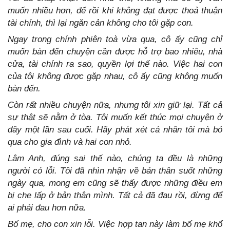
muốn nhiều hơn, để rồi khi không đạt được thoả thuận
tài chính, thì lại ngăn cản không cho tôi gặp con.
Ngay trong chính phiên toà vừa qua, cô ấy cũng chỉ
muốn bàn đến chuyện cần được hỗ trợ bao nhiêu, nhà
cửa, tài chính ra sao, quyền lợi thế nào. Việc hai con
của tôi không được gặp nhau, cô ấy cũng không muốn
bàn đến.
Còn rất nhiều chuyện nữa, nhưng tôi xin giữ lại. Tất cả
sự thật sẽ nằm ở tòa. Tôi muốn kết thúc mọi chuyện ở
đây một lần sau cuối. Hãy phát xét cá nhân tôi mà bỏ
qua cho gia đình và hai con nhỏ.
Lâm Anh, đúng sai thế nào, chúng ta đều là những
người có lỗi. Tôi đã nhìn nhận về bản thân suốt những
ngày qua, mong em cũng sẽ thấy được những điều em
bị che lấp ở bản thân mình. Tất cả đã đau rồi, đừng để
ai phải đau hơn nữa.
Bố mẹ, cho con xin lỗi. Việc hợp tan này làm bố mẹ khổ