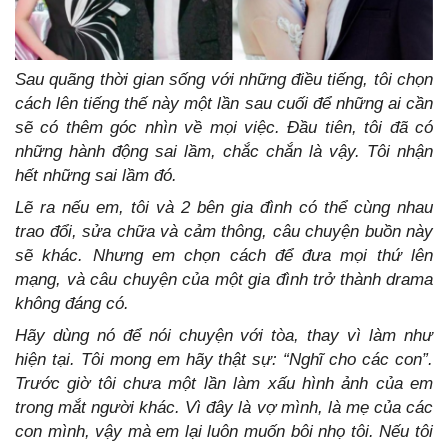
Sau quãng thời gian sống với những điều tiếng, tôi chọn
cách lên tiếng thế này một lần sau cuối để những ai cần
sẽ có thêm góc nhìn về mọi việc. Đầu tiên, tôi đã có
những hành động sai lầm, chắc chắn là vậy. Tôi nhận
hết những sai lầm đó.
Lẽ ra nếu em, tôi và 2 bên gia đình có thể cùng nhau
trao đổi, sửa chữa và cảm thông, câu chuyện buồn này
sẽ khác. Nhưng em chọn cách để đưa mọi thứ lên
mạng, và câu chuyện của một gia đình trở thành drama
không đáng có.
Hãy dùng nó để nói chuyện với tòa, thay vì làm như
hiện tại. Tôi mong em hãy thật sự: “Nghĩ cho các con”.
Trước giờ tôi chưa một lần làm xấu hình ảnh của em
trong mắt người khác. Vì đây là vợ mình, là mẹ của các
con mình, vậy mà em lại luôn muốn bôi nhọ tôi. Nếu tôi