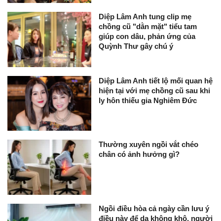
Diệp Lâm Anh tung clip mẹ
chồng cũ "dằn mặt" tiểu tam
giúp con dâu, phản ứng của
Quỳnh Thư gây chú ý
Diệp Lâm Anh tiết lộ mối quan hệ
hiện tại với mẹ chồng cũ sau khi
ly hôn thiếu gia Nghiêm Đức
Thường xuyên ngồi vắt chéo
chân có ảnh hưởng gì?
Ngồi điều hòa cả ngày cần lưu ý
điều này để da không khô, người