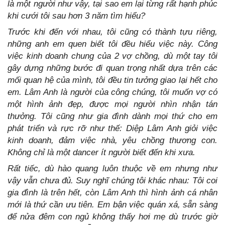
là một người như vậy, tại sao em lại từng rất hạnh phúc
khi cưới tôi sau hơn 3 năm tìm hiểu?
Trước khi đến với nhau, tôi cũng có thành tựu riêng,
những anh em quen biết tôi đều hiểu việc này. Công
việc kinh doanh chung của 2 vợ chồng, dù một tay tôi
gây dựng những bước đi quan trọng nhất dựa trên các
mối quan hệ của mình, tôi đều tin tưởng giao lại hết cho
em. Lâm Anh là người của công chúng, tôi muốn vợ có
một hình ảnh đẹp, được mọi người nhìn nhận tán
thưởng. Tôi cũng như gia đình dành mọi thứ cho em
phát triển và rực rỡ như thế: Diệp Lâm Anh giỏi việc
kinh doanh, đảm việc nhà, yêu chồng thương con.
Không chỉ là một dancer ít người biết đến khi xưa.
Rất tiếc, dù hào quang luôn thuộc về em nhưng như
vậy vẫn chưa đủ. Suy nghĩ chúng tôi khác nhau: Tôi coi
gia đình là trên hết, còn Lâm Anh thì hình ảnh cá nhân
mới là thứ cần ưu tiên. Em bận việc quán xá, sẵn sàng
để nửa đêm con ngủ không thấy hơi mẹ dù trước giờ