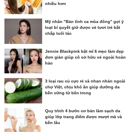
nhiều hơn
Mỹ nhân "Bản tình ca mùa đông" gợi ý
loạt bí quyết giữ được vẻ tươi trẻ bất
chấp tuổi tác
Jennie Blackpink bật mí 6 mẹo làm đẹp
đơn giản giúp cô sở hữu vẻ ngoài hoàn
hảo
3 loại rau củ cực rẻ và nhan nhản ngoài
chợ Việt, chịu khó ăn giúp dưỡng da
bền vững từ bên trong
Quy trình 4 bước cơ bản làm sạch da
giúp lớp trang điểm được mượt mà và
bền lâu