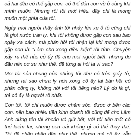
cả hai đều có thể gặp con, có thể đón con về ở cùng khi
mình muốn. Nhưng rồi tôi mới hiểu, đấy chỉ là mong
muốn một phía của tôi.
Ngày mọi người thấy ảnh tôi nhảy lên xe ô tô cũng chỉ
là giọt nước tràn ly, khi tôi không được gặp con sau bao
ngày xa cách, mà phản hồi tôi nhận lại khi mong được
gặp con là: “Làm cho xong điều kiện” rồi tính. Chuyện
xảy ra thế nào cô ấy đã cho mọi người biết, nhưng do
đâu nên cơ sự như thế, đã từng ai hỏi là vì sao?
Mọi tài sản chung của chúng tôi đều có trên giấy tờ,
nhưng tại sao chưa ly hôn xong cô ấy lại bán hết cổ
phần công ty, không nói với tôi tiếng nào? Lý do là gì,
thì cô ấy là người rõ nhất.
Còn tôi, tôi chỉ muốn được chăm sóc, được ở bên các
con, nên bao nhiêu tiền kinh doanh tôi cũng để cho Lâm
Anh đứng tên tài khoản và giữ hết, với tôi tiền mất có
thể kiếm lại, nhưng con cái không gì có thể thay thế.
Tôi đã chấp nhận đến như thế, nhưng mà cô ấy vẫn