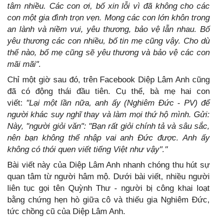
tâm nhiều. Các con ơi, bố xin lỗi vì đã không cho các
con một gia đình trọn vẹn. Mong các con lớn khôn trong
an lành và niềm vui, yêu thương, bảo vệ lẫn nhau. Bố
yêu thương các con nhiều, bố tin mẹ cũng vậy. Cho dù
thế nào, bố mẹ cũng sẽ yêu thương và bảo vệ các con
mãi mãi".
Chỉ một giờ sau đó, trên Facebook Diệp Lâm Anh cũng
đã có động thái đầu tiên. Cụ thể, bà mẹ hai con
viết:
"Lại một lần nữa, anh ấy (Nghiêm Đức - PV) để
người khác suy nghĩ thay và làm mọi thứ hộ mình. Gửi:
Này, "người giỏi văn": "Bạn rất giỏi chính tả và sâu sắc,
nên bạn không thể nhập vai anh Đức được. Anh ấy
không có thói quen viết tiếng Việt như vậy"."
Bài viết này của Diệp Lâm Anh nhanh chóng thu hút sự
quan tâm từ người hâm mộ. Dưới bài viết, nhiều người
liên tục gọi tên Quỳnh Thư - người bị công khai loạt
bằng chứng hẹn hò giữa cô và thiếu gia Nghiêm Đức,
tức chồng cũ của Diệp Lâm Anh.