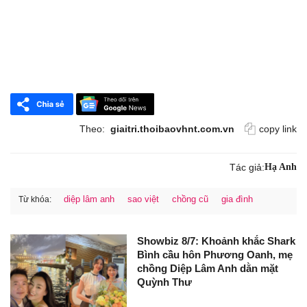
Theo:
giaitri.thoibaovhnt.com.vn
copy link
Tác giả:
Hạ Anh
diệp lâm anh
sao việt
chồng cũ
gia đình
Từ khóa:
Showbiz 8/7: Khoảnh khắc Shark
Bình cầu hôn Phương Oanh, mẹ
chồng Diệp Lâm Anh dằn mặt
Quỳnh Thư