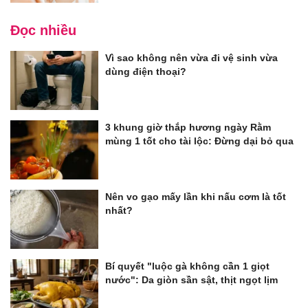
Đọc nhiều
Vì sao không nên vừa đi vệ sinh vừa
dùng điện thoại?
3 khung giờ thắp hương ngày Rằm
mùng 1 tốt cho tài lộc: Đừng dại bỏ qua
Nên vo gạo mấy lần khi nấu cơm là tốt
nhất?
Bí quyết "luộc gà không cần 1 giọt
nước": Da giòn sần sật, thịt ngọt lịm