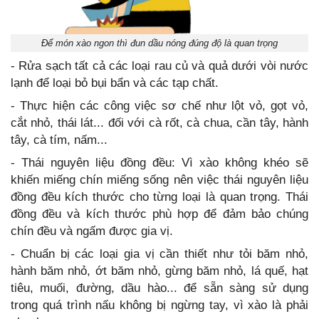
Để món xào ngon thì đun dầu nóng đúng độ là quan trọng
- Rửa sạch tất cả các loại rau củ và quả dưới vòi nước
lạnh để loại bỏ bụi bẩn và các tạp chất.
- Thực hiện các công việc sơ chế như lột vỏ, gọt vỏ,
cắt nhỏ, thái lát... đối với cà rốt, cà chua, cần tây, hành
tây, cà tím, nấm...
- Thái nguyên liệu đồng đều: Vì xào không khéo sẽ
khiến miếng chín miếng sống nên việc thái nguyên liệu
đồng đều kích thước cho từng loại là quan trọng. Thái
đồng đều và kích thước phù hợp để đảm bảo chúng
chín đều và ngấm được gia vị.
- Chuẩn bị các loại gia vị cần thiết như tỏi băm nhỏ,
hành băm nhỏ, ớt băm nhỏ, gừng băm nhỏ, lá quế, hạt
tiêu, muối, đường, dầu hào... để sẵn sàng sử dụng
trong quá trình nấu không bị ngừng tay, vì xào là phải