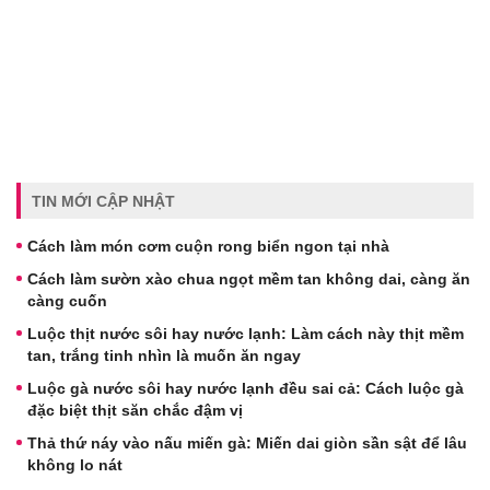
TIN MỚI CẬP NHẬT
Cách làm món cơm cuộn rong biển ngon tại nhà
Cách làm sườn xào chua ngọt mềm tan không dai, càng ăn
càng cuốn
Luộc thịt nước sôi hay nước lạnh: Làm cách này thịt mềm
tan, trắng tinh nhìn là muốn ăn ngay
Luộc gà nước sôi hay nước lạnh đều sai cả: Cách luộc gà
đặc biệt thịt săn chắc đậm vị
Thả thứ náy vào nấu miến gà: Miến dai giòn sần sật để lâu
không lo nát