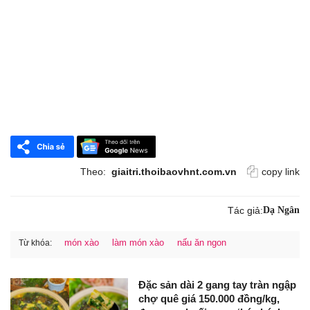
Theo:
giaitri.thoibaovhnt.com.vn
copy link
Tác giả:
Dạ Ngân
món xào
làm món xào
nấu ăn ngon
Từ khóa:
Đặc sản dài 2 gang tay tràn ngập
chợ quê giá 150.000 đồng/kg,