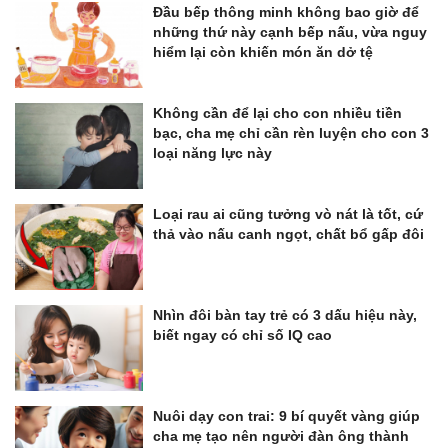
Đầu bếp thông minh không bao giờ để
những thứ này cạnh bếp nấu, vừa nguy
hiểm lại còn khiến món ăn dở tệ
Không cần để lại cho con nhiều tiền
bạc, cha mẹ chỉ cần rèn luyện cho con 3
loại năng lực này
Loại rau ai cũng tưởng vò nát là tốt, cứ
thả vào nấu canh ngọt, chất bổ gấp đôi
Nhìn đôi bàn tay trẻ có 3 dấu hiệu này,
biết ngay có chỉ số IQ cao
Nuôi dạy con trai: 9 bí quyết vàng giúp
cha mẹ tạo nên người đàn ông thành