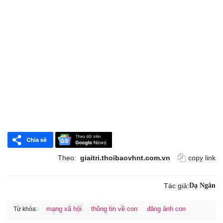
Theo:
giaitri.thoibaovhnt.com.vn
copy link
Tác giả:
Dạ Ngân
mạng xã hội
thông tin về con
đăng ảnh con
Từ khóa: