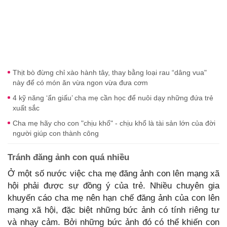
Thịt bò đừng chỉ xào hành tây, thay bằng loại rau “dâng vua"
này để có món ăn vừa ngon vừa đưa cơm
4 kỹ năng ‘ẩn giấu’ cha mẹ cần học để nuôi dạy những đứa trẻ
xuất sắc
Cha mẹ hãy cho con "chịu khổ" - chịu khổ là tài sản lớn của đời
người giúp con thành công
Tránh đăng ảnh con quá nhiều
Ở một số nước việc cha mẹ đăng ảnh con lên mạng xã
hội phải được sự đồng ý của trẻ. Nhiều chuyên gia
khuyến cáo cha mẹ nên hạn chế đăng ảnh của con lên
mạng xã hội, đặc biệt những bức ảnh có tính riêng tư
và nhạy cảm. Bởi những bức ảnh đó có thể khiến con