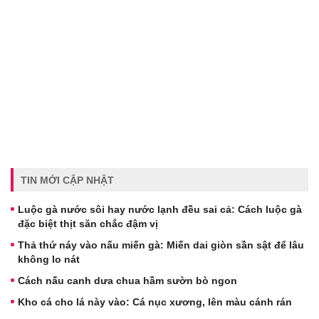
TIN MỚI CẬP NHẬT
Luộc gà nước sôi hay nước lạnh đều sai cả: Cách luộc gà
đặc biệt thịt săn chắc đậm vị
Thả thứ náy vào nấu miến gà: Miến dai giòn sần sật để lâu
không lo nát
Cách nấu canh dưa chua hầm sườn bò ngon
Kho cá cho lá này vào: Cá nục xương, lên màu cánh rán