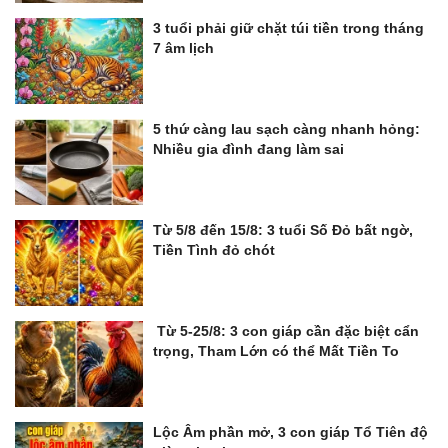
3 tuổi phải giữ chặt túi tiền trong tháng
7 âm lịch
5 thứ càng lau sạch càng nhanh hỏng:
Nhiều gia đình đang làm sai
Từ 5/8 đến 15/8: 3 tuổi Số Đỏ bất ngờ,
Tiền Tình đỏ chót
Từ 5-25/8: 3 con giáp cần đặc biệt cẩn
trọng, Tham Lớn có thể Mất Tiền To
Lộc Âm phần mở, 3 con giáp Tổ Tiên độ