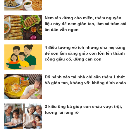
Nem rán đừng cho miến, thêm nguyên
liệu này để nem giòn tan, làm cả trăm cái
ăn dần vẫn ngon
4 điều tưởng vô ích nhưng cha mẹ càng
để con làm càng giúp con lớn lên thành
công giàu có, đừng cản con
Đổ bánh xèo tại nhà chỉ cần thêm 1 thứ:
Vỏ giòn tan, không vỡ, không dính chảo
3 kiểu ông bà giúp con cháu vượt trội,
tương lai rạng rỡ