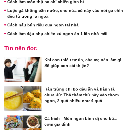
Cách làm món thịt ba chỉ chiên giòn bì
Luộc gà không cần nước, cho nửa củ này vào nồi gà chín
đều từ trong ra ngoài
Cách nấu bún riêu cua ngon tại nhà
Cách làm đậu phụ chiên xù ngon ăn 1 lần nhớ mãi
Tin nên đọc
Khi con thiếu tự tin, cha mẹ nên làm gì
để giúp con cải thiện?
Rán trứng chỉ bỏ dầu ăn và hành là
chưa đủ: Thả thêm thứ này vào thơm
ngon, 2 quả nhiều như 4 quả
Cá trích - Món ngon bình dị cho bữa
cơm gia đình