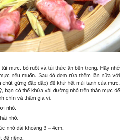
túi mực, bỏ ruột và túi thức ăn bên trong. Hãy nhớ
 mực nếu muốn. Sau đó đem rửa thêm lần nữa với
m chút gừng đập dập) để khử hết mùi tanh của mực.
, bạn có thể khứa vài đường nhỏ trên thân mực để
h chín và thấm gia vị.
ợi nhỏ.
hái nhỏ.
húc nhỏ dài khoảng 3 – 4cm.
t để riêng.