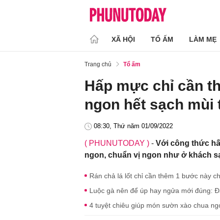
XÃ HỘI
TỔ ẤM
LÀM MẸ
Trang chủ
Tổ ấm
Hấp mực chỉ cần th
ngon hết sạch mùi 
08:30, Thứ năm 01/09/2022
( PHUNUTODAY )
-
Với công thức h
ngon, chuẩn vị ngon như ở khách sạ
Rán chả lá lốt chỉ cần thêm 1 bước này c
Luộc gà nên để úp hay ngửa mới đúng: Đa 
4 tuyệt chiêu giúp món sườn xào chua ng