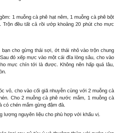
 gồm: 1 muỗng cà phê hạt nêm, 1 muỗng cà phê bột
Trộn đều tất cả rồi ướp khoảng 20 phút cho mực
, bạn cho gừng thái sợi, ớt thái nhỏ vào trộn chung
 Sau đó xếp mực vào một cái đĩa lòng sâu, cho vào
cho mực chín tới là được. Không nên hấp quá lâu,
òn.
bóc vỏ, cho vào cối giã nhuyễn cùng với 2 muỗng cà
chén. Cho 2 muỗng cà phê nước mắm, 1 muỗng cà
 là có chén mắm gừng đậm đà.
ng lượng nguyên liệu cho phù hợp với khẩu vị.