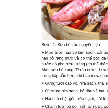
Bước 1: Sơ chế các nguyên liệu
+ Mực tươi mua về làm sạch, cắt bỏ 
nặn bỏ răng mực và có thể bóc da
nước có pha rượu trắng (có thể thê
Mực sơ chế xong để ráo nước. Lưu ý
trông hấp dẫn hơn, khi hấp mực nhan
+ Gừng tươi cạo vỏ, rửa sạch, thái s
+ Ớt sừng rửa sạch, bỏ đầu và hạt, t
+ Hành lá nhặt gốc, rửa sạch, cắt k
+ Chanh tươi bổ đôi, vắt lấy nước cố