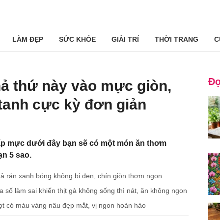
LÀM ĐẸP
SỨC KHỎE
GIẢI TRÍ
THỜI TRANG
C
Đọ
ả thứ này vào mực giòn,
tanh cực kỳ đơn giản
ấp mực dưới đây bạn sẽ có một món ăn thơm
n 5 sao.
hả rán xanh bóng không bị đen, chín giòn thơm ngon
số làm sai khiến thịt gà không sống thì nát, ăn không ngon
ọt có màu vàng nâu đẹp mắt, vị ngon hoàn hảo