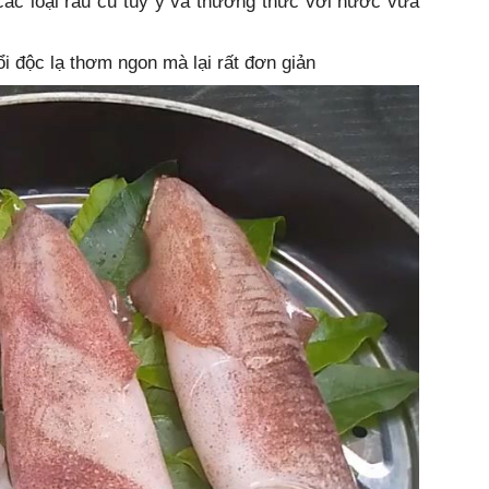
 các loại rau củ tùy ý và thưởng thức với nước vừa
i độc lạ thơm ngon mà lại rất đơn giản