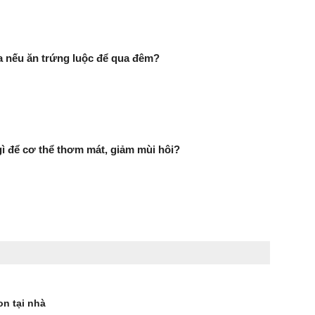
ra nếu ăn trứng luộc để qua đêm?
 để cơ thể thơm mát, giảm mùi hôi?
n tại nhà