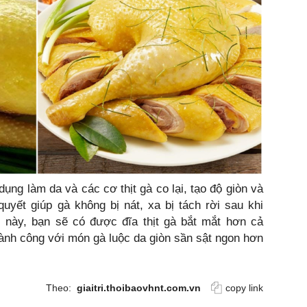
dụng làm da và các cơ thịt gà co lại, tạo độ giòn và
quyết giúp gà không bị nát, xa bị tách rời sau khi
 này, bạn sẽ có được đĩa thịt gà bắt mắt hơn cả
hành công với món gà luộc da giòn sần sật ngon hơn
Theo:
giaitri.thoibaovhnt.com.vn
copy link