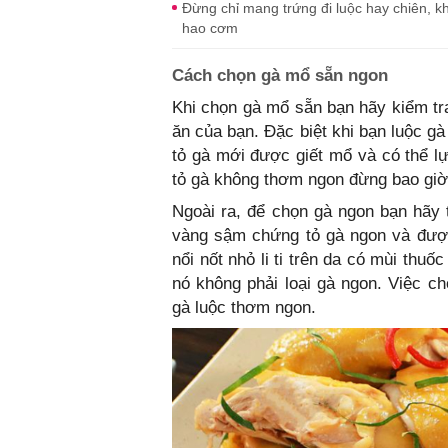
Đừng chỉ mang trứng đi luộc hay chiên, 
hao cơm
Cách chọn gà mổ sẵn ngon
Khi chọn gà mổ sẵn bạn hãy kiểm tr
ăn của bạn. Đặc biệt khi bạn luộc g
tỏ gà mới được giết mổ và có thể l
tỏ gà không thơm ngon đừng bao giờ
Ngoài ra, để chọn gà ngon bạn hãy
vàng sậm chứng tỏ gà ngon và được
nổi nốt nhỏ li ti trên da có mùi thuố
nó không phải loại gà ngon. Việc c
gà luộc thơm ngon.