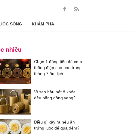
UỘC SỐNG
KHÁM PHÁ
c nhiều
Chọn 1 đồng tiền để xem
thông điệp cho bạn trong
tháng 7 âm lịch
Vì sao hầu hết ổ khóa
đều bằng đồng vàng?
Điều gì xảy ra nếu ăn
trứng luộc để qua đêm?