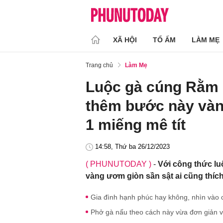
XÃ HỘI
TỔ ẤM
LÀM MẸ
Trang chủ
Làm Mẹ
Luộc gà cúng Rằm 
thêm bước này vàn
1 miếng mê tít
14:58, Thứ ba 26/12/2023
( PHUNUTODAY )
-
Với công thức lu
vàng ươm giòn sần sật ai cũng thíc
Gia đình hạnh phúc hay không, nhìn vào c
Phở gà nấu theo cách này vừa đơn giản