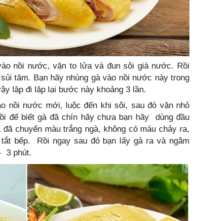
ào nồi nước, vặn to lửa và đun sôi già nước. Rồi
 sủi tăm. Bạn hãy nhúng gà vào nồi nước này trong
ậy lặp đi lặp lại bước này khoảng 3 lần.
o nồi nước mới, luộc đến khi sôi, sau đó vặn nhỏ
 Rồi để biết gà đã chín hãy chưa bạn hãy dùng đầu
gà đã chuyển màu trắng ngà, không có máu chảy ra,
ể tắt bếp. Rồi ngay sau đó bạn lấy gà ra và ngâm
- 3 phút.