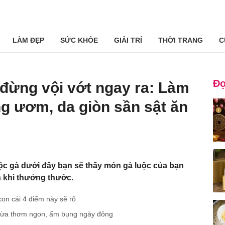
LÀM ĐẸP
SỨC KHỎE
GIẢI TRÍ
THỜI TRANG
C
Đọ
đừng vội vớt ngay ra: Làm
g ươm, da giòn sần sật ăn
ộc gà dưới đây bạn sẽ thấy món gà luộc của bạn
h khi thưởng thước.
on cái 4 điểm này sẽ rõ
 vừa thơm ngon, ấm bụng ngày đông