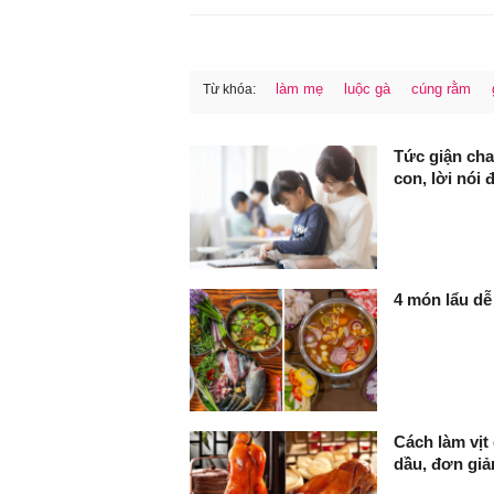
làm mẹ
luộc gà
cúng rằm
Từ khóa:
FaceBook
Tức giận cha
con, lời nói 
4 món lẩu dễ
Cách làm vịt
dầu, đơn gi