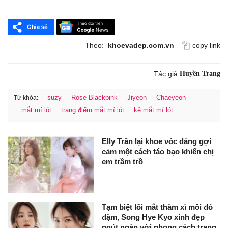
Theo:
khoevadep.com.vn
copy link
Tác giả:
Huyền Trang
suzy
Rose Blackpink
Jiyeon
Chaeyeon
Từ khóa:
mắt mí lót
trang điểm mắt mí lót
kẻ mắt mí lót
Elly Trần lại khoe vóc dáng gợi
cảm một cách táo bạo khiến chị
em trầm trồ
Tạm biệt lối mắt thâm xì môi đỏ
đậm, Song Hye Kyo xinh đẹp
ngút ngàn với phong cách trang