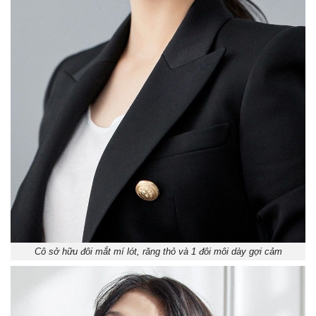
Cô sở hữu đôi mắt mí lót, răng thỏ và 1 đôi môi dày gợi cảm