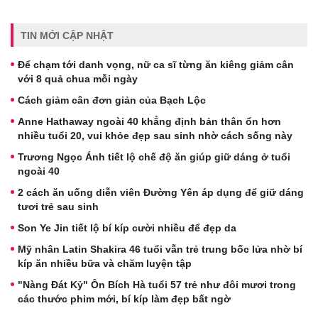
TIN MỚI CẬP NHẬT
Để chạm tới danh vọng, nữ ca sĩ từng ăn kiêng giảm cân
với 8 quả chua mỗi ngày
Cách giảm cân đơn giản của Bạch Lộc
Anne Hathaway ngoài 40 khẳng định bản thân ổn hơn
nhiều tuổi 20, vui khỏe đẹp sau sinh nhờ cách sống này
Trương Ngọc Ánh tiết lộ chế độ ăn giúp giữ dáng ở tuổi
ngoài 40
2 cách ăn uống diễn viên Đường Yên áp dụng để giữ dáng
tươi trẻ sau sinh
Son Ye Jin tiết lộ bí kíp cười nhiều để đẹp da
Mỹ nhân Latin Shakira 46 tuổi vẫn trẻ trung bốc lửa nhờ bí
kíp ăn nhiều bữa và chăm luyện tập
"Nàng Đát Kỷ" Ôn Bích Hà tuổi 57 trẻ như đôi mươi trong
các thước phim mới, bí kíp làm đẹp bất ngờ