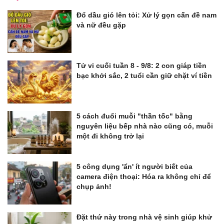
Đổ dầu gió lên tỏi: Xử lý gọn cấn đề nam
và nữ đều gặp
Tử vi cuối tuần 8 - 9/8: 2 con giáp tiền
bạc khởi sắc, 2 tuổi cần giữ chặt ví tiền
5 cách đuổi muỗi "thần tốc" bằng
nguyên liệu bếp nhà nào cũng có, muỗi
một đi không trở lại
5 công dụng 'ẩn' ít người biết của
camera điện thoại: Hóa ra không chỉ để
chụp ảnh!
Đặt thứ này trong nhà vệ sinh giúp khử