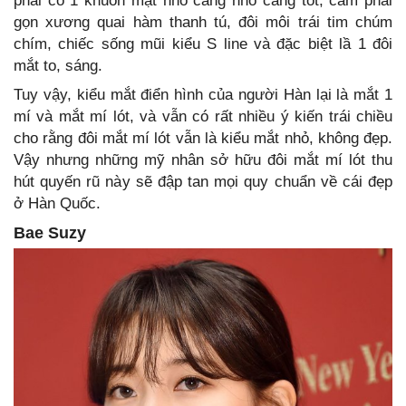
phải có 1 khuôn mặt nhỏ càng nhỏ càng tốt, cằm phải
gọn xương quai hàm thanh tú, đôi môi trái tim chúm
chím, chiếc sống mũi kiểu S line và đặc biệt lầ 1 đôi
mắt to, sáng.
Tuy vậy, kiểu mắt điển hình của người Hàn lại là mắt 1
mí và mắt mí lót, và vẫn có rất nhiều ý kiến trái chiều
cho rằng đôi mắt mí lót vẫn là kiểu mắt nhỏ, không đẹp.
Vậy nhưng những mỹ nhân sở hữu đôi mắt mí lót thu
hút quyến rũ này sẽ đập tan mọi quy chuẩn về cái đẹp
ở Hàn Quốc.
Bae Suzy