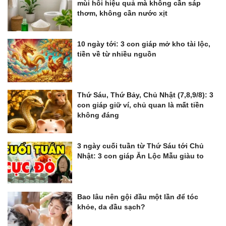
mùi hôi hiệu quả mà không cần sáp
thơm, không cần nước xịt
10 ngày tới: 3 con giáp mở kho tài lộc,
tiền về từ nhiều nguồn
Thứ Sáu, Thứ Bảy, Chủ Nhật (7,8,9/8): 3
con giáp giữ ví, chủ quan là mất tiền
không đáng
3 ngày cuối tuần từ Thứ Sáu tới Chủ
Nhật: 3 con giáp Ăn Lộc Mẫu giàu to
Bao lâu nên gội đầu một lần để tóc
khỏe, da đầu sạch?