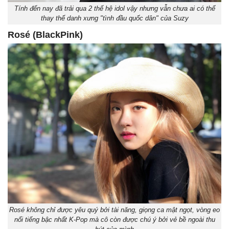
Tính đến nay đã trải qua 2 thế hệ idol vậy nhưng vẫn chưa ai có thể
thay thế danh xưng "tình đầu quốc dân" của Suzy
Rosé (BlackPink)
Rosé không chỉ được yêu quý bởi tài năng, giọng ca mật ngọt, vòng eo
nổi tiếng bậc nhất K-Pop mà cô còn được chú ý bởi vẻ bề ngoài thu