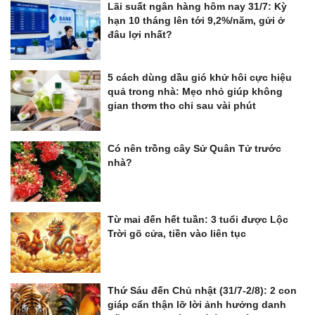
Lãi suất ngân hàng hôm nay 31/7: Kỳ
hạn 10 tháng lên tới 9,2%/năm, gửi ở
đâu lợi nhất?
5 cách dùng dầu gió khử hôi cực hiệu
quả trong nhà: Mẹo nhỏ giúp không
gian thơm tho chỉ sau vài phút
Có nên trồng cây Sử Quân Tử trước
nhà?
Từ mai đến hết tuần: 3 tuổi được Lộc
Trời gõ cửa, tiền vào liên tục
Thứ Sáu đến Chủ nhật (31/7-2/8): 2 con
giáp cẩn thận lỡ lời ảnh hưởng danh