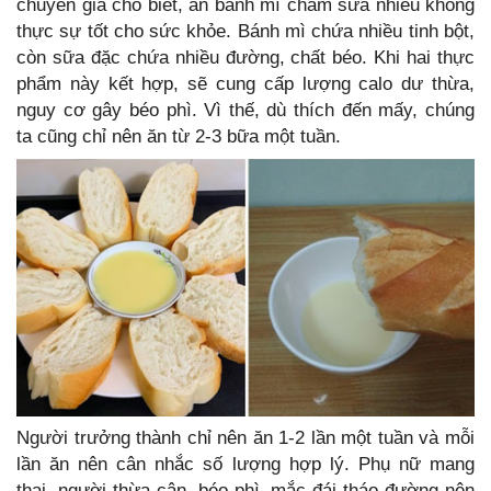
chuyên gia cho biết, ăn bánh mì chấm sữa nhiều không
thực sự tốt cho sức khỏe. Bánh mì chứa nhiều tinh bột,
còn sữa đặc chứa nhiều đường, chất béo. Khi hai thực
phẩm này kết hợp, sẽ cung cấp lượng calo dư thừa,
nguy cơ gây béo phì. Vì thế, dù thích đến mấy, chúng
ta cũng chỉ nên ăn từ 2-3 bữa một tuần.
Người trưởng thành chỉ nên ăn 1-2 lần một tuần và mỗi
lần ăn nên cân nhắc số lượng hợp lý. Phụ nữ mang
thai, người thừa cân, béo phì, mắc đái tháo đường nên