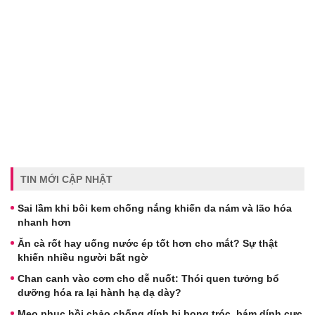
TIN MỚI CẬP NHẬT
Sai lầm khi bôi kem chống nắng khiến da nám và lão hóa
nhanh hơn
Ăn cà rốt hay uống nước ép tốt hơn cho mắt? Sự thật
khiến nhiều người bất ngờ
Chan canh vào cơm cho dễ nuốt: Thói quen tưởng bổ
dưỡng hóa ra lại hành hạ dạ dày?
Mẹo phục hồi chảo chống dính bị bong tróc, bám dính cực