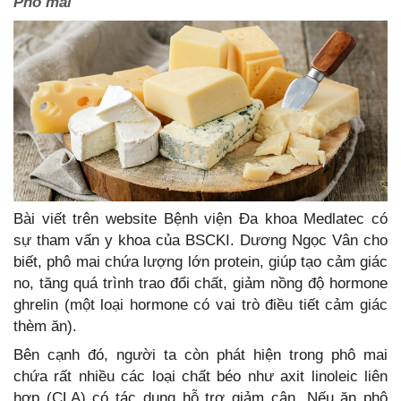
Phô mai
Bài viết trên website Bệnh viện Đa khoa Medlatec có
sự tham vấn y khoa của BSCKI. Dương Ngọc Vân cho
biết, phô mai chứa lượng lớn protein, giúp tạo cảm giác
no, tăng quá trình trao đổi chất, giảm nồng độ hormone
ghrelin (một loại hormone có vai trò điều tiết cảm giác
thèm ăn).
Bên cạnh đó, người ta còn phát hiện trong phô mai
chứa rất nhiều các loại chất béo như axit linoleic liên
hợp (CLA) có tác dụng hỗ trợ giảm cân. Nếu ăn phô