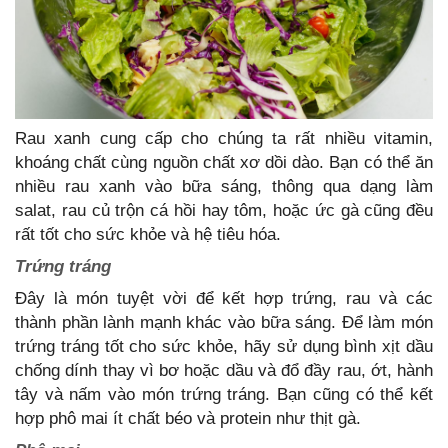
Rau xanh cung cấp cho chúng ta rất nhiều vitamin,
khoáng chất cùng nguồn chất xơ dồi dào. Bạn có thể ăn
nhiều rau xanh vào bữa sáng, thông qua dạng làm
salat, rau củ trộn cá hồi hay tôm, hoặc ức gà cũng đều
rất tốt cho sức khỏe và hệ tiêu hóa.
Trứng tráng
Đây là món tuyệt vời để kết hợp trứng, rau và các
thành phần lành mạnh khác vào bữa sáng. Để làm món
trứng tráng tốt cho sức khỏe, hãy sử dụng bình xịt dầu
chống dính thay vì bơ hoặc dầu và đổ đầy rau, ớt, hành
tây và nấm vào món trứng tráng. Bạn cũng có thể kết
hợp phô mai ít chất béo và protein như thịt gà.