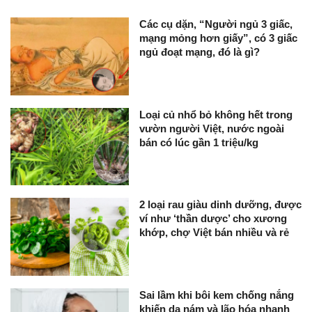
Các cụ dặn, “Người ngủ 3 giấc,
mạng mỏng hơn giấy”, có 3 giấc
ngủ đoạt mạng, đó là gì?
Loại củ nhổ bỏ không hết trong
vườn người Việt, nước ngoài
bán có lúc gần 1 triệu/kg
2 loại rau giàu dinh dưỡng, được
ví như ‘thần dược’ cho xương
khớp, chợ Việt bán nhiều và rẻ
Sai lầm khi bôi kem chống nắng
khiến da nám và lão hóa nhanh