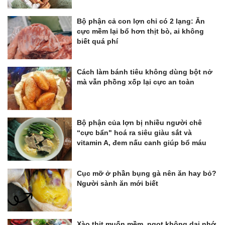
Bộ phận cả con lợn chỉ có 2 lạng: Ăn
cực mềm lại bổ hơn thịt bò, ai không
biết quá phí
Cách làm bánh tiêu không dùng bột nở
mà vẫn phồng xốp lại cực an toàn
Bộ phận của lợn bị nhiều người chê
“cực bẩn" hoá ra siêu giàu sắt và
vitamin A, đem nấu canh giúp bổ máu
Cục mỡ ở phần bụng gà nên ăn hay bỏ?
Người sành ăn mới biết
Xào thịt muốn mềm, ngọt không dai nhớ