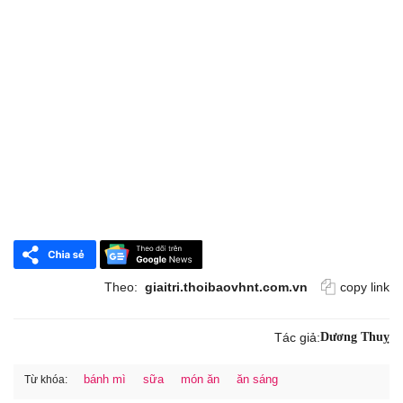
Theo:
giaitri.thoibaovhnt.com.vn
copy link
Tác giả:
Dương Thuỵ
bánh mì
sữa
món ăn
ăn sáng
Từ khóa: