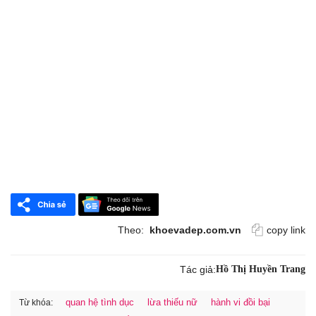
Theo:
khoevadep.com.vn
copy link
Tác giả:
Hồ Thị Huyền Trang
quan hệ tình dục
lừa thiếu nữ
hành vi đồi bại
Từ khóa: