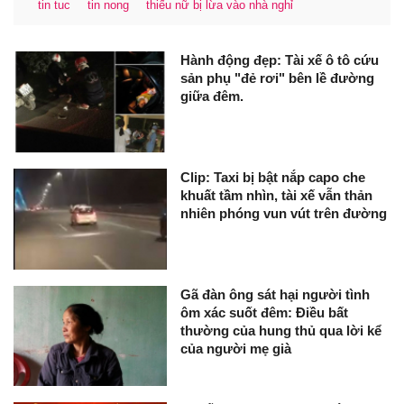
tin tuc
tin nong
thiếu nữ bị lừa vào nhà nghỉ
Hành động đẹp: Tài xế ô tô cứu
sản phụ "đẻ rơi" bên lề đường
giữa đêm.
Clip: Taxi bị bật nắp capo che
khuất tầm nhìn, tài xế vẫn thản
nhiên phóng vun vút trên đường
Gã đàn ông sát hại người tình
ôm xác suốt đêm: Điều bất
thường của hung thủ qua lời kể
của người mẹ già