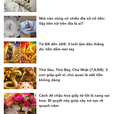
Nhà nào cũng có chiếc đĩa sứ cô tiên:
Vậy tiên nữ trên đĩa là ai?
Từ 8/8 đến 16/8: 3 tuổi làm đâu thắng
đó, tiền đếm mỏi tay
Thứ Sáu, Thứ Bảy, Chủ Nhật (7,8,9/8): 3
con giáp giữ ví, chủ quan là mất tiền
không đáng
Cách để chậu hoa giấy từ tốt lá sang sai
hoa: Bí quyết này giúp cây nở rực rỡ
quanh năm