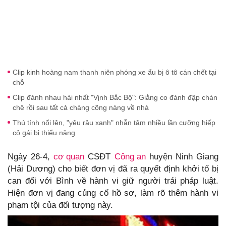
Clip kinh hoàng nam thanh niên phóng xe ẩu bị ô tô cán chết tại
chỗ
Clip đánh nhau hài nhất "Vịnh Bắc Bộ": Giằng co đánh đập chán
chê rồi sau tất cả chàng cõng nàng về nhà
Thú tính nổi lên, "yêu râu xanh" nhẫn tâm nhiều lần cưỡng hiếp
cô gái bị thiểu năng
Ngày 26-4,
cơ quan
CSĐT
Công an
huyện Ninh Giang
(Hải Dương) cho biết đơn vị đã ra quyết định khởi tố bị
can đối với Bình về hành vi giữ người trái pháp luật.
Hiện đơn vị đang củng cố hồ sơ, làm rõ thêm hành vi
phạm tội của đối tượng này.