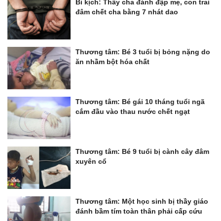
Bi kịch: Thấy cha đánh đập mẹ, con trai
đâm chết cha bằng 7 nhát dao
Thương tâm: Bé 3 tuổi bị bỏng nặng do
ăn nhầm bột hóa chất
Thương tâm: Bé gái 10 tháng tuổi ngã
cắm đầu vào thau nước chết ngạt
Thương tâm: Bé 9 tuổi bị cành cây đâm
xuyên cổ
Thương tâm: Một học sinh bị thầy giáo
đánh bầm tím toàn thân phải cấp cứu