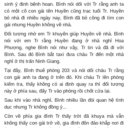
sinh ý định bệnh hoạn. Bình nói dối với Tr rằng anh ta
có một cô con gái tên Huyền cũng trạc tuổi Tr. Huyền
bỏ nhà đi nhiều ngày nay, Bình đã bỏ công đi tìm con
gái nhưng Huyền không về nhà.
Đối tượng nhờ em Tr khuyên giúp Huyền về nhà. Bình
nói với em Tr rằng Huyền đang ở nhà nghỉ Hoa
Phượng, nghe Bình nói như vậy, Tr tin và đã đi với
Bình. Sau đó Bình bắt taxi đưa cháu Tr đến một nhà
nghỉ ở thị trấn Ninh Giang.
Tại đây, Bình thuê phòng 203 và nói dối cháu Tr rằng
con gái anh ta đang ở trên đó. Khi cháu Tr lên phòng
kiểm tra, thấy không có ai định quay ra thì đối tượng
này ở phía sau, đẩy Tr vào phòng rồi chốt cửa lại.
Sau khi vào nhà nghỉ, Bình nhiều lần đòi quan hệ tình
dục nhưng Tr không đồng ý...
Còn về phía gia đình Tr thấy trời đã khuya mà vẫn
không thấy con gái trở về, gia đình đôn đáo khắp nơi đi