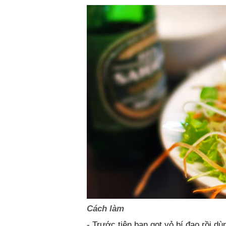
Cách làm
- Trước tiên bạn gọt vỏ bí đao rồi d