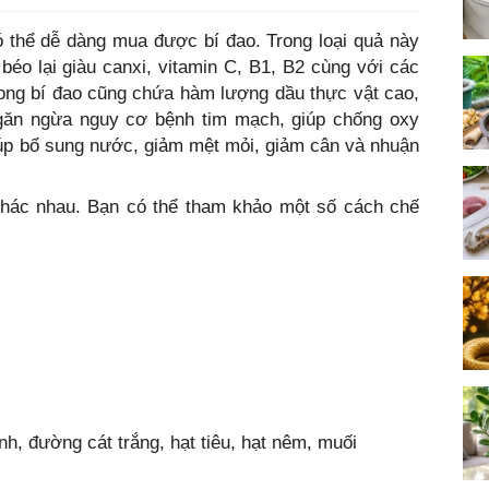
ó thể dễ dàng mua được bí đao. Trong loại quả này
éo lại giàu canxi, vitamin C, B1, B2 cùng với các
ong bí đao cũng chứa hàm lượng dầu thực vật cao,
ngăn ngừa nguy cơ bệnh tim mạch, giúp chống oxy
giúp bổ sung nước, giảm mệt mỏi, giảm cân và nhuận
 khác nhau. Bạn có thể tham khảo một số cách chế
h, đường cát trắng, hạt tiêu, hạt nêm, muối