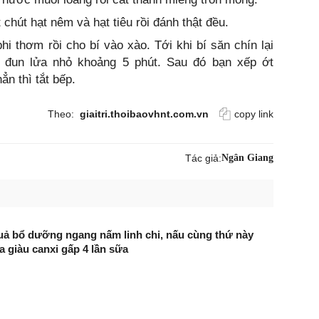
 chút hạt nêm và hạt tiêu rồi đánh thật đều.
i thơm rồi cho bí vào xào. Tới khi bí săn chín lại
à đun lửa nhỏ khoảng 5 phút. Sau đó bạn xếp ớt
ẳn thì tắt bếp.
Theo:
giaitri.thoibaovhnt.com.vn
copy link
Tác giả:
Ngân Giang
quả bổ dưỡng ngang nấm linh chi, nấu cùng thứ này
 giàu canxi gấp 4 lần sữa