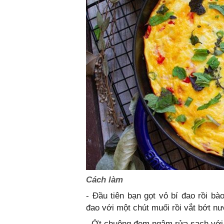
Cách làm
- Đầu tiên bạn gọt vỏ bí đao rồi bà
đao với một chút muối rồi vắt bớt nư
- Ớt chuông đem ngâm rửa sạch với 