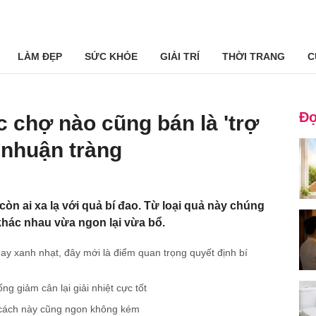
LÀM ĐẸP
SỨC KHỎE
GIẢI TRÍ
THỜI TRANG
C
Đọ
 chợ nào cũng bán là 'trợ
 nhuận tràng
òn ai xa lạ với quả bí đao. Từ loại quả này chúng
khác nhau vừa ngon lại vừa bổ.
y xanh nhạt, đây mới là điểm quan trọng quyết định bí
g giảm cân lại giải nhiệt cực tốt
 cách này cũng ngon không kém