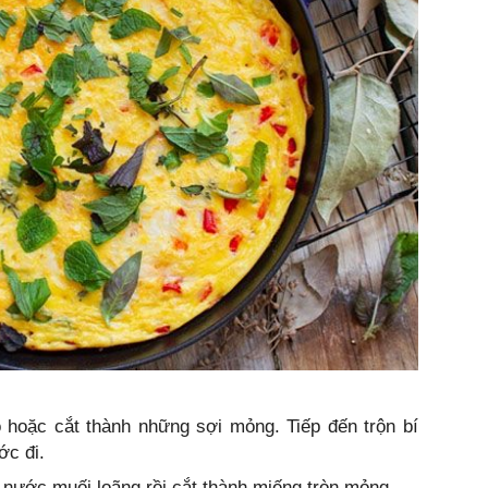
o hoặc cắt thành những sợi mỏng. Tiếp đến trộn bí
ớc đi.
nước muối loãng rồi cắt thành miếng tròn mỏng.