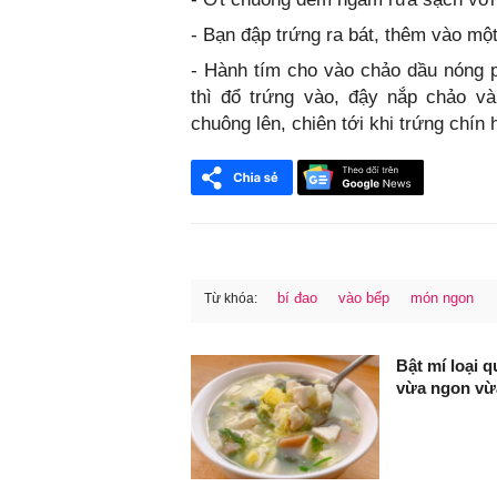
- Bạn đập trứng ra bát, thêm vào một
- Hành tím cho vào chảo dầu nóng ph
thì đổ trứng vào, đậy nắp chảo v
chuông lên, chiên tới khi trứng chín h
bí đao
vào bếp
món ngon
Từ khóa:
FaceBook
Bật mí loại 
vừa ngon vừa