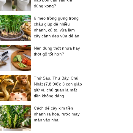
nắp bồn cầu sau khi
dùng xong?
6 mẹo trồng gừng trong
chậu giúp đẻ nhiều
nhánh, củ to, vừa làm
cây cảnh đẹp vừa để ăn
Nên dùng thớt nhựa hay
thớt gỗ tốt hơn?
Thứ Sáu, Thứ Bảy, Chủ
Nhật (7,8,9/8): 3 con giáp
giữ ví, chủ quan là mất
tiền không đáng
Cách để cây kim tiền
nhanh ra hoa, rước may
mắn vào nhà