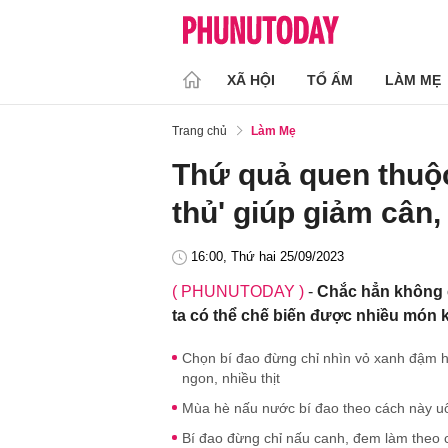
XÃ HỘI
TỔ ẤM
LÀM MẸ
Trang chủ
Làm Mẹ
Thứ quả quen thuộc
thủ' giúp giảm cân,
16:00, Thứ hai 25/09/2023
( PHUNUTODAY )
-
Chắc hẳn không c
ta có thể chế biến được nhiều món 
Chọn bí đao đừng chỉ nhìn vỏ xanh đậm ha
ngon, nhiều thịt
Mùa hè nấu nước bí đao theo cách này uốn
Bí đao đừng chỉ nấu canh, đem làm theo