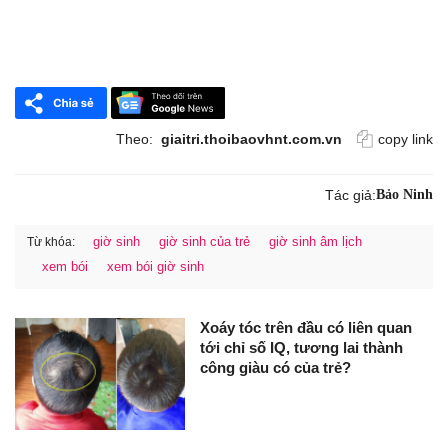
Theo:
giaitri.thoibaovhnt.com.vn
copy link
Tác giả:
Bảo Ninh
giờ sinh
giờ sinh của trẻ
giờ sinh âm lịch
Từ khóa:
xem bói
xem bói giờ sinh
Xoáy tóc trên đầu có liên quan
tới chỉ số IQ, tương lai thành
công giàu có của trẻ?