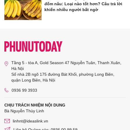
đốm nâu: Loại nào tốt hơn? Câu trả lời
khiến nhiều người bất ngờ
Tầng 5 - tòa A, Gold Season 47 Nguyễn Tuân, Thanh Xuân,
Hà Nội
Số nhà 2B ngõ 175 đường Bát Khối, phường Long Biên,
quận Long Biên, Hà Nội
0936 99 3933
CHỊU TRÁCH NHIỆM NỘI DUNG
Bà Nguyễn Thùy Linh
linhnt@ideaslink.vn
Liên hệ Quảng cáo: 0936 00 99 59