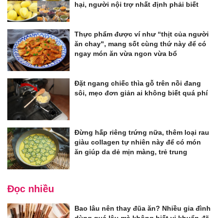
hại, người nội trợ nhất định phải biết
Thực phẩm được ví như “thịt của người
ăn chay", mang sốt cùng thứ này để có
ngay món ăn vừa ngon vừa bổ
Đặt ngang chiếc thìa gỗ trên nồi đang
sôi, mẹo đơn giản ai không biết quá phí
Đừng hấp riêng trứng nữa, thêm loại rau
giàu collagen tự nhiên này để có món
ăn giúp da dẻ mịn màng, trẻ trung
Đọc nhiều
Bao lâu nên thay đũa ăn? Nhiều gia đình
dùng quá lâu mà không biết vi khuẩn đã