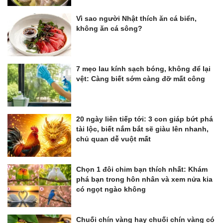
Vì sao người Nhật thích ăn cá biển,
không ăn cá sông?
7 mẹo lau kính sạch bóng, không để lại
vệt: Càng biết sớm càng đỡ mất công
20 ngày liên tiếp tới: 3 con giáp bứt phá
tài lộc, biết nắm bắt sẽ giàu lên nhanh,
chủ quan dễ vuột mất
Chọn 1 đôi chim bạn thích nhất: Khám
phá bạn trong hôn nhân và xem nửa kia
có ngọt ngào không
Chuối chín vàng hay chuối chín vàng có