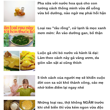
Pha sữa với nước hoa quả cho con
tưởng cách thông minh vừa dễ uống
vừa bổ dưỡng, nào ngờ mẹ phải hối hận
Loại rau "râu rồng", cứ lạnh là mọc xanh
mơn mởn: Ăn vào dưỡng gan, bổ thận
Luộc gà chỉ bỏ nước và hành là dại:
Làm theo cách này gà vàng ươm, da
giòn sần sật ai cũng thích
5 tính cách của người mẹ sẽ khiến cuộc
đời con sa sút khó thành công, các mẹ
nhớ kiểm điểm lại ngay nhé
Những loại rau, thịt không NGÂM trước
khi chế biến thì vừa kém ngon vừa độc