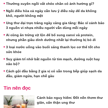
Thường xuyên ngồi vắt chéo chân có ảnh hưởng gì?
Ngồi điều hòa cả ngày cần lưu ý điều này để da không
khô, người không mệt
Ung thư đại trực tràng ngày càng gia tăng: Bác sĩ cảnh báo
3 nguồn vi nhựa nhiều người vẫn dùng mỗi ngày
Ai cũng ăn trứng vịt lộn để bổ sung canxi và protein,
nhưng phần giàu dinh dưỡng nhất lại thường bị bỏ đi
3 loại nước uống vào buổi sáng thanh lọc cơ thể tốt cho
sức khỏe
Suy giảm trí nhớ bắt nguồn từ tim mạch, đường ruột hay
não bộ?
Cách gội đầu bằng 2 gia vị có sẵn trong bếp giúp sạch da
đầu, giảm ngứa, hạn chế gàu
Tin nên đọc
Cảnh báo nguy hiểm: Đốt nến thơm thư
giãn, cẩn thận ung thư