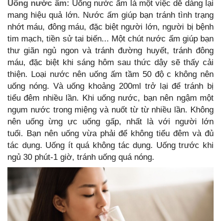
Uống nước ấm:
Uống nước ấm là một việc dễ dàng lại
mang hiệu quả lớn. Nước ấm giúp bạn tránh tình trạng
nhớt máu, đông máu, đặc biệt người lớn, người bị bệnh
tim mạch, tiền sử tai biến... Một chút nước ấm giúp bạn
thư giãn ngủ ngon và tránh đường huyết, tránh đông
máu, đặc biệt khi sáng hôm sau thức dậy sẽ thấy cải
thiện. Loại nước nên uống ấm tầm 50 độ c không nên
uống nóng. Và uống khoảng 200ml trở lại để tránh bị
tiểu đêm nhiều lần. Khi uống nước, bạn nên ngậm một
ngụm nước trong miệng và nuốt từ từ nhiều lần. Không
nên uống ừng ực uống gấp, nhất là với người lớn
tuổi. Bạn nên uống vừa phải để không tiểu đêm và đủ
tác dụng. Uống ít quá không tác dụng. Uống trước khi
ngủ 30 phút-1 giờ, tránh uống quá nóng.