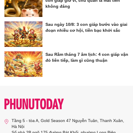
con giáp giữ ví, chủ quan là mất tiền
không đáng
Sau ngày 10/8: 3 con giáp bước vào giai
đoạn nhiều cơ hội, tiền bạc khởi sắc
Sau Rằm tháng 7 âm lịch: 4 con giáp vận
đỏ liên tiếp, làm gì cũng thuận
Tầng 5 - tòa A, Gold Season 47 Nguyễn Tuân, Thanh Xuân,
Hà Nội
Số nhà 2B ngõ 175 đường Bát Khối, phường Long Biên,