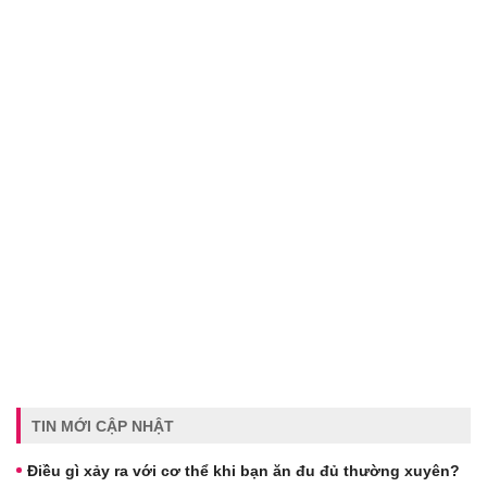
TIN MỚI CẬP NHẬT
Điều gì xảy ra với cơ thể khi bạn ăn đu đủ thường xuyên?