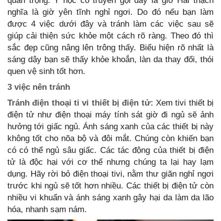
quan trọng. Y học cổ truyền gọi đây là giờ Hải thạch
nghĩa là giờ yên tĩnh nghỉ ngơi. Do đó nếu bạn làm
được 4 việc dưới đây và tránh làm các việc sau sẽ
giúp cải thiện sức khỏe một cách rõ ràng. Theo đó thì
sắc đẹp cũng nâng lên trông thấy. Biểu hiện rõ nhất là
sáng dậy bạn sẽ thấy khỏe khoắn, làn da thay đổi, thói
quen vệ sinh tốt hơn.
3 việc nên tránh
Tránh điện thoại ti vi thiết bị điện tử:
Xem tivi thiết bị
điện tử như điện thoại máy tính sát giờ đi ngủ sẽ ảnh
hưởng tới giấc ngủ. Ánh sáng xanh của các thiết bị này
không tốt cho nõa bộ và đôi mắt. Chúng còn khiến bạn
có có thể ngủ sâu giấc. Các tác động của thiết bị điện
tử là độc hại với cơ thể nhưng chúng ta lại hay lạm
dụng. Hãy rời bỏ điện thoại tivi, nằm thư giãn nghỉ ngơi
trước khi ngủ sẽ tốt hơn nhiều. Các thiết bị điện tử còn
nhiều vi khuẩn và ánh sáng xanh gây hại da làm da lão
hóa, nhanh sạm nám.