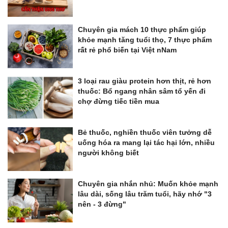
Chuyên gia mách 10 thực phẩm giúp
khỏe mạnh tăng tuổi thọ, 7 thực phẩm
rất rẻ phổ biến tại Việt nNam
3 loại rau giàu protein hơn thịt, rẻ hơn
thuốc: Bổ ngang nhân sâm tổ yến đi
chợ đừng tiếc tiền mua
Bẻ thuốc, nghiền thuốc viên tưởng dễ
uống hóa ra mang lại tác hại lớn, nhiều
người không biết
Chuyên gia nhắn nhủ: Muốn khỏe mạnh
lâu dài, sống lâu trăm tuổi, hãy nhớ "3
nên - 3 đừng"