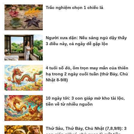
Trắc nghiệm chọn 1 chiếc lá
Người xưa dặn: Nếu sáng ngủ dậy thấy
3 điều này, cả ngày dễ gặp lộc
4 tuổi số đỏ, ôm trọn may mắn của thiên
hạ trong 2 ngày cuối tuần (thứ Bảy, Chủ
Nhật 8-9/8)
10 ngày tới: 3 con giáp mở kho tài lộc,
tiền về từ nhiều nguồn
Thứ Sáu, Thứ Bảy, Chủ Nhật (7,8,9/8): 3