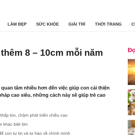
LÀM ĐẸP
SỨC KHỎE
GIẢI TRÍ
THỜI TRANG
C
Đọ
o thêm 8 – 10cm mỗi năm
quan tâm nhiều hơn đến việc giúp con cải thiện
háp cao siêu, những cách này sẽ giúp trẻ cao
thấp lùn, chậm phát triển chiều cao
m khác biệt lớn
ể con tự tin và tự hào về chính mình