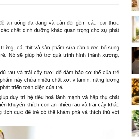
ộ ăn uống đa dạng và cân đối gồm các loại thực
 các chất dinh dưỡng khác quan trọng cho sự phát
trứng, cá, thịt và sản phẩm sữa cần được bổ sung
rẻ. Nó sẽ giúp hỗ trợ quá trình hình thành xương,
đủ rau và trái cây tươi để đảm bảo cơ thể của trẻ
phẩm này chứa nhiều chất xơ, vitamin, năng lượng
hát triển toàn diện của trẻ.
giúp duy trì hệ tiêu hoá lành mạnh và hấp thụ chất
ên khuyến khích con ăn nhiều rau và trái cây khác
 tích cực để trẻ có thể khám phá và thích thú với