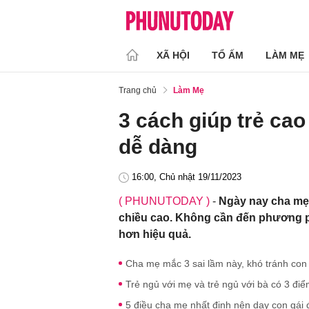
XÃ HỘI
TỔ ẤM
LÀM MẸ
Trang chủ
Làm Mẹ
3 cách giúp trẻ ca
dễ dàng
16:00, Chủ nhật 19/11/2023
( PHUNUTODAY )
-
Ngày nay cha mẹ 
chiều cao. Không cần đến phương p
hơn hiệu quả.
Cha mẹ mắc 3 sai lầm này, khó tránh con 
Trẻ ngủ với mẹ và trẻ ngủ với bà có 3 điể
5 điều cha mẹ nhất định nên dạy con gái đ