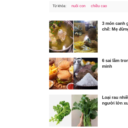
nuôi con
chiều cao
Từ khóa:
FaceBook
3 món canh g
chế: Mẹ đừn
6 sai lầm tr
minh
Loại rau nhiề
người lớn x