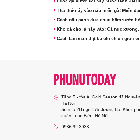
Luộc gà nước sôi hay nước lạnh đều sa
Thả thứ náy vào nấu miến gà: Miến dai
Cách nấu canh dưa chua hầm sườn b
Kho cá cho lá này vào: Cá nục xương,
Cách làm món thịt ba chỉ chiên giòn bì
Tầng 5 - tòa A, Gold Season 47 Nguyễ
Hà Nội
Số nhà 2B ngõ 175 đường Bát Khối, ph
quận Long Biên, Hà Nội
0936 99 3933