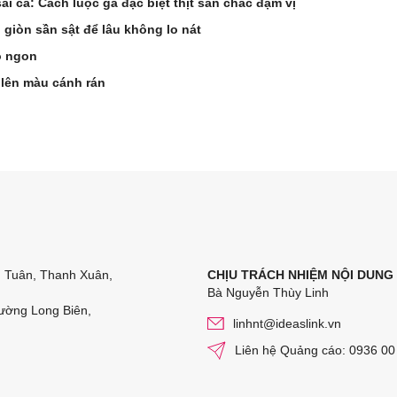
i cả: Cách luộc gà đặc biệt thịt săn chắc đậm vị
 giòn sần sật để lâu không lo nát
ò ngon
 lên màu cánh rán
n Tuân, Thanh Xuân,
CHỊU TRÁCH NHIỆM NỘI DUNG
Bà Nguyễn Thùy Linh
ường Long Biên,
linhnt@ideaslink.vn
Liên hệ Quảng cáo: 0936 00