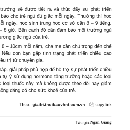
trưởng sẽ được tiết ra và thúc đẩy sự phát triển
bảo cho trẻ ngủ đủ giấc mỗi ngày. Thường thì học
mỗi ngày, học sinh trung học cơ sở cần 8 – 9 tiếng,
 – 8 giờ. Bên cạnh đó cần đảm bảo môi trường ngủ
 lượng giấc ngủ của trẻ.
 8 – 10cm mỗi năm, cha mẹ cần chú trọng đến chế
 Nếu con bạn gặp tình trạng phát triển chiều cao
ều trị từ chuyên gia.
p, giải pháp phù hợp để hỗ trợ sự phát triển chiều
n tự ý sử dụng hormone tăng trưởng hoặc các loại
ác loại thuốc này mà không được theo dõi hay giám
không đáng có cho sức khoẻ của trẻ.
Theo:
giaitri.thoibaovhnt.com.vn
copy link
Tác giả:
Ngân Giang