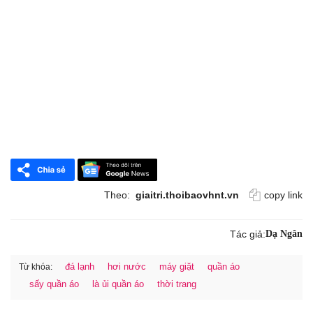
Theo:
giaitri.thoibaovhnt.vn
copy link
Tác giả:
Dạ Ngân
đá lạnh
hơi nước
máy giặt
quần áo
Từ khóa:
sấy quần áo
là ủi quần áo
thời trang