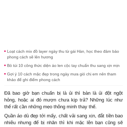
Loạt cách mix đồ layer ngày thu từ gái Hàn, học theo đảm bảo
phong cách sẽ lên hương
Bỏ túi 10 công thức diện áo len cộc tay chuẩn thu sang xịn mịn
Gợi ý 10 cách mặc đẹp trong ngày mưa gió chị em nên tham
khảo để ghi điểm phong cách
Đã bao giờ bạn chuẩn bị là ủi thì bàn là ủi đột ngột
hỏng, hoặc ai đó mượn chưa kịp trả? Những lúc như
thế rất cần những mẹo thông minh thay thế.
Quần áo dù đẹp tới mấy, chất vải sang xịn, đắt tiền bao
nhiêu nhưng để bị nhăn thì khi mặc lên bạn cũng sẽ