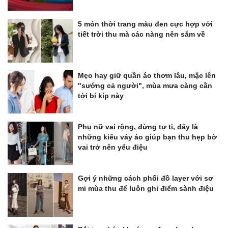
5 món thời trang màu đen cực hợp với
tiết trời thu mà các nàng nên sắm về
Mẹo hay giữ quần áo thơm lâu, mặc lên
"sướng cả người", mùa mưa càng cần
tới bí kíp này
Phụ nữ vai rộng, đừng tự ti, đây là
những kiểu váy áo giúp bạn thu hẹp bờ
vai trở nên yểu điệu
Gợi ý những cách phối đồ layer với sơ
mi mùa thu để luôn ghi điểm sành điệu