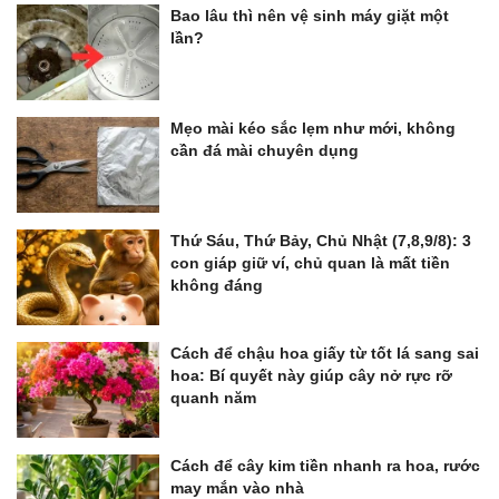
Bao lâu thì nên vệ sinh máy giặt một
lần?
Mẹo mài kéo sắc lẹm như mới, không
cần đá mài chuyên dụng
Thứ Sáu, Thứ Bảy, Chủ Nhật (7,8,9/8): 3
con giáp giữ ví, chủ quan là mất tiền
không đáng
Cách để chậu hoa giấy từ tốt lá sang sai
hoa: Bí quyết này giúp cây nở rực rỡ
quanh năm
Cách để cây kim tiền nhanh ra hoa, rước
may mắn vào nhà