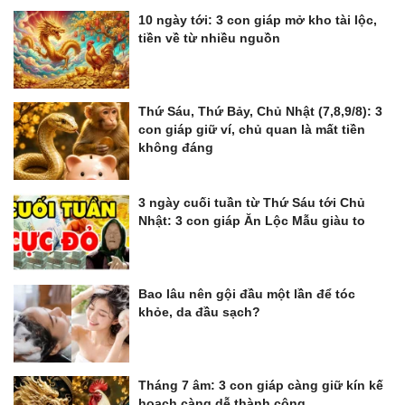
10 ngày tới: 3 con giáp mở kho tài lộc,
tiền về từ nhiều nguồn
Thứ Sáu, Thứ Bảy, Chủ Nhật (7,8,9/8): 3
con giáp giữ ví, chủ quan là mất tiền
không đáng
3 ngày cuối tuần từ Thứ Sáu tới Chủ
Nhật: 3 con giáp Ăn Lộc Mẫu giàu to
Bao lâu nên gội đầu một lần để tóc
khỏe, da đầu sạch?
Tháng 7 âm: 3 con giáp càng giữ kín kế
hoạch càng dễ thành công