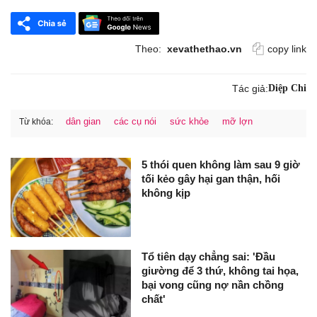
Theo:
xevathethao.vn
copy link
Tác giả:
Diệp Chi
dân gian
các cụ nói
sức khỏe
mỡ lợn
Từ khóa:
5 thói quen không làm sau 9 giờ
tối kẻo gây hại gan thận, hối
không kịp
Tổ tiên dạy chẳng sai: 'Đầu
giường để 3 thứ, không tai họa,
bại vong cũng nợ nần chồng
chất'