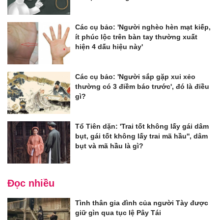
Các cụ bảo: 'Người nghèo hèn mạt kiếp,
ít phúc lộc trên bàn tay thường xuất
hiện 4 dấu hiệu này'
Các cụ bảo: 'Người sắp gặp xui xẻo
thường có 3 điềm báo trước', đó là điều
gì?
Tổ Tiên dặn: 'Trai tốt không lấy gái dâm
bụt, gái tốt không lấy trai mã hầu'', dâm
bụt và mã hầu là gì?
Đọc nhiều
Tình thân gia đình của người Tày được
giữ gìn qua tục lệ Pây Tái