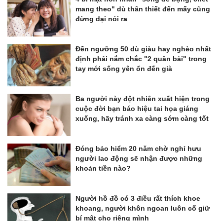
mang theo" dù thân thiết đến mấy cũng
đừng dại nói ra
Đến ngưỡng 50 dù giàu hay nghèo nhất
định phải nắm chắc "2 quân bài" trong
tay mới sống yên ổn đến già
Ba người này đột nhiên xuất hiện trong
cuộc đời bạn báo hiệu tai họa giáng
xuống, hãy tránh xa càng sớm càng tốt
Đóng bảo hiểm 20 năm chờ nghỉ hưu
người lao động sẽ nhận được những
khoản tiền nào?
Người hồ đồ có 3 điều rất thích khoe
khoang, người khôn ngoan luôn cố giữ
bí mật cho riêng mình