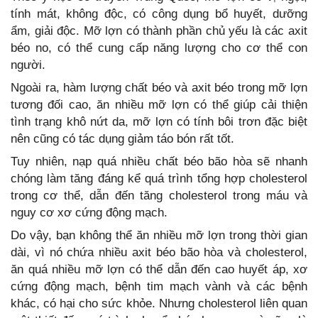
tính mát, không độc, có công dụng bổ huyết, dưỡng
ẩm, giải độc. Mỡ lợn có thành phần chủ yếu là các axit
béo no, có thể cung cấp năng lượng cho cơ thể con
người.
Ngoài ra, hàm lượng chất béo và axit béo trong mỡ lợn
tương đối cao, ăn nhiều mỡ lợn có thể giúp cải thiện
tình trạng khô nứt da, mỡ lợn có tính bôi trơn đặc biệt
nên cũng có tác dụng giảm táo bón rất tốt.
Tuy nhiên, nạp quá nhiều chất béo bão hòa sẽ nhanh
chóng làm tăng đáng kể quá trình tổng hợp cholesterol
trong cơ thể, dẫn đến tăng cholesterol trong máu và
nguy cơ xơ cứng động mạch.
Do vậy, bạn không thể ăn nhiều mỡ lợn trong thời gian
dài, vì nó chứa nhiều axit béo bão hòa và cholesterol,
ăn quá nhiều mỡ lợn có thể dẫn đến cao huyết áp, xơ
cứng động mạch, bệnh tim mạch vành và các bệnh
khác, có hại cho sức khỏe. Nhưng cholesterol liên quan