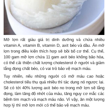
Mỡ lợn rất giàu giá trị dinh dưỡng và chứa nhiều
vitamin A, vitamin B, vitamin D, axit béo và dầu. Ăn mỡ
lợn trong điều kiện thích hợp sẽ bồi bổ cơ thể. Cụ thể,
100 gam mỡ lợn chứa 11 gam axit béo không bão hòa,
có thể cải thiện chất lượng cholesterol ở người và giảm
lắng đọng chất béo, có vai trò bảo vệ mạch máu.
Tuy nhiên, nếu những người có mỡ máu cao hoặc
cholesterol tiêu thụ quá nhiều thì tác dụng nó ngược lại.
Sẽ có tới 40% lượng axit béo no trong mỡ lợn sẽ lắng
đọng, làm tăng độ nhớt của máu, tăng nguy cơ mắc các
bệnh tim mạch và mạch máu não. Vì vậy, ăn một lượng
hợp lý thì mỡ lợn mới có thể bảo vệ mạch máu.