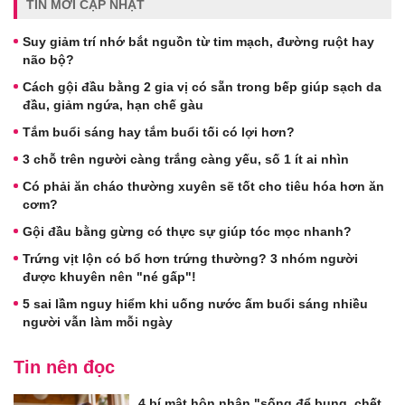
TIN MỚI CẬP NHẬT
Suy giảm trí nhớ bắt nguồn từ tim mạch, đường ruột hay
não bộ?
Cách gội đầu bằng 2 gia vị có sẵn trong bếp giúp sạch da
đầu, giảm ngứa, hạn chế gàu
Tắm buổi sáng hay tắm buổi tối có lợi hơn?
3 chỗ trên người càng trắng càng yếu, số 1 ít ai nhìn
Có phải ăn cháo thường xuyên sẽ tốt cho tiêu hóa hơn ăn
cơm?
Gội đầu bằng gừng có thực sự giúp tóc mọc nhanh?
Trứng vịt lộn có bổ hơn trứng thường? 3 nhóm người
được khuyên nên "né gấp"!
5 sai lầm nguy hiểm khi uống nước ấm buổi sáng nhiều
người vẫn làm mỗi ngày
Tin nên đọc
4 bí mật hôn nhân "sống để bụng, chết