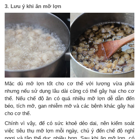
3. Lưu ý khi ăn mỡ lợn
Mặc dù mỡ lợn tốt cho cơ thể với lượng vừa phải
nhưng nếu sử dụng lâu dài cũng có thể gây hại cho cơ
thể. Nếu chế độ ăn có quá nhiều mỡ lợn dễ dẫn đến
béo, tích mỡ, gan nhiễm mỡ và các bệnh khác gây hại
cho cơ thể.
Chính vì vậy, để có sức khoẻ dẻo dai, nên kiểm soát
việc tiêu thụ mỡ lợn mỗi ngày, chú ý đến chế độ nghỉ
ngơi và tập thể dục nhiều hơn. Sau khi ăn mỡ lợn, có