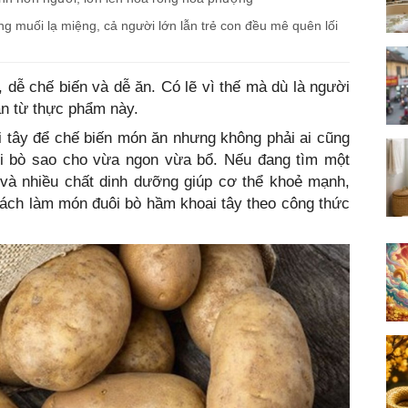
ng muối lạ miệng, cả người lớn lẫn trẻ con đều mê quên lối
, dễ chế biến và dễ ăn. Có lẽ vì thế mà dù là người
ăn từ thực phẩm này.
 tây để chế biến món ăn nhưng không phải ai cũng
uôi bò sao cho vừa ngon vừa bổ. Nếu đang tìm một
và nhiều chất dinh dưỡng giúp cơ thể khoẻ mạnh,
cách làm món đuôi bò hầm khoai tây theo công thức