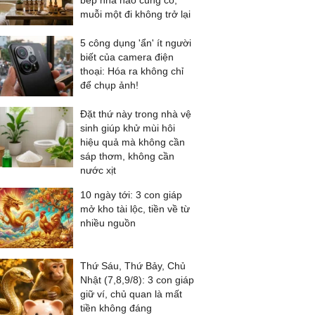
bếp nhà nào cũng có,
muỗi một đi không trở lại
5 công dụng 'ẩn' ít người
biết của camera điện
thoại: Hóa ra không chỉ
để chụp ảnh!
Đặt thứ này trong nhà vệ
sinh giúp khử mùi hôi
hiệu quả mà không cần
sáp thơm, không cần
nước xịt
10 ngày tới: 3 con giáp
mở kho tài lộc, tiền về từ
nhiều nguồn
Thứ Sáu, Thứ Bảy, Chủ
Nhật (7,8,9/8): 3 con giáp
giữ ví, chủ quan là mất
tiền không đáng