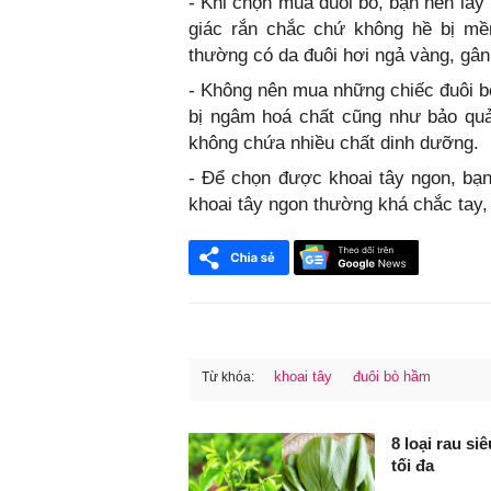
- Khi chọn mua đuôi bò, bạn nên lấy
giác rắn chắc chứ không hề bị mề
thường có da đuôi hơi ngả vàng, gân 
- Không nên mua những chiếc đuôi bò
bị ngâm hoá chất cũng như bảo quả
không chứa nhiều chất dinh dưỡng.
- Để chọn được khoai tây ngon, bạ
khoai tây ngon thường khá chắc tay,
khoai tây
đuôi bò hầm
Từ khóa:
FaceBook
8 loại rau si
tối đa