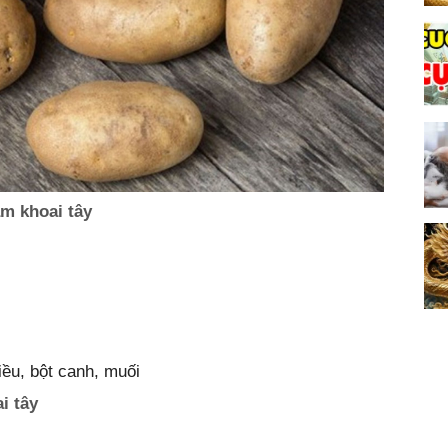
m khoai tây
iều, bột canh, muối
i tây