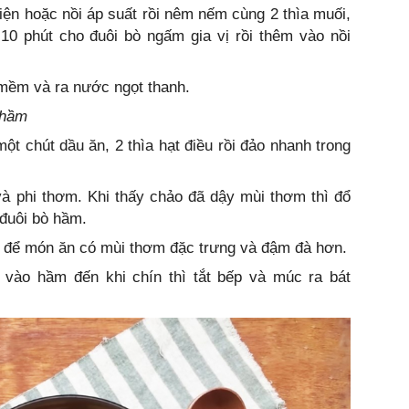
điện hoặc nồi áp suất rồi nêm nếm cùng 2 thìa muối,
10 phút cho đuôi bò ngấm gia vị rồi thêm vào nồi
 mềm và ra nước ngọt thanh.
 hầm
ột chút dầu ăn, 2 thìa hạt điều rồi đảo nhanh trong
à phi thơm. Khi thấy chảo đã dậy mùi thơm thì đổ
 đuôi bò hầm.
 để món ăn có mùi thơm đặc trưng và đậm đà hơn.
ỏ vào hầm đến khi chín thì tắt bếp và múc ra bát