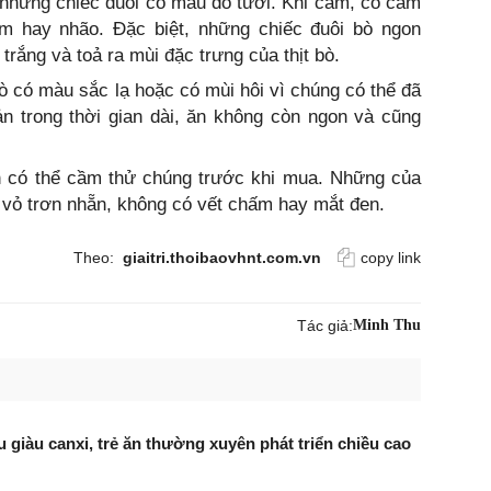
 những chiếc đuôi có màu đỏ tươi. Khi cầm, có cảm
m hay nhão. Đặc biệt, những chiếc đuôi bò ngon
trắng và toả ra mùi đặc trưng của thịt bò.
 có màu sắc lạ hoặc có mùi hôi vì chúng có thể đã
n trong thời gian dài, ăn không còn ngon và cũng
n có thể cầm thử chúng trước khi mua. Những của
 vỏ trơn nhẵn, không có vết chấm hay mắt đen.
Theo:
giaitri.thoibaovhnt.com.vn
copy link
Tác giả:
Minh Thu
êu giàu canxi, trẻ ăn thường xuyên phát triển chiều cao