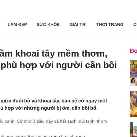
LÀM ĐẸP
SỨC KHỎE
GIẢI TRÍ
THỜI TRANG
C
Đọ
hầm khoai tây mềm thơm,
 phù hợp với người cần bồi
 giữa đuôi bò và khoai tây, bạn sẽ có ngay một
ù hợp với những người bị ốm, cần bồi bổ.
ấu canh: Cứ nhớ 3 điều này cá hết sạch mùi tanh, thơm
inh hơn người, lớn lên hóa rồng hóa phượng