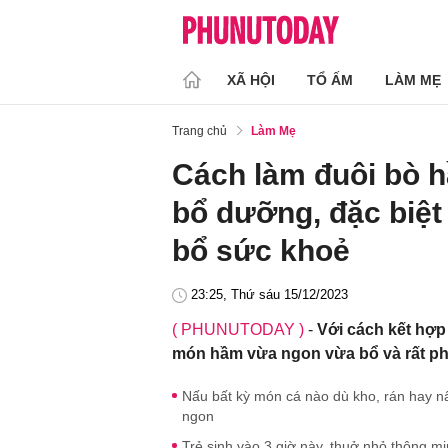
XÃ HỘI
TỔ ẤM
LÀM MẸ
Trang chủ
Làm Mẹ
Cách làm đuôi bò 
bổ dưỡng, đặc biệt
bổ sức khoẻ
23:25, Thứ sáu 15/12/2023
( PHUNUTODAY )
-
Với cách kết hợp
món hầm vừa ngon vừa bổ và rất ph
Nấu bất kỳ món cá nào dù kho, rán hay n
ngon
Trẻ sinh vào 3 giờ này, thuở nhỏ thông m