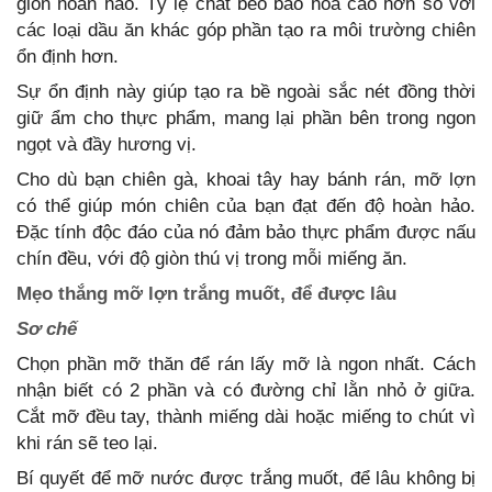
giòn hoàn hảo. Tỷ lệ chất béo bão hòa cao hơn so với
các loại dầu ăn khác góp phần tạo ra môi trường chiên
ổn định hơn.
Sự ổn định này giúp tạo ra bề ngoài sắc nét đồng thời
giữ ẩm cho thực phẩm, mang lại phần bên trong ngon
ngọt và đầy hương vị.
Cho dù bạn chiên gà, khoai tây hay bánh rán, mỡ lợn
có thể giúp món chiên của bạn đạt đến độ hoàn hảo.
Đặc tính độc đáo của nó đảm bảo thực phẩm được nấu
chín đều, với độ giòn thú vị trong mỗi miếng ăn.
Mẹo thắng mỡ lợn trắng muốt, để được lâu
Sơ chế
Chọn phần mỡ thăn để rán lấy mỡ là ngon nhất. Cách
nhận biết có 2 phần và có đường chỉ lằn nhỏ ở giữa.
Cắt mỡ đều tay, thành miếng dài hoặc miếng to chút vì
khi rán sẽ teo lại.
Bí quyết để mỡ nước được trắng muốt, để lâu không bị