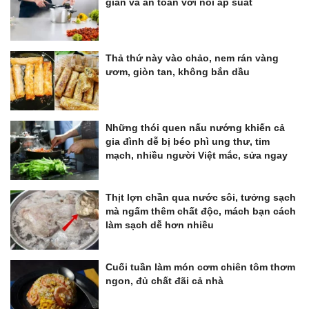
gian và an toàn với nồi áp suất
Thả thứ này vào chảo, nem rán vàng
ươm, giòn tan, không bắn dầu
Những thói quen nấu nướng khiến cả
gia đình dễ bị béo phì ung thư, tim
mạch, nhiều người Việt mắc, sửa ngay
Thịt lợn chần qua nước sôi, tưởng sạch
mà ngấm thêm chất độc, mách bạn cách
làm sạch dễ hơn nhiều
Cuối tuần làm món cơm chiên tôm thơm
ngon, đủ chất đãi cả nhà