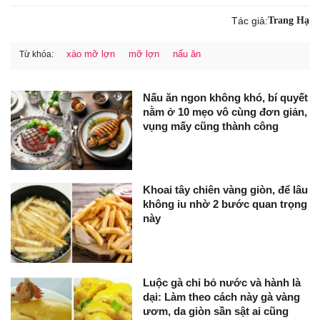
Tác giả:
Trang Hạ
xào mỡ lợn
mỡ lợn
nấu ăn
Từ khóa:
Nấu ăn ngon không khó, bí quyết
nằm ở 10 mẹo vô cùng đơn giản,
vụng mấy cũng thành công
Khoai tây chiên vàng giòn, để lâu
không ỉu nhờ 2 bước quan trọng
này
Luộc gà chỉ bỏ nước và hành là
dại: Làm theo cách này gà vàng
ươm, da giòn sần sật ai cũng