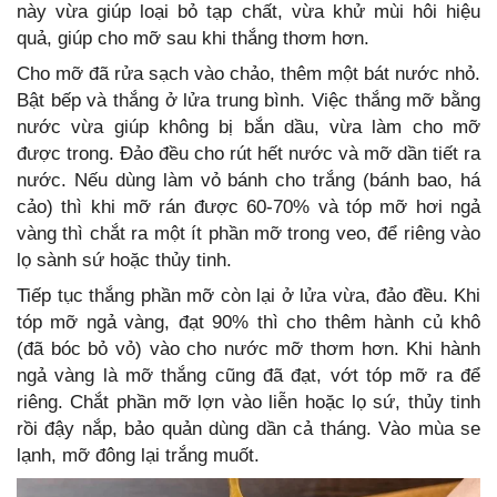
này vừa giúp loại bỏ tạp chất, vừa khử mùi hôi hiệu
quả, giúp cho mỡ sau khi thắng thơm hơn.
Cho mỡ đã rửa sạch vào chảo, thêm một bát nước nhỏ.
Bật bếp và thắng ở lửa trung bình. Việc thắng mỡ bằng
nước vừa giúp không bị bắn dầu, vừa làm cho mỡ
được trong. Đảo đều cho rút hết nước và mỡ dần tiết ra
nước. Nếu dùng làm vỏ bánh cho trắng (bánh bao, há
cảo) thì khi mỡ rán được 60-70% và tóp mỡ hơi ngả
vàng thì chắt ra một ít phần mỡ trong veo, để riêng vào
lọ sành sứ hoặc thủy tinh.
Tiếp tục thắng phần mỡ còn lại ở lửa vừa, đảo đều. Khi
tóp mỡ ngả vàng, đạt 90% thì cho thêm hành củ khô
(đã bóc bỏ vỏ) vào cho nước mỡ thơm hơn. Khi hành
ngả vàng là mỡ thắng cũng đã đạt, vớt tóp mỡ ra để
riêng. Chắt phần mỡ lợn vào liễn hoặc lọ sứ, thủy tinh
rồi đậy nắp, bảo quản dùng dần cả tháng. Vào mùa se
lạnh, mỡ đông lại trắng muốt.