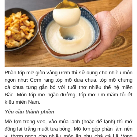
Phần tóp mỡ giòn vàng ươm thì sử dụng cho nhiều món
ngon như: Cơm rang tóp mỡ dưa chua, tóp mỡ chưng
cà chua từng gắn bó với tuổi thơ nhiều thế hệ miền
Bắc. Món tóp mỡ ngào đường, tóp mỡ rim mắm tỏi ớt
kiểu miền Nam.
Yêu cầu thành phẩm
Mỡ lợn trong veo, vào mùa lạnh (hoặc để lạnh) thì mỡ
đông lại trắng muốt tựa bông. Mỡ lợn góp phần làm nên
vị thơm ngon cho nhiều món ăn như chả cá Lã Vọng