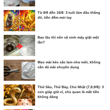
Từ 8/8 đến 16/8: 3 tuổi làm đâu thắng
đó, tiền đếm mỏi tay
Bao lâu thì nên vệ sinh máy giặt một
lần?
Mẹo mài kéo sắc lẹm như mới, không
cần đá mài chuyên dụng
Thứ Sáu, Thứ Bảy, Chủ Nhật (7,8,9/8): 3
con giáp giữ ví, chủ quan là mất tiền
không đáng