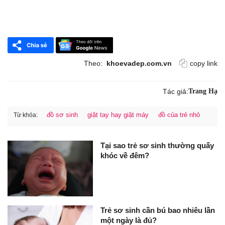
Theo:
khoevadep.com.vn
copy link
Tác giả:
Trang Hạ
đồ sơ sinh
giặt tay hay giặt máy
đồ của trẻ nhỏ
Từ khóa:
Tại sao trẻ sơ sinh thường quấy
khóc về đêm?
Trẻ sơ sinh cần bú bao nhiêu lần
một ngày là đủ?