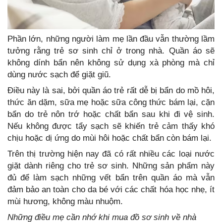
Phần lớn, những người làm mẹ lần đầu vẫn thường lầm
tưởng rằng trẻ sơ sinh chỉ ở trong nhà. Quần áo sẽ
không dính bẩn nên không sử dụng xà phòng mà chỉ
dùng nước sạch để giặt giũ.
Điều này là sai, bởi quần áo trẻ rất dễ bị bẩn do mồ hôi,
thức ăn dặm, sữa mẹ hoặc sữa công thức bám lại, cặn
bẩn do trẻ nôn trớ hoặc chất bẩn sau khi đi vệ sinh.
Nếu không được tẩy sạch sẽ khiến trẻ cảm thấy khó
chịu hoặc dị ứng do mùi hôi hoặc chất bẩn còn bám lại.
Trên thị trường hiện nay đã có rất nhiều các loại nước
giặt dành riêng cho trẻ sơ sinh. Những sản phẩm này
đủ để làm sạch những vết bẩn trên quần áo mà vẫn
đảm bảo an toàn cho da bé với các chất hóa học nhẹ, ít
mùi hương, không màu nhuộm.
Những điều mẹ cần nhớ khi mua đồ sơ sinh về nhà