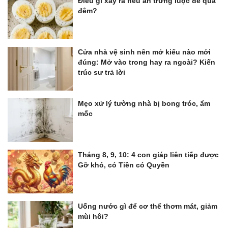
Điều gì xảy ra nếu ăn trứng luộc để qua
đêm?
Cửa nhà vệ sinh nên mở kiểu nào mới
đúng: Mở vào trong hay ra ngoài? Kiến
trúc sư trả lời
Mẹo xử lý tường nhà bị bong tróc, ẩm
mốc
Tháng 8, 9, 10: 4 con giáp liên tiếp được
Gỡ khó, có Tiền có Quyền
Uống nước gì để cơ thể thơm mát, giảm
mùi hôi?