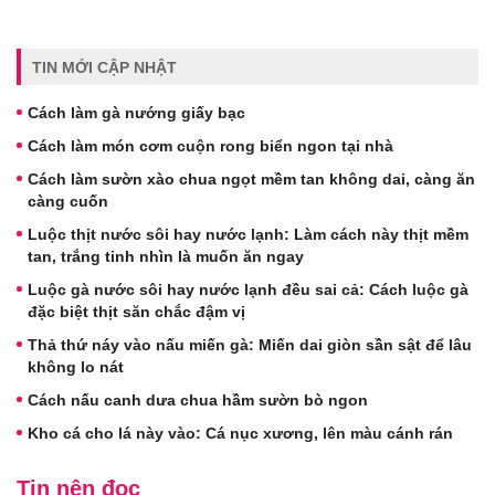
TIN MỚI CẬP NHẬT
Cách làm gà nướng giấy bạc
Cách làm món cơm cuộn rong biển ngon tại nhà
Cách làm sườn xào chua ngọt mềm tan không dai, càng ăn
càng cuốn
Luộc thịt nước sôi hay nước lạnh: Làm cách này thịt mềm
tan, trắng tinh nhìn là muốn ăn ngay
Luộc gà nước sôi hay nước lạnh đều sai cả: Cách luộc gà
đặc biệt thịt săn chắc đậm vị
Thả thứ náy vào nấu miến gà: Miến dai giòn sần sật để lâu
không lo nát
Cách nấu canh dưa chua hầm sườn bò ngon
Kho cá cho lá này vào: Cá nục xương, lên màu cánh rán
Tin nên đọc