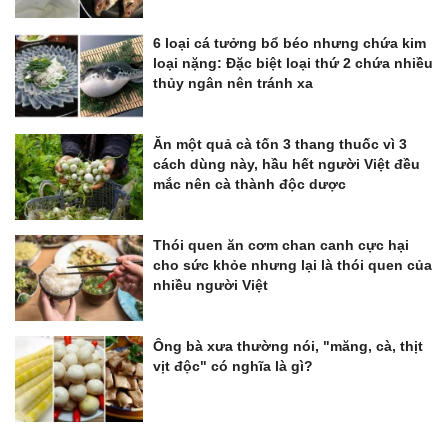
6 loại cá tưởng bổ béo nhưng chứa kim
loại nặng: Đặc biệt loại thứ 2 chứa nhiều
thủy ngân nên tránh xa
Ăn một quả cà tốn 3 thang thuốc vì 3
cách dùng này, hầu hết người Việt đều
mắc nên cà thành độc dược
Thói quen ăn cơm chan canh cực hại
cho sức khỏe nhưng lại là thói quen của
nhiều người Việt
Ông bà xưa thường nói, "măng, cà, thịt
vịt độc" có nghĩa là gì?