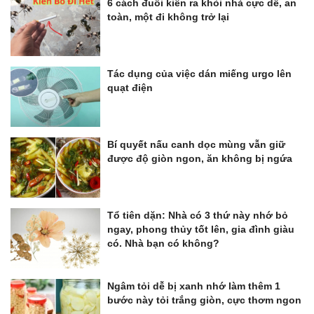
6 cách đuổi kiến ra khỏi nhà cực dễ, an
toàn, một đi không trở lại
Tác dụng của việc dán miếng urgo lên
quạt điện
Bí quyết nấu canh dọc mùng vẫn giữ
được độ giòn ngon, ăn không bị ngứa
Tổ tiên dặn: Nhà có 3 thứ này nhớ bỏ
ngay, phong thủy tốt lên, gia đình giàu
có. Nhà bạn có không?
Ngâm tỏi dễ bị xanh nhớ làm thêm 1
bước này tỏi trắng giòn, cực thơm ngon