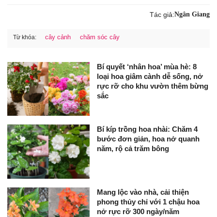
Tác giả:
Ngân Giang
cây cảnh
chăm sóc cây
Từ khóa:
Bí quyết ‘nhân hoa’ mùa hè: 8
loại hoa giâm cành dễ sống, nở
rực rỡ cho khu vườn thêm bừng
sắc
Bí kíp trồng hoa nhài: Chăm 4
bước đơn giản, hoa nở quanh
năm, rộ cả trăm bông
Mang lộc vào nhà, cải thiện
phong thủy chỉ với 1 chậu hoa
nở rực rỡ 300 ngày/năm