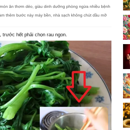
 món ăn thơm dẻo, giàu dinh dưỡng phòng ngừa nhiều bệnh
, làm thêm bước này máy bền, nhà sạch không chút dầu mỡ
 trước hết phải chọn rau ngon.