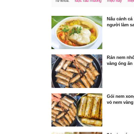
luộc rau muống
mẹo hay
mẹo
Từ khóa:
FaceBook
Nấu cánh cá 
người làm sa
Rán nem nhớ
vàng óng ăn 
Gói nem xon
vỏ nem vàng 