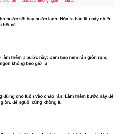
 luộc rau
luộc rau muống ngon
nấu ăn
bỏ nước sôi hay nước lạnh: Hóa ra bao lâu này nhiều
i hết cả
 làm thêm 1 bước này: Đảm bảo nem rán giòn rụm,
ngon không bao giờ ỉu
g đừng cho luôn vào chảo rán: Làm thêm bước này để
giòn, để nguội cũng không ỉu