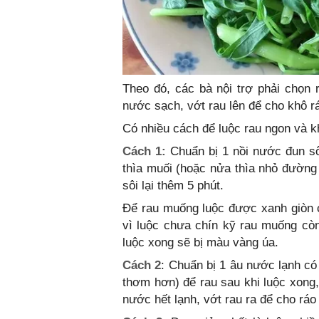
Theo đó, các bà nội trợ phải chọn r
nước sạch, vớt rau lên để cho khô r
Có nhiều cách để luộc rau ngon và k
Cách 1:
Chuẩn bị 1 nồi nước đun sôi
thìa muối (hoặc nửa thìa nhỏ đường
sôi lại thêm 5 phút.
Để rau muống luộc được xanh giòn 
vì luộc chưa chín kỹ rau muống cò
luộc xong sẽ bị màu vàng úa.
Cách 2
: Chuẩn bị 1 âu nước lạnh có
thơm hơn) để rau sau khi luộc xong
nước hết lạnh, vớt rau ra để cho ráo