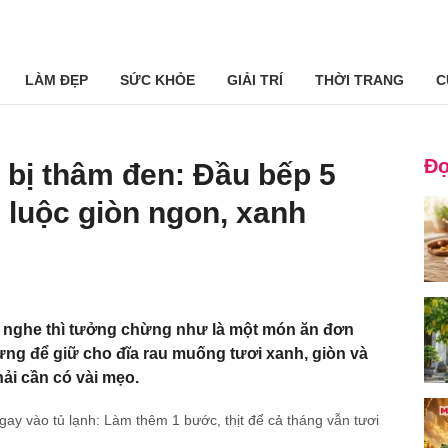
LÀM ĐẸP
SỨC KHỎE
GIẢI TRÍ
THỜI TRANG
C
Đọ
bị thâm đen: Đầu bếp 5
luộc giòn ngon, xanh
 nghe thì tưởng chừng như là một món ăn đơn
hưng để giữ cho đĩa rau muống tươi xanh, giòn và
ải cần có vài mẹo.
ay vào tủ lạnh: Làm thêm 1 bước, thịt để cả tháng vẫn tươi