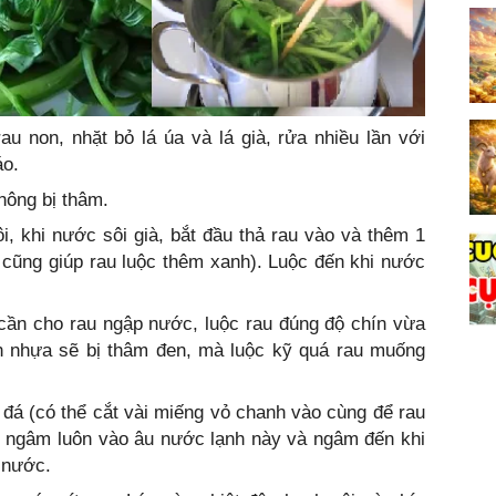
au non, nhặt bỏ lá úa và lá già, rửa nhiều lần với
áo.
hông bị thâm.
, khi nước sôi già, bắt đầu thả rau vào và thêm 1
 cũng giúp rau luộc thêm xanh). Luộc đến khi nước
cần cho rau ngập nước, luộc rau đúng độ chín vừa
n nhựa sẽ bị thâm đen, mà luộc kỹ quá rau muống
 đá (có thể cắt vài miếng vỏ chanh vào cùng để rau
, ngâm luôn vào âu nước lạnh này và ngâm đến khi
 nước.