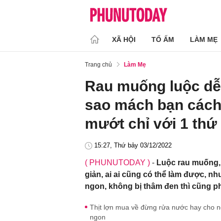
XÃ HỘI
TỔ ẤM
LÀM MẸ
Trang chủ
Làm Mẹ
Rau muống luộc dễ 
sao mách bạn cách 
mướt chỉ với 1 thứ
15:27, Thứ bảy 03/12/2022
( PHUNUTODAY )
-
Luộc rau muống,
giản, ai ai cũng có thể làm được, n
ngon, không bị thâm đen thì cũng ph
Thịt lợn mua về đừng rửa nước hay cho ng
ngon