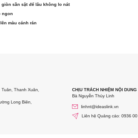
 giòn sần sật để lâu không lo nát
ò ngon
 lên màu cánh rán
n Tuân, Thanh Xuân,
CHỊU TRÁCH NHIỆM NỘI DUNG
Bà Nguyễn Thùy Linh
ường Long Biên,
linhnt@ideaslink.vn
Liên hệ Quảng cáo: 0936 00