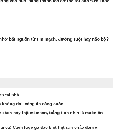
uống vào buổi sáng thanh lọc cơ thể tốt cho sức khỏe
 nhớ bắt nguồn từ tim mạch, đường ruột hay não bộ?
n tại nhà
 không dai, càng ăn càng cuốn
 cách này thịt mềm tan, trắng tinh nhìn là muốn ăn
i cả: Cách luộc gà đặc biệt thịt săn chắc đậm vị