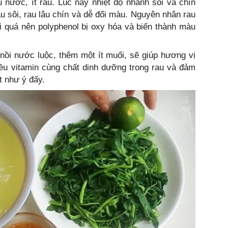
 nước, ít rau. Lúc này nhiệt độ nhanh sôi và chín
âu sôi, rau lâu chín và dễ đổi màu. Nguyên nhân rau
ôi quá nên polyphenol bị oxy hóa và biến thành màu
nồi nước luộc, thêm một ít muối, sẽ giúp hương vị
iều vitamin cùng chất dinh dưỡng trong rau và đảm
 như ý đấy.