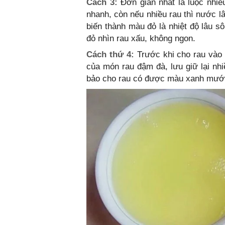
Cách 3:
Đơn giản nhất là luộc nhiều
nhanh, còn nếu nhiều rau thì nước l
biến thành màu đỏ là nhiệt độ lâu s
đỏ nhìn rau xấu, không ngon.
Cách thứ 4:
Trước khi cho rau vào 
của món rau đậm đà, lưu giữ lại nh
bảo cho rau có được màu xanh mướt