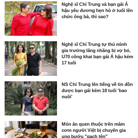
Nghệ sĩ Chí Trung và bạn gái Á
hậu yêu đương hẹn hò ở tuổi lên
chức ông bà, thì sao?
Nghệ sĩ Chí Trung tự thú mình
gia trưởng lăng nhăng bị vợ bỏ,
U70 công khai bạn gái Á hậu kém
17 tuổi
NS Chí Trung lên tiếng về tin đồn
được bạn gái kém 18 tuổi 'bao
nuôi'
Món ăn quen thuộc trên mâm
cơm người Việt bị chuyên gia
ung bướu "gạch tên"