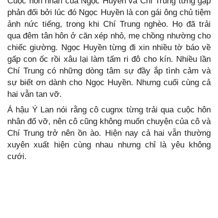
Cuộc hôn nhân của Ngọc Huyền và Chí Trung từng gặp
phản đối bởi lúc đó Ngọc Huyền là con gái ông chủ tiệm
ảnh nức tiếng, trong khi Chí Trung nghèo. Họ đã trải
qua đêm tân hôn ở căn xép nhỏ, mẹ chồng nhường cho
chiếc giường. Ngọc Huyền từng đi xin nhiều tờ báo về
gấp con ốc rồi xâu lại làm tấm ri đô cho kín. Nhiều lần
Chí Trung có những dòng tâm sự đầy ắp tình cảm và
sự biết ơn dành cho Ngọc Huyền. Nhưng cuối cùng cả
hai vẫn tan vỡ.
Á hậu Ý Lan nói rằng cô cugnx từng trải qua cuộc hôn
nhân đổ vỡ, nên cô cũng không muốn chuyện của cô và
Chí Trung trở nên ồn ào. Hiện nay cả hai vẫn thường
xuyên xuất hiện cùng nhau nhưng chỉ là yêu không
cưới.