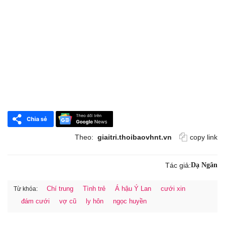
Theo:
giaitri.thoibaovhnt.vn
copy link
Tác giả:
Dạ Ngân
Chí trung
Tình trẻ
Á hậu Ý Lan
cưới xin
Từ khóa:
đám cưới
vợ cũ
ly hôn
ngọc huyền