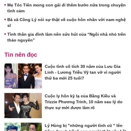
Mẹ Tóc Tiên mong con gái đi thêm bước nữa trong chuyện
tình cảm
Bà xã Công Lý nói sự thật về cuộc hôn nhân với nam nghệ
sĩ
Tình thân gia đình làm nên sức hút của “Ngôi nhà nhỏ trên
thảo nguyên”
Tin nên đọc
Cuộc tình cổ tích 30 năm của Lưu Gia
Linh - Lương Triều Vỹ tan vỡ vì người
thứ ba mới 25 tuổi?
Cuộc ly hôn kỳ lạ của Bằng Kiều và
Trizzie Phương Trinh, 10 năm sau lý do
thực sự mới được làm rõ
Lý Hùng bị "những người tình cũ " lên