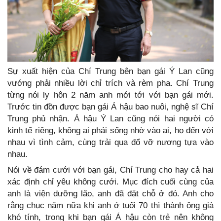
Sự xuất hiện của Chí Trung bên bạn gái Ý Lan cũng
vướng phải nhiều lời chỉ trích và rèm pha. Chí Trung
từng nói ly hôn 2 năm anh mới tới với bạn gái mới.
Trước tin đồn được bạn gái Á hậu bao nuôi, nghệ sĩ Chí
Trung phủ nhận. Á hậu Ý Lan cũng nói hai người có
kinh tế riêng, không ai phải sống nhờ vào ai, họ đến với
nhau vì tình cảm, cùng trải qua đổ vỡ nương tựa vào
nhau.
Nói về đám cưới với bạn gái, Chí Trung cho hay cả hai
xác định chỉ yêu không cưới. Mục đích cuối cùng của
anh là viện dưỡng lão, anh đã đặt chỗ ở đó. Anh cho
rằng chục năm nữa khi anh ở tuổi 70 thì thành ông già
khó tính, trong khi bạn gái Á hậu còn trẻ nên không