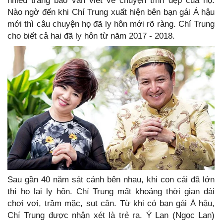
nhiều trang báo vẫn viết về chuyện tình đẹp của họ.
Nào ngờ đến khi Chí Trung xuất hiện bên bạn gái Á hậu
mới thì câu chuyện họ đã ly hôn mới rõ ràng. Chí Trung
cho biết cả hai đã ly hôn từ năm 2017 - 2018.
Sau gần 40 năm sát cánh bên nhau, khi con cái đã lớn
thì họ lại ly hôn. Chí Trung mất khoảng thời gian dài
chơi vơi, trầm mặc, sụt cân. Từ khi có bạn gái Á hậu,
Chí Trung được nhận xét là trẻ ra. Ý Lan (Ngọc Lan)