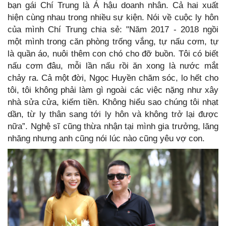
bạn gái Chí Trung là Á hậu doanh nhân. Cả hai xuất
hiện cùng nhau trong nhiều sự kiện. Nói về cuộc ly hôn
của mình Chí Trung chia sẻ: "Năm 2017 - 2018 ngồi
một mình trong căn phòng trống vắng, tự nấu cơm, tự
là quần áo, nuôi thêm con chó cho đỡ buồn. Tôi có biết
nấu cơm đâu, mỗi lần nấu rồi ăn xong là nước mắt
chảy ra. Cả một đời, Ngọc Huyền chăm sóc, lo hết cho
tôi, tôi không phải làm gì ngoài các việc nặng như xây
nhà sửa cửa, kiếm tiền. Không hiểu sao chúng tôi nhạt
dần, từ ly thân sang tới ly hôn và không trở lại được
nữa”. Nghệ sĩ cũng thừa nhận tại mình gia trưởng, lăng
nhăng nhưng anh cũng nói lúc nào cũng yêu vợ con.