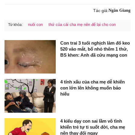
Tác giả:
Ngân Giang
nuôi con
thứ của cải cha mẹ nên để lại cho con
Từ khóa:
Con trai 3 tuổi nghịch làm đổ keo
520 vào mắt, bố nhỏ thêm 1 thứ,
BS khen: Anh đã cứu mạng con
4 tính xấu của cha mẹ dễ khiến
con lớn lên không muốn báo
hiếu
4 kiểu dạy con sai lầm vô tình
khiến trẻ tự ti suốt đời, cha mẹ
nên thay đổi ngay