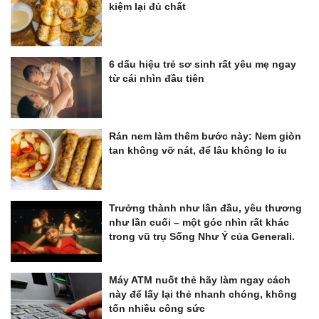
kiệm lại đủ chất
6 dấu hiệu trẻ sơ sinh rất yêu mẹ ngay
từ cái nhìn đầu tiên
Rán nem làm thêm bước này: Nem giòn
tan không vỡ nát, để lâu không lo ỉu
Trưởng thành như lần đầu, yêu thương
như lần cuối – một góc nhìn rất khác
trong vũ trụ Sống Như Ý của Generali.
Máy ATM nuốt thẻ hãy làm ngay cách
này để lấy lại thẻ nhanh chóng, không
tốn nhiều công sức