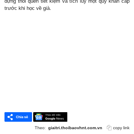
dựng thói quen tiết kiệm và tích lũy một quỹ khẩn cấp
trước khi học về già.
Theo:
giaitri.thoibaovhnt.com.vn
copy link