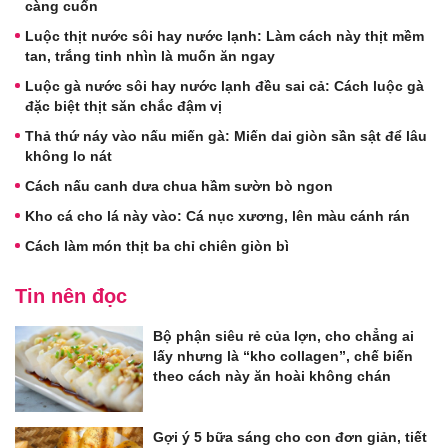
càng cuốn
Luộc thịt nước sôi hay nước lạnh: Làm cách này thịt mềm
tan, trắng tinh nhìn là muốn ăn ngay
Luộc gà nước sôi hay nước lạnh đều sai cả: Cách luộc gà
đặc biệt thịt săn chắc đậm vị
Thả thứ náy vào nấu miến gà: Miến dai giòn sần sật để lâu
không lo nát
Cách nấu canh dưa chua hầm sườn bò ngon
Kho cá cho lá này vào: Cá nục xương, lên màu cánh rán
Cách làm món thịt ba chỉ chiên giòn bì
Tin nên đọc
Bộ phận siêu rẻ của lợn, cho chẳng ai
lấy nhưng là “kho collagen”, chế biến
theo cách này ăn hoài không chán
Gợi ý 5 bữa sáng cho con đơn giản, tiết