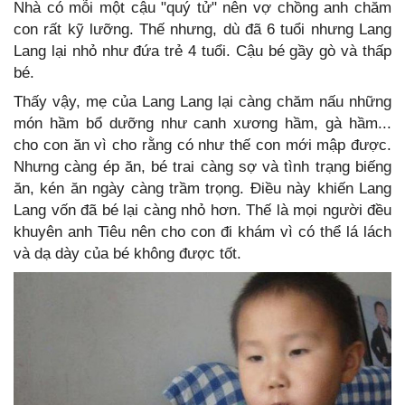
Nhà có mỗi một cậu "quý tử" nên vợ chồng anh chăm
con rất kỹ lưỡng. Thế nhưng, dù đã 6 tuổi nhưng Lang
Lang lại nhỏ như đứa trẻ 4 tuổi. Cậu bé gầy gò và thấp
bé.
Thấy vậy, mẹ của Lang Lang lại càng chăm nấu những
món hầm bổ dưỡng như canh xương hầm, gà hầm...
cho con ăn vì cho rằng có như thế con mới mập được.
Nhưng càng ép ăn, bé trai càng sợ và tình trạng biếng
ăn, kén ăn ngày càng trầm trọng. Điều này khiến Lang
Lang vốn đã bé lại càng nhỏ hơn. Thế là mọi người đều
khuyên anh Tiêu nên cho con đi khám vì có thể lá lách
và dạ dày của bé không được tốt.