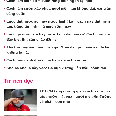
Cách làm món cơm cuộn rong biển ngon tại nhà
Cách làm sườn xào chua ngọt mềm tan không dai, càng ăn
càng cuốn
Luộc thịt nước sôi hay nước lạnh: Làm cách này thịt mềm
tan, trắng tinh nhìn là muốn ăn ngay
Luộc gà nước sôi hay nước lạnh đều sai cả: Cách luộc gà
đặc biệt thịt săn chắc đậm vị
Thả thứ náy vào nấu miến gà: Miến dai giòn sần sật để lâu
không lo nát
Cách nấu canh dưa chua hầm sườn bò ngon
Kho cá cho lá này vào: Cá nục xương, lên màu cánh rán
Tin nên đọc
TP.HCM tăng cường giãn cách xã hội và
giọt nước mắt của người mẹ trên đường
về chăm con nhỏ