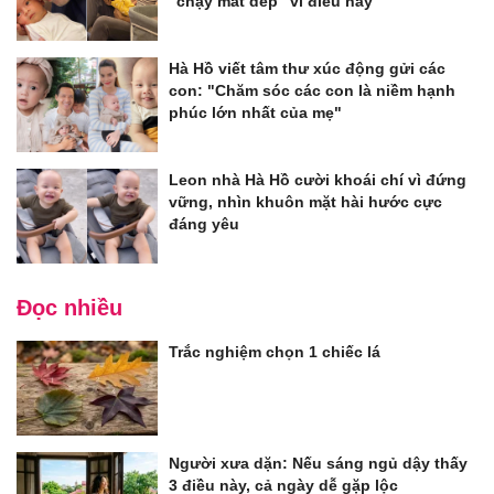
"chạy mất dép" vì điều này
Hà Hồ viết tâm thư xúc động gửi các
con: "Chăm sóc các con là niềm hạnh
phúc lớn nhất của mẹ"
Leon nhà Hà Hồ cười khoái chí vì đứng
vững, nhìn khuôn mặt hài hước cực
đáng yêu
Đọc nhiều
Trắc nghiệm chọn 1 chiếc lá
Người xưa dặn: Nếu sáng ngủ dậy thấy
3 điều này, cả ngày dễ gặp lộc