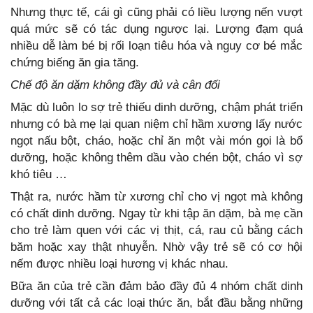
Nhưng thực tế, cái gì cũng phải có liều lượng nến vượt
quá mức sẽ có tác dụng ngược lại. Lượng đạm quá
nhiều dễ làm bé bị rối loạn tiêu hóa và nguy cơ bé mắc
chứng biếng ăn gia tăng.
Chế độ ăn dặm không đầy đủ và cân đối
Mặc dù luôn lo sợ trẻ thiếu dinh dưỡng, chậm phát triển
nhưng có bà mẹ lại quan niệm chỉ hầm xương lấy nước
ngọt nấu bột, cháo, hoặc chỉ ăn một vài món gọi là bổ
dưỡng, hoặc không thêm dầu vào chén bột, cháo vì sợ
khó tiêu …
Thật ra, nước hầm từ xương chỉ cho vị ngọt mà không
có chất dinh dưỡng. Ngay từ khi tập ăn dặm, bà mẹ cần
cho trẻ làm quen với các vị thịt, cá, rau củ bằng cách
băm hoặc xay thật nhuyễn. Nhờ vậy trẻ sẽ có cơ hội
nếm được nhiều loại hương vị khác nhau.
Bữa ăn của trẻ cần đảm bảo đầy đủ 4 nhóm chất dinh
dưỡng với tất cả các loại thức ăn, bắt đầu bằng những