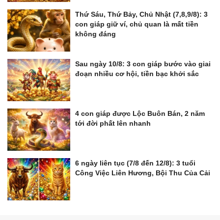
Thứ Sáu, Thứ Bảy, Chủ Nhật (7,8,9/8): 3
con giáp giữ ví, chủ quan là mất tiền
không đáng
Sau ngày 10/8: 3 con giáp bước vào giai
đoạn nhiều cơ hội, tiền bạc khởi sắc
4 con giáp được Lộc Buôn Bán, 2 năm
tới đời phất lên nhanh
6 ngày liên tục (7/8 đến 12/8): 3 tuổi
Công Việc Liên Hương, Bội Thu Của Cải