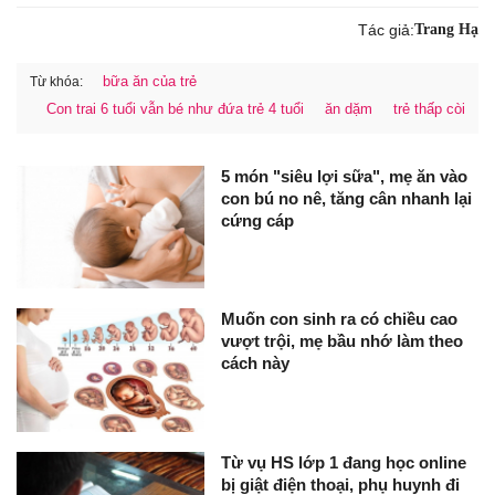
Tác giả:
Trang Hạ
bữa ăn của trẻ
Từ khóa:
Con trai 6 tuổi vẫn bé như đứa trẻ 4 tuổi
ăn dặm
trẻ thấp còi
5 món "siêu lợi sữa", mẹ ăn vào
con bú no nê, tăng cân nhanh lại
cứng cáp
Muốn con sinh ra có chiều cao
vượt trội, mẹ bầu nhớ làm theo
cách này
Từ vụ HS lớp 1 đang học online
bị giật điện thoại, phụ huynh đi