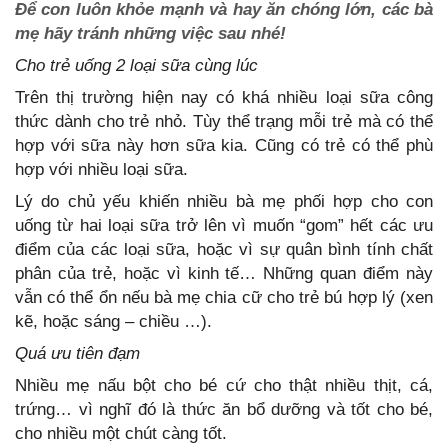
Để con luôn khỏe mạnh và hay ăn chóng lớn, các bà
mẹ hãy tránh những việc sau nhé!
Cho trẻ uống 2 loại sữa cùng lúc
Trên thị trường hiện nay có khá nhiều loại sữa công
thức dành cho trẻ nhỏ. Tùy thể trạng mỗi trẻ mà có thể
hợp với sữa này hơn sữa kia. Cũng có trẻ có thể phù
hợp với nhiều loại sữa.
Lý do chủ yếu khiến nhiều bà mẹ phối hợp cho con
uống từ hai loại sữa trở lên vì muốn “gom” hết các ưu
điểm của các loại sữa, hoặc vì sự quân bình tính chất
phân của trẻ, hoặc vì kinh tế… Những quan điểm này
vẫn có thể ổn nếu bà mẹ chia cữ cho trẻ bú hợp lý (xen
kẽ, hoặc sáng – chiều …).
Quá ưu tiên đạm
Nhiều mẹ nấu bột cho bé cứ cho thật nhiều thịt, cá,
trứng… vì nghĩ đó là thức ăn bổ dưỡng và tốt cho bé,
cho nhiều một chút càng tốt.