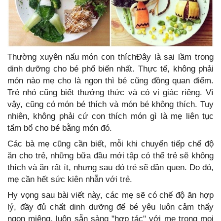
Thường xuyên nấu món con thíchĐây là sai lầm trong
dinh dưỡng cho bé phổ biến nhất. Thực tế, không phải
món nào mẹ cho là ngon thì bé cũng đồng quan điểm.
Trẻ nhỏ cũng biết thưởng thức và có vị giác riêng. Vì
vậy, cũng có món bé thích và món bé không thích. Tuy
nhiên, không phải cứ con thích món gì là mẹ liên tục
tẩm bổ cho bé bằng món đó.
Các bà mẹ cũng cần biết, mỗi khi chuyển tiếp chế độ
ăn cho trẻ, những bữa đầu mới tập có thể trẻ sẽ không
thích và ăn rất ít, nhưng sau đó trẻ sẽ dần quen. Do đó,
mẹ cần hết sức kiên nhẫn với trẻ.
Hy vọng sau bài viết này, các mẹ sẽ có chế độ ăn hợp
lý, đầy đủ chất dinh dưỡng để bé yêu luôn cảm thấy
ngon miệng, luôn sẵn sàng "hợp tác" với mẹ trong mọi