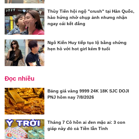
Thùy Tiên hội ngộ "crush" tại Hàn Quốc,
hào hứng nhờ chụp ảnh nhưng nhận
ngay cái kết đắng
Ngô Kiến Huy tiếp tục lộ bằng chứng
hẹn hò với hot girl kém 9 tuổi
Đọc nhiều
Bảng giá vàng 9999 24K 18K SJC DOJI
PNJ hôm nay 7/8/2026
Tháng 7 Cô hồn ai đen mặc ai: 3 con
giáp này đỏ cả Tiền lẫn Tình