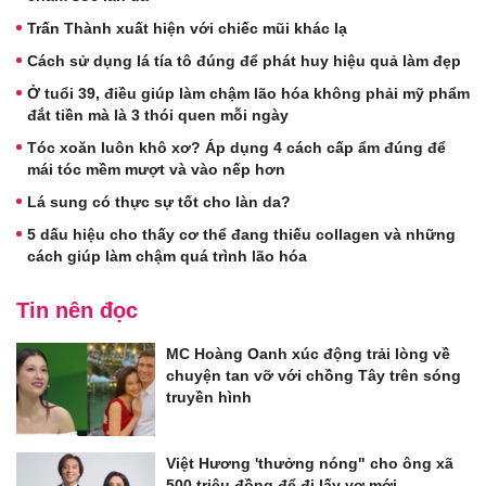
Trấn Thành xuất hiện với chiếc mũi khác lạ
Cách sử dụng lá tía tô đúng để phát huy hiệu quả làm đẹp
Ở tuổi 39, điều giúp làm chậm lão hóa không phải mỹ phẩm
đắt tiền mà là 3 thói quen mỗi ngày
Tóc xoăn luôn khô xơ? Áp dụng 4 cách cấp ẩm đúng để
mái tóc mềm mượt và vào nếp hơn
Lá sung có thực sự tốt cho làn da?
5 dấu hiệu cho thấy cơ thể đang thiếu collagen và những
cách giúp làm chậm quá trình lão hóa
Tin nên đọc
MC Hoàng Oanh xúc động trải lòng về
chuyện tan vỡ với chồng Tây trên sóng
truyền hình
Việt Hương 'thưởng nóng" cho ông xã
500 triệu đồng để đi lấy vợ mới