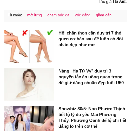
Tác giả:
Hạ Anh
mỡ lưng
chăm sóc da
vóc dáng
giảm cân
Từ khóa:
Hội chân thon cần duy trì 7 thói
quen cơ bản sau để luôn có đôi
chân đẹp như mơ
Nàng "Hạ Tử Vy" duy trì 3
nguyên tắc ăn uống quan trọng
để giữ dáng chuẩn đẹp tuổi U50
Showbiz 30/5: Noo Phước Thịnh
tiết lộ lý do yêu Mai Phương
Thúy, Phương Oanh để lộ chi tiết
đáng lo trên cơ thể