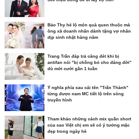
Bảo Thy hé lộ món quà quen thuộc mà
ông xã doanh nhân dành tặng vợ nhân
dịp sinh nhật hàng năm
Trang Trần đáp trả căng đét khi bị
antifan nói "bị chồng bỏ cho đáng đời"
dù mới cưới gần 1 tuần
Ý nghĩa phía sau cái tên "Trấn Thành"
từng được nam MC tiết lộ trên sóng
truyền hình
Tham khảo những cách mix quần short
của sao Việt chị em sẽ có ý tưởng mặc
đẹp trong ngày hè