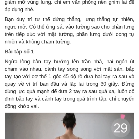
giảm mỡ vùng lưng, chị em văn phòng nên ghim lại để
áp dụng nhé.
Bạn duy trì tư thế đứng thẳng, lưng thẳng tự nhiên,
ngực mở. Có thể ứng sát vào tường sao cho phần lưng
trên tiếp xúc với mặt tường, phần lưng dưới cong tự
nhiên và không chạm tường.
Bài tập số 1
Ngửa lòng bàn tay hướng lên trần nhà, hai ngón út
chạm vào nhau, cánh tay song song với mặt sàn, bắp
tay tạo với cơ thể 1 góc 45 độ rồ đưa hai tay ra sau và
quay về vị trí ban đầu và lặp lại trong 30 giây. Đừng
dùng lực quá mạnh để đưa 2 tay ra sau quá xa, luôn cố
định bắp tay và cánh tay trong quá trình tập, chỉ chuyển
động khớp vai.