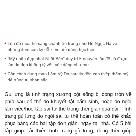
Lên đồ mùa hè sang chảnh trẻ trung như Hồ Ngọc Hà với
những item cực kỳ dễ kiếm, dễ dàng học theo
"Mỹ nhân đẹp nhất Nhật Bản" duy trì 5 nguyên tắc để có được
làn da đẹp không tỳ vết, vóc dáng như mơ
Cận cảnh dung mạo Lâm Vỹ Dạ sau tin đồn can thiệp thẩm mỹ
để trùng tu nhan sắc
Gù lưng là tình trạng xương cột sống bị cong tròn về
phía sau có thể do khuyết tật bẩm sinh, hoặc do ngồi
làm việc/học tập sai tư thế trong thời gian quá dài. Tình
trạng gù lưng do ngồi sai tư thế hoàn toàn có thể khắc
phục bằng các bài tập đơn giản, ngay tại nhà. Có 5 bài
tập giúp cải thiện tình trạng gù lưng, đồng thời giúp