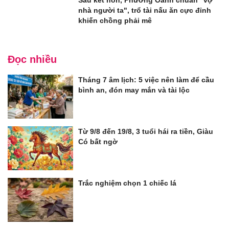
Sau kết hôn, Phương Oanh chuẩn "vợ
nhà người ta", trổ tài nấu ăn cực đỉnh
khiến chồng phải mê
Đọc nhiều
Tháng 7 âm lịch: 5 việc nên làm để cầu
bình an, đón may mắn và tài lộc
Từ 9/8 đến 19/8, 3 tuổi hái ra tiền, Giàu
Có bất ngờ
Trắc nghiệm chọn 1 chiếc lá