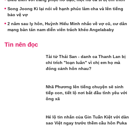
Song Joong Ki lại nói về hạnh phúc làm cha và lên tiếng
bảo vệ vợ
2 năm sau ly hôn, Huỳnh Hiểu Minh nhắc về vợ cũ, cư dân
mạng bàn tán nam diễn viên trách khéo Angelababy
Tin nên đọc
Tài tử Thái San - danh ca Thanh Lan bị
chỉ trích "loạn luân" vì chị em họ mà
đóng cảnh hôn nhau?
Nhã Phương lên tiếng chuyện sẽ sinh
tiếp con, tiết lộ nơi bắt đầu tình yêu với
ông xã
Hé lộ tin nhắn của Gin Tuấn Kiệt với dàn
sao Việt ngay trước thềm cầu hôn Puka