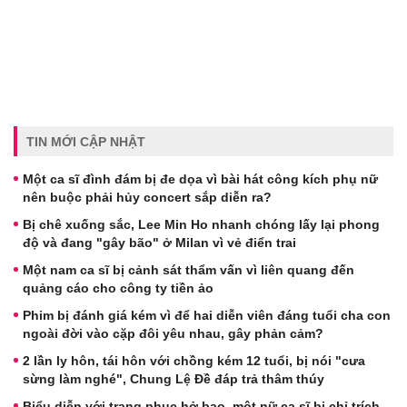
TIN MỚI CẬP NHẬT
Một ca sĩ đình đám bị đe dọa vì bài hát công kích phụ nữ
nên buộc phải hủy concert sắp diễn ra?
Bị chê xuống sắc, Lee Min Ho nhanh chóng lấy lại phong
độ và đang "gây bão" ở Milan vì vẻ điển trai
Một nam ca sĩ bị cảnh sát thẩm vấn vì liên quang đến
quảng cáo cho công ty tiền ảo
Phim bị đánh giá kém vì để hai diễn viên đáng tuổi cha con
ngoài đời vào cặp đôi yêu nhau, gây phản cảm?
2 lần ly hôn, tái hôn với chồng kém 12 tuổi, bị nói "cưa
sừng làm nghé", Chung Lệ Đề đáp trả thâm thúy
Biểu diễn với trang phục hở bạo, một nữ ca sĩ bị chỉ trích