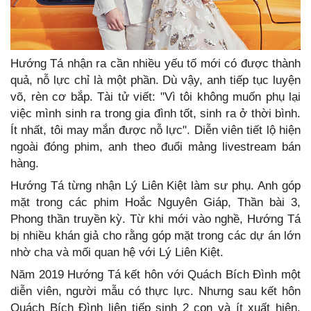
Hướng Tá nhận ra cần nhiều yếu tố mới có được thành
quả, nỗ lực chỉ là một phần. Dù vậy, anh tiếp tục luyện
võ, rèn cơ bắp. Tài tử viết: "Vì tôi không muốn phụ lại
việc mình sinh ra trong gia đình tốt, sinh ra ở thời bình.
Ít nhất, tôi may mắn được nỗ lực". Diễn viên tiết lộ hiện
ngoài đóng phim, anh theo đuổi mảng livestream bán
hàng.
Hướng Tá từng nhận Lý Liên Kiệt làm sư phụ. Anh góp
mặt trong các phim Hoắc Nguyên Giáp, Thần bài 3,
Phong thần truyền kỳ. Từ khi mới vào nghề, Hướng Tá
bị nhiều khán giả cho rằng góp mặt trong các dự án lớn
nhờ cha và mối quan hệ với Lý Liên Kiệt.
Năm 2019 Hướng Tá kết hôn với Quách Bích Đình một
diễn viên, người mẫu có thực lực. Nhưng sau kết hôn
Quách Bích Đình liên tiếp sinh 2 con và ít xuất hiện.