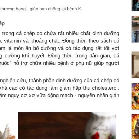
 thượng hạng”, giúp bạn chống lại bệnh K
ép
 trong cá chép có chứa rất nhiều chất dinh dưỡng
éo, vitamin và khoáng chất. Đồng thời, theo sách cổ
xem là món ăn bổ dưỡng và có tác dụng rất tốt với
g cường khí huyết. Đồng thời, trong dân gian, cá
huốc” hỗ trợ chữa nhiều bệnh ở phụ nữ giúp người
ều nghiên cứu, thành phần dinh dưỡng của cá chép có
há cao có tác dụng làm giảm hấp thụ cholesterol,
iảm nguy cơ xơ vữa động mạch - nguyên nhân gián