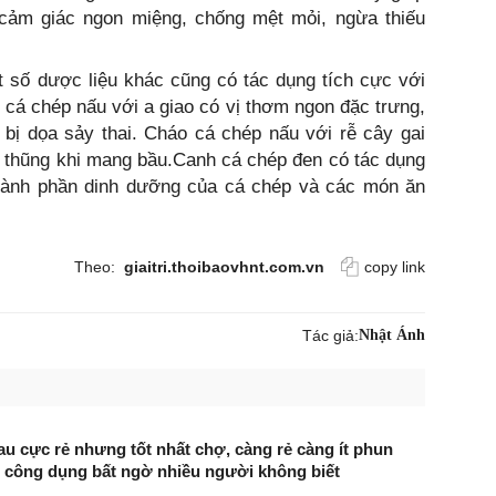
cảm giác ngon miệng, chống mệt mỏi, ngừa thiếu
 số dược liệu khác cũng có tác dụng tích cực với
 cá chép nấu với a giao có vị thơm ngon đặc trưng,
 bị dọa sảy thai. Cháo cá chép nấu với rễ cây gai
 thũng khi mang bầu.Canh cá chép đen có tác dụng
. Thành phần dinh dưỡng của cá chép và các món ăn
Theo:
giaitri.thoibaovhnt.com.vn
copy link
Tác giả:
Nhật Ánh
au cực rẻ nhưng tốt nhất chợ, càng rẻ càng ít phun
 công dụng bất ngờ nhiều người không biết