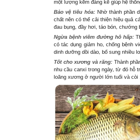
một lượng kẽm đáng kể giúp hệ thốn
Bảo vệ tiêu hóa:
Nhờ thành phần di
chất nên có thể cải thiện hiệu quả 
đau bụng, đầy hơi, táo bón, chướng b
Ngừa bệnh viêm đường hô hấp:
Th
có tác dụng giảm ho, chống bệnh vi
dinh dưỡng dồi dào, bổ sung nhiều lo
Tốt cho xương và răng:
Thành phần
nhu cầu canxi trong ngày, từ đó hỗ 
loãng xương ở người lớn tuổi và còi