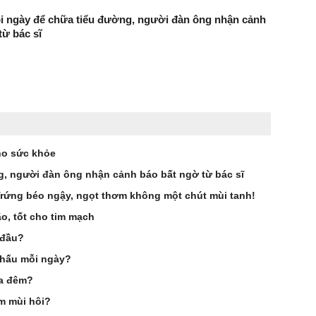
i ngày để chữa tiểu đường, người đàn ông nhận cảnh
từ bác sĩ
ho sức khỏe
g, người đàn ông nhận cảnh báo bất ngờ từ bác sĩ
 Trứng béo ngậy, ngọt thơm không một chút mùi tanh!
ão, tốt cho tim mạch
 đầu?
a hấu mỗi ngày?
ua đêm?
m mùi hôi?