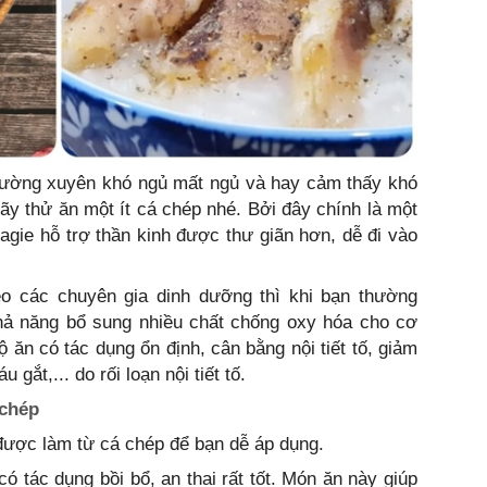
hường xuyên khó ngủ mất ngủ và hay cảm thấy khó
hãy thử ăn một ít cá chép nhé. Bởi đây chính là một
gie hỗ trợ thần kinh được thư giãn hơn, dễ đi vào
eo các chuyên gia dinh dưỡng thì khi bạn thường
hả năng bổ sung nhiều chất chống oxy hóa cho cơ
 ăn có tác dụng ổn định, cân bằng nội tiết tố, giảm
gắt,... do rối loạn nội tiết tố.
 chép
được làm từ cá chép để bạn dễ áp dụng.
 tác dụng bồi bổ, an thai rất tốt. Món ăn này giúp