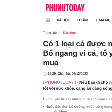
XÃ HỘI
TỔ ẤM
LÀM MẸ
Trang chủ
Sức khỏe
Có 1 loại cá được
Bổ ngang vi cá, tổ 
mua
15:29, Chủ nhật 03/12/2023
( PHUNUTODAY )
-
Nếu bạn đi chợ n
tốt với sức khỏe, càng ăn càng sống
2 nguyên liệu tự nhiên chữa khỏi cảm cú
Nước đậu đen bổ dưỡng nhiều công dụng 
hao sức khỏe