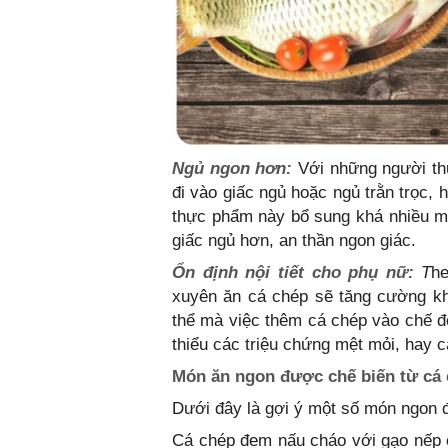
Ngủ ngon hơn:
Với những người t
đi vào giấc ngủ hoặc ngủ trằn trọc, 
thực phẩm này bổ sung khá nhiều ma
giấc ngủ hơn, an thần ngon giác.
Ổn định nội tiết cho phụ nữ:
T
h
xuyên
ăn cá chép sẽ tăng cường k
thể mà việc thêm cá chép vào chế độ
thiểu các triệu chứng mệt mỏi, hay cáu 
Món ăn ngon được chế biến từ cá
Dưới đây là gợi ý một số món ngon 
Cá chép đem nấu cháo với gạo nếp có