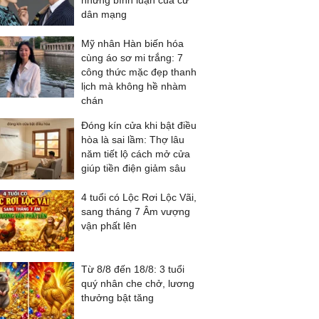
những bình luận của cư
dân mạng
Mỹ nhân Hàn biến hóa
cùng áo sơ mi trắng: 7
công thức mặc đẹp thanh
lịch mà không hề nhàm
chán
Đóng kín cửa khi bật điều
hòa là sai lầm: Thợ lâu
năm tiết lộ cách mở cửa
giúp tiền điện giảm sâu
4 tuổi có Lộc Rơi Lộc Vãi,
sang tháng 7 Âm vượng
vận phất lên
Từ 8/8 đến 18/8: 3 tuổi
quý nhân che chở, lương
thưởng bật tăng