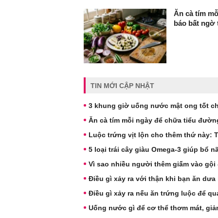
Ăn cà tím mỗ
báo bất ngờ 
TIN MỚI CẬP NHẬT
3 khung giờ uống nước mật ong tốt c
Ăn cà tím mỗi ngày để chữa tiểu đườn
Luộc trứng vịt lộn cho thêm thứ này:
5 loại trái cây giàu Omega-3 giúp bổ n
Vì sao nhiều người thêm giấm vào gội
Điều gì xảy ra với thận khi bạn ăn dư
Điều gì xảy ra nếu ăn trứng luộc để q
Uống nước gì để cơ thể thơm mát, giả