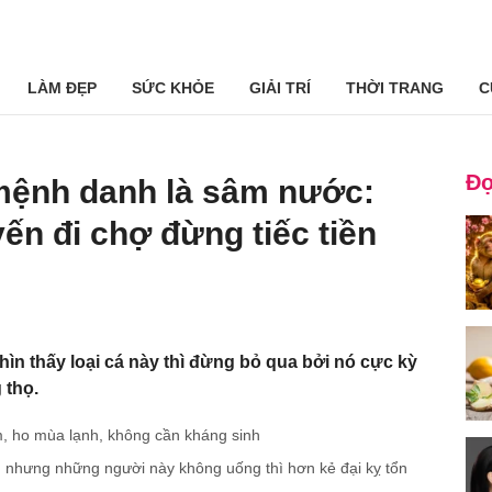
LÀM ĐẸP
SỨC KHỎE
GIẢI TRÍ
THỜI TRANG
C
Đọ
 mệnh danh là sâm nước:
yến đi chợ đừng tiếc tiền
hìn thấy loại cá này thì đừng bỏ qua bởi nó cực kỳ
 thọ.
m, ho mùa lạnh, không cần kháng sinh
nhưng những người này không uống thì hơn kẻ đại kỵ tổn