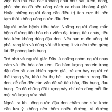
việc hấp thu của các khoáng chất như sắt, kẽm, đồng,
phốt pho do đó nên uống cách xa nhau khoảng 4 giờ.
Hoặc những người đang cần điều trị tích cực thì nên
tạm thời không uống nước đậu đen.
Người mắc bệnh tiêu hóa:
Những người đang mắc
bệnh đường tiêu hóa như viêm đại tràng, tiêu chảy, tiêu
hóa kém không dùng đậu đen. Nếu bạn muốn uống thì
phải rang lên và dùng với số lượng ít và nên thêm gừng
lát để phòng lạnh bụng.
Trẻ nhỏ và người già:
Đây là những nhóm người nhạy
cảm và tiêu hóa còn kém. Do hàm lượng protein trong
đậu đen rất cao khiến người già, trẻ em hay người có
thể trạng yếu, khó tiêu thụ hết lượng protein trong đậu
đen, dễ dẫn đến các vấn đề về tiêu hóa, đầy bụng, đau
bụng. Do đó những đối tượng này chỉ nên dùng mỗi lần
một số lượng vừa phải.
Ngoài ra khi uống nước đậu đen chăm sóc sức khỏe
cần lưu ý không nên thêm nhiều đường, vì đường