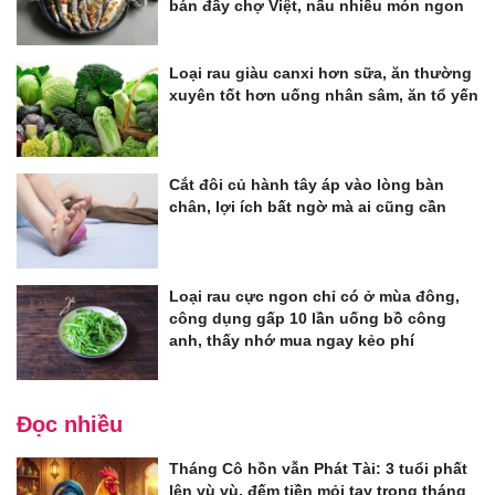
bán đầy chợ Việt, nấu nhiều món ngon
Loại rau giàu canxi hơn sữa, ăn thường
xuyên tốt hơn uống nhân sâm, ăn tổ yến
Cắt đôi củ hành tây áp vào lòng bàn
chân, lợi ích bất ngờ mà ai cũng cần
Loại rau cực ngon chỉ có ở mùa đông,
công dụng gấp 10 lần uống bồ công
anh, thấy nhớ mua ngay kẻo phí
Đọc nhiều
Tháng Cô hồn vẫn Phát Tài: 3 tuổi phất
lên vù vù, đếm tiền mỏi tay trong tháng