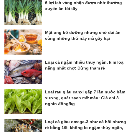
6 lợi ích vàng nhận được nhờ thường
xuyên ăn tỏi tây
Mật ong bổ dưỡng nhưng chớ dại ăn
cùng những thứ này mà gây hại
Loại cá ngậm nhiều thủy ngân, kim loại
nặng nhất chợ: Đừng tham rẻ
Loại rau giàu canxi gấp 7 lần nước hầm
xương, quét sạch mỡ máu: Giá chỉ 3
nghìn đồng/kg
Loại cá giàu omega-3 như cá hồi nhưng
rẻ bằng 1/5, không lo ngậm thủy ngân,