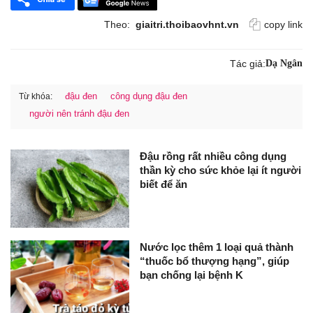
Theo:
giaitri.thoibaovhnt.vn
copy link
Tác giả:
Dạ Ngân
đậu đen
công dụng đậu đen
Từ khóa:
người nên tránh đậu đen
Đậu rồng rất nhiều công dụng
thần kỳ cho sức khỏe lại ít người
biết để ăn
Nước lọc thêm 1 loại quả thành
“thuốc bổ thượng hạng”, giúp
bạn chống lại bệnh K