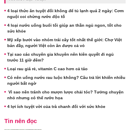
4 loại thức ăn tuyệt đối không để tủ lạnh quá 2 ngày: Cơm
nguội coi chừng rước độc tố
4 loại nước uống buổi tối giúp an thần ngủ ngon, tốt cho
sức khỏe
Mỹ xếp bưởi vào nhóm trái cây tốt nhất thế giới: Chợ Việt
bán đầy, người Việt còn ăn được cả vỏ
Tại sao các chuyên gia khuyên nên kiên quyết đi ngủ
trước 11 giờ đêm?
Loại rau giá rẻ, vitamin C cao hơn cả táo
Có nên uống nước rau luộc không? Câu trả lời khiến nhiều
người bất ngờ
Vì sao nên tránh cho mượn lược chải tóc? Tưởng chuyện
nhỏ nhưng có thể rước họa
4 lợi ích tuyệt vời của trà chanh đối với sức khỏe
Tin nên đọc